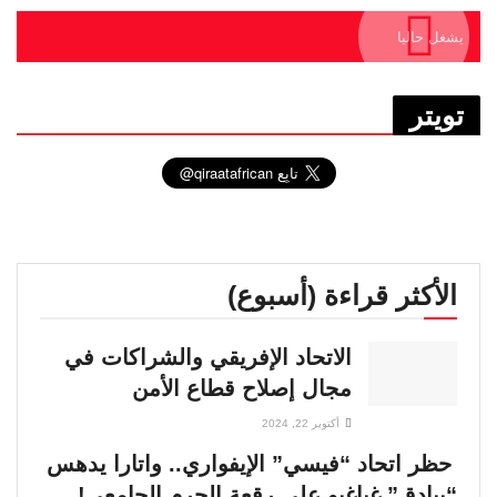
يشغل حاليا
تويتر
الأكثر قراءة (أسبوع)
الاتحاد الإفريقي والشراكات في
مجال إصلاح قطاع الأمن
أكتوبر 22, 2024
حظر اتحاد “فيسي” الإيفواري.. واتارا يدهس
“بيادق” غباغبو على رقعة الحرم الجامعي!