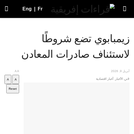
Eng
|
Fr
زيمبابوي تضع شروطًا
لاستئناف صادرات المعادن
أبريل 9, 2026
A
A
في
الأخبار
,
أخبار اقتصادية
A
A
Reset