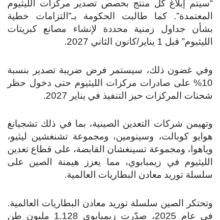
“سيتم إبلاغ كل منتج بحصص تصدير مركزات الليثيوم
المعتمدة”. كما طالبت الحكومة بـ”التزامات خطية
بشأن جداول زمنية محددة لإنشاء مصانع كبريتات
الليثيوم” قبل 1 يناير/كانون الثاني 2027.
وفي غضون ذلك، سيستمر فرض ضريبة تصدير بنسبة
10% على صادرات مركزات الليثيوم حتى دخول حظر
شحنات المركزات حيز التنفيذ في يناير 2027.
وتهيمن شركات التعدين الصينية، بما في ذلك تشجيانغ
هوايو كوبالت، وسينومين، ومجموعة تشنغشين ليثيو،
وياهوا، ومجموعة تسينغشان القابضة، على قطاع تعدين
الليثيوم في زيمبابوي، مما يعزز هيمنة الصين على
سلسلة توريد معادن البطاريات العالمية.
وتحتكر الصين سلسلة توريد معادن البطاريات العالمية.
في عام 2025، صدّرت زيمبابوي 1.128 مليون طن