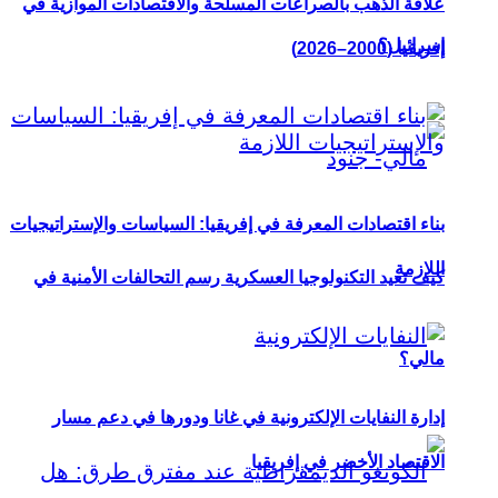
علاقة الذهب بالصراعات المسلحة والاقتصادات الموازية في
إسرائيل؟
إفريقيا (2000–2026)
بناء اقتصادات المعرفة في إفريقيا: السياسات والإستراتيجيات
اللازمة
كيف تعيد التكنولوجيا العسكرية رسم التحالفات الأمنية في
مالي؟
إدارة النفايات الإلكترونية في غانا ودورها في دعم مسار
الاقتصاد الأخضر في إفريقيا