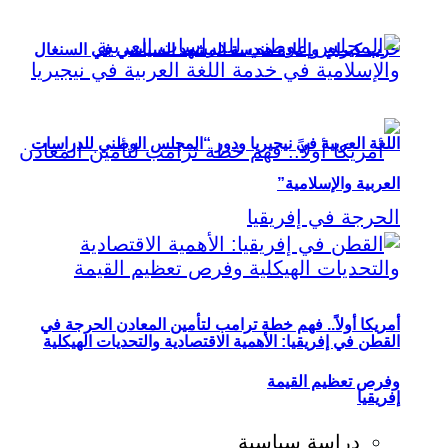
حزب كيراي وإعادة هندسة المشهد السياسي في السنغال
اللغة العربية في نيجيريا ودور “المجلس الوطني للدراسات
العربية والإسلامية”
أمريكا أولاً.. فهم خطة ترامب لتأمين المعادن الحرجة في
القطن في إفريقيا: الأهمية الاقتصادية والتحديات الهيكلية
وفرص تعظيم القيمة
إفريقيا
دراسة سياسية