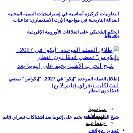
التعاونيات كركيزة أساسية في إستراتيجيات التنمية المحلية
العدالة التاريخية في مواجهة الإرث الاستعماري: تداعيات
الحكم البلجيكي على العلاقات الأوروبية الإفريقية
بإفريقيا
إطلاق العملة الموحدة “إيكو” في 2027.. “إيكواس” تمضي
قدمًا دون انتظار
سياسية
اقتصادية
شبح الحرب الأهلية يخيم على إثيوبيا بعد اشتباكات تيغراي (تايم
اجتماعية
تقدير موقف