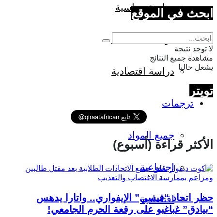
دراسة سياسية
ابحث في الموقع
دراسة اجتماعية
لا توجد نتيجة
مشاهدة جميع النتائج
يشغل حاليا
دراسة اقتصادية
تويتر
ترجمات
جميع المواد
الأكثر قراءة (أسبوع)
اجتماعية
حظر اتحاد “فيسي” الإيفواري.. واتارا يدهس
اقتصادية
“بيادق” غباغبو على رقعة الحرم الجامعي!