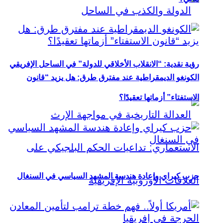
رؤية نقدية: “الانقلاب الأخلاقي للدولة” في الساحل الإفريقي
الكونغو الديمقراطية عند مفترق طرق: هل يزيد “قانون
الاستفتاء” أزماتها تعقيدًا؟
حزب كيراي وإعادة هندسة المشهد السياسي في السنغال