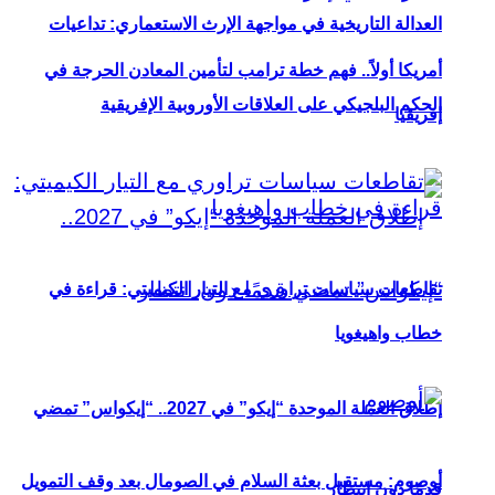
العدالة التاريخية في مواجهة الإرث الاستعماري: تداعيات
أمريكا أولاً.. فهم خطة ترامب لتأمين المعادن الحرجة في
الحكم البلجيكي على العلاقات الأوروبية الإفريقية
إفريقيا
تقاطعات سياسات تراوري مع التيار الكيميتي: قراءة في
خطاب واهيغويا
إطلاق العملة الموحدة “إيكو” في 2027.. “إيكواس” تمضي
أوصوم: مستقبل بعثة السلام في الصومال بعد وقف التمويل
قدمًا دون انتظار