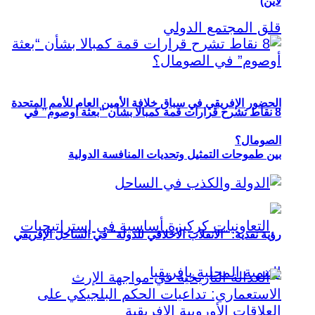
لاين)
الحضور الإفريقي في سباق خلافة الأمين العام للأمم المتحدة
8 نقاط تشرح قرارات قمة كمبالا بشأن “بعثة أوصوم” في
الصومال؟
بين طموحات التمثيل وتحديات المنافسة الدولية
رؤية نقدية: “الانقلاب الأخلاقي للدولة” في الساحل الإفريقي