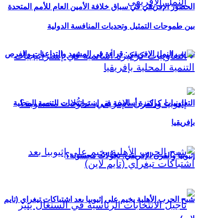
الحضور الإفريقي في سباق خلافة الأمين العام للأمم المتحدة
بين طموحات التمثيل وتحديات المنافسة الدولية
تهريب النمل الإفريقي: قراءة في المشهد والتداعيات والفرص
التعاونيات كركيزة أساسية في إستراتيجيات التنمية المحلية
بإفريقيا
إثيوبيا والقرن الإفريقي: تحوُّلات محسوبة؟
شبح الحرب الأهلية يخيم على إثيوبيا بعد اشتباكات تيغراي (تايم