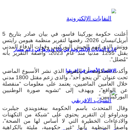
أعلنت حكومة بوركينا فاسو، في بيان صادر بتاريخ 5
أبريل/نيسان 2026، رفضها لتقرير منظمة هيومن رايتس
ووتش الذي اتهم الجيش البوركيني وقوات الدفاع المدني
إدارة النفايات الإلكترونية في غانا ودورها في دعم مسار
بقتل 1255 مدنياً منذ عام 2023، واصفة التقرير بأنه
“مُضلل”.
وأكدت الحكومة أن التقرير الذي نشر الأسبوع الماضي
الاقتصاد الأخضر في إفريقيا
تحت عنوان “لن ينجو أحد”، والذى زعم مقتل 1800 مدني
خلال العامين الماضيين، يعتمد على معلومات “منفصلة
عن الواقع”، ويهدف إلى “تشويه صورة الوطنيين
البوركينابيين”.
وقال المتحدث باسم الحكومة بينغدويندي جيلبرت
ويدراوغو إن التقرير يحتوي على “شبكة من التكهنات
والادعاءات الخطيرة التي لا أساس لها من الصحة”،
واصفاً المنظمة بأنها “غير حكومية، مليئة بالكراهية