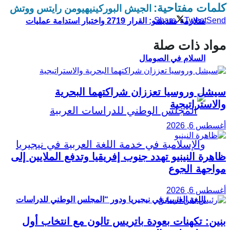
كلمات مفتاحية:
الجيش البوركيني
هيومن رايتس ووتش
Share
Tweet
Send
متلازمة مقديشو: القرار 2719 واختبار استدامة عمليات
مواد ذات صلة
السلام في الصومال
سيشل وروسيا تعززان شراكتهما البحرية
والاستراتيجية
أغسطس 6, 2026
ظاهرة النينيو تهدد جنوب إفريقيا وتدفع الملايين إلى
مواجهة الجوع
أغسطس 6, 2026
اللغة العربية في نيجيريا ودور “المجلس الوطني للدراسات
بنين: تكهنات بعودة باتريس تالون مع انتخاب أول