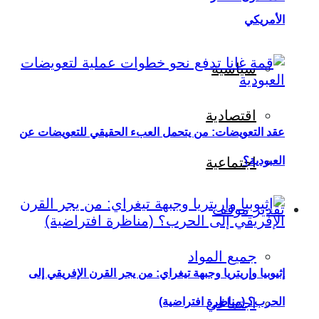
الأمريكي
سياسية
اقتصادية
عقد التعويضات: من يتحمل العبء الحقيقي للتعويضات عن
العبودية؟
اجتماعية
تقدير موقف
جميع المواد
إثيوبيا وإريتريا وجبهة تيغراي: من يجر القرن الإفريقي إلى
اجتماعي
الحرب؟ (مناظرة افتراضية)