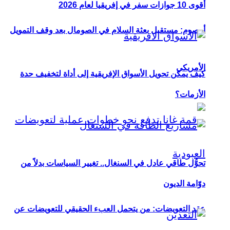
أقوى 10 جوازات سفر في إفريقيا لعام 2026
أوصوم: مستقبل بعثة السلام في الصومال بعد وقف التمويل
الأمريكي
كيف يمكن تحويل الأسواق الإفريقية إلى أداة لتخفيف حدة
الأزمات؟
تحوُّل طاقي عادل في السنغال.. تغيير السياسات بدلاً من
دوّامة الديون
عقد التعويضات: من يتحمل العبء الحقيقي للتعويضات عن