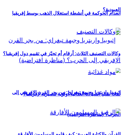
العبودية؟
انعدام الحوكمة في أنشطة استغلال الذهب بوسط إفريقيا
وكالات التصنيف الثلاث: أرقام أم تحيّز في تقييم دول إفريقيا؟
إثيوبيا وإريتريا وجبهة تيغراي: من يجر القرن الإفريقي إلى
لماذا تمثل السيادة الغذائية أولوية مصيرية لإفريقيا؟
الحرب؟ (مناظرة افتراضية)
القرآن والكتابة العربية: كيف قاوم المسلمون الأفارقة