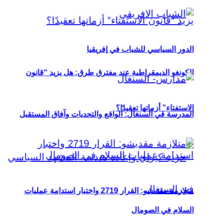
الدور السياسي للشباب في إفريقيا
الكونغو الديمقراطية عند مفترق طرق: هل يزيد “قانون
الاستفتاء” أزماتها تعقيدًا؟
المدرسة في السنغال: الواقع والتحديات وآفاق المستقبل
متلازمة مقديشو: القرار 2719 واختبار استدامة عمليات
السلام في الصومال