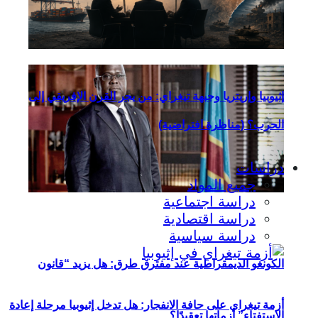
مالي؟
إثيوبيا وإريتريا وجبهة تيغراي: من يجر القرن الإفريقي إلى
الحرب؟ (مناظرة افتراضية)
دراسات
جميع المواد
دراسة اجتماعية
دراسة اقتصادية
دراسة سياسية
الكونغو الديمقراطية عند مفترق طرق: هل يزيد “قانون
أزمة تيغراي على حافة الانفجار: هل تدخل إثيوبيا مرحلة إعادة
الاستفتاء” أزماتها تعقيدًا؟