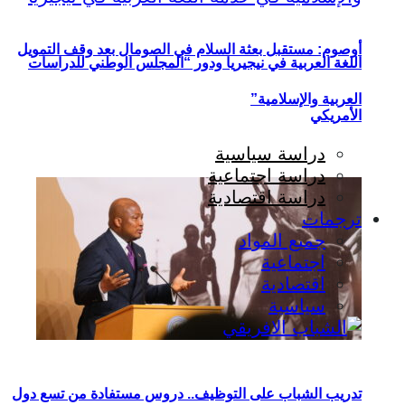
أوصوم: مستقبل بعثة السلام في الصومال بعد وقف التمويل
اللغة العربية في نيجيريا ودور “المجلس الوطني للدراسات
العربية والإسلامية”
الأمريكي
دراسة سياسية
دراسة اجتماعية
دراسة اقتصادية
ترجمات
جميع المواد
اجتماعية
اقتصادية
سياسية
تدريب الشباب على التوظيف.. دروس مستفادة من تسع دول