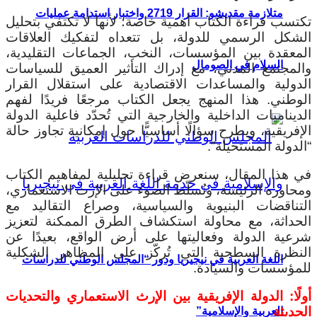
متلازمة مقديشو: القرار 2719 واختبار استدامة عمليات
تكتسب قراءة الكتاب أهمية خاصة؛ لأنها لا تكتفي بتحليل
الشكل الرسمي للدولة، بل تتعداه لتفكيك العلاقات
المعقدة بين المؤسسات، النخب، الجماعات التقليدية،
السلام في الصومال
والمجتمع المدني، مع إدراك التأثير العميق للسياسات
الدولية والمساعدات الاقتصادية على استقلال القرار
الوطني. هذا المنهج يجعل الكتاب مرجعًا فريدًا لفهم
الديناميات الداخلية والخارجية التي تُحدّد فاعلية الدولة
الإفريقية، ويطرح سؤالًا أساسيًّا حول إمكانية تجاوز حالة
“الدولة المستحيلة”.
في هذا المقال، سنعرض قراءة تحليلية لمفاهيم الكتاب
ومحاوره الرئيسة، ونُسلّط الضوء على الإرث الاستعماري،
التناقضات البنيوية والسياسية، وصراع التقاليد مع
الحداثة، مع محاولة استكشاف الطرق الممكنة لتعزيز
شرعية الدولة وفعاليتها على أرض الواقع، بعيدًا عن
النظرة السطحية التي تُركّز على المظاهر الشكلية
اللغة العربية في نيجيريا ودور “المجلس الوطني للدراسات
للمؤسسات والسيادة.
أولًا: الدولة الإفريقية بين الإرث الاستعماري والتحديات
الحديثة
العربية والإسلامية”