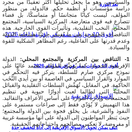
والسياسي، وهو ما يجعل تحليلها أكثر تعقيدًا من مجرد
بعد الثورة
دراسة مؤسسات أو أنظمة حكم. فالدولة، من منظور
المؤلف، ليست كيانًا متجانسًا أو متماسكًا، بل فضاء
تتصارع فيه قوى متعارضة. المركزية السياسية، المجتمع
المحلي، النخب التقليدية، وتأثيرات القوى الخارجية. هذه
التناقضات الجوهرية هي ما يُفسِّر جزئيًّا هشاشة الدولة
وعدم قدرتها على الفاعلية، رغم المظاهر الشكلية للقوة
والسيادة.
1- التناقض بين المركزية والمجتمع المحلي:
الدولة
الإفريقية الحديثة، كما يُوضِّح المؤلف، تعتمد غالبًا على
أقوى 10 جوازات سفر في إفريقيا لعام 2026
نموذج مركزي صارم للسلطة، يتركز فيه التحكُّم في
الموارد والقرار السياسي في العاصمة أو بين أيدي النُّخَب
الحاكمة. في المقابل، تُهَمِّش السلطات التقليدية والقبائل
المحلية التي لطالما لعبت أدوارًا حيوية في تنظيم
المجتمعات وإدارة الموارد على أساس الأعراف والتقاليد.
هذا التهميش لا يُؤدّي فقط إلى صراعات مستمرة على
النفوذ والشرعية، بل يخلق فجوة بين الدولة والمجتمع؛
حيث يَنظر المواطنون إلى الدولة على أنها مؤسسة غريبة
أو مفروضة، لا تعكس مصالحهم واحتياجاتهم الحقيقية.
كيف يمكن تحويل الأسواق الإفريقية إلى أداة لتخفيف حدة