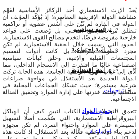
يُعدّ الإرث الاستعماري أحد الركائز الأساسية لفَهْم
هشاشة الدولة الإفريقية المعاصرة؛ إذ يُؤكّد المؤلف أن
الدولة في القارة لم تُبْنَ على أُسُس عضوية أو تراكمية
دراسة سياسية
تنطلق من المجتمع المحلي، بل وُضعت على قواعد
خارجية مفروضة فرضًا، لتخدم مصالح القوى الاستعمارية.
الحدود التي رسمت خلال الحقبة الاستعمارية لم تكن
دراسة اجتماعية
مجرد خطوط جغرافية، بل كانت أدوات لتقسيم
المجتمعات القبلية والإثنية، وخلق كيانات سياسية
اصطناعية غالبًا ما افتقرت إلى الانسجام الداخلي، مما
دراسة اقتصادية
أدَّى إلى غياب الهوية الوطنية الجامعة. هذه الحالة تركت
الدولة الجديدة بعد الاستقلال في مواجهة صراعات
شرعية مستمرة؛ حيث تشكك الجماعات المحلية في
ترجمات
سلطتها وتنتقد قدرتها على إدارة الموارد وتحقيق العدالة
الاجتماعية.
جميع المواد
تتعمق التحليلات في الكتاب لتبين كيف أن الهياكل
البيروقراطية الاستعمارية، التي صُمِّمت أصلًا لتسهيل
السيطرة على الموارد واحتواء التمرد، لم تكن مجهزة
اجتماعية
لدعم بناء دولة وطنية فعَّالة بعد الاستقلال. إذ كانت هذه
الهياكل إدارية ضيّقة ومركزية بشكل مفرط، تعتمد على