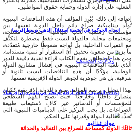
على الطابع الرمزي للشعارات السياسية، مقارنة بالقدرة
الفعلية على إدارة الدولة وحماية حقوق المواطنين.
إضافة إلى ذلك، يُبْرِز المؤلف أن هذه التناقضات البنيوية
تُولِّد ديناميكية صراع دائم داخل الدولة نفسها، بين
انعدام الحوكمة في أنشطة استغلال الذهب بوسط إفريقيا
مؤسسات رسمية، نُخَب سياسية، جماعات مسلحة،
ومجتمعات محلية. فالدولة ليست فقط مضطرة للتكيُّف
مع التغيرات الداخلية، بل تُواجه ضغوطًا خارجية مُتعدّدة،
ما يزيد من صعوبة تحقيق أيّ استقرار أو تنمية مستدامة.
ومن هذا المنطلق، يقدم الكتاب قراءة نقدية دقيقة للدور
الذي تلعبه التناقضات البنيوية في إفشال مشاريع الدولة
الوطنية، مؤكّدًا أن هذه التناقضات ليست ثانوية أو
ظرفية، بل هي جوهرية لجوهر الدولة الإفريقية نفسها.
بهذا التحليل، يرسم المؤلف صورة الدولة الإفريقية ككيان
وكالات التصنيف الثلاث: أرقام أم تحيّز في تقييم دول إفريقيا؟
متصارع داخليًّا وخارجيًّا؛ حيث يصبح الفهم السطحي
للمؤسسات أو الدساتير غير كافٍ لاستيعاب طبيعة
الصراعات، بل يجب التركيز على الديناميات البنيوية التي
تُحدِّد فعالية الدولة وقدرتها على الحكم.
ثالثًا: الدولة كمساحة للصراع بين التقاليد والحداثة