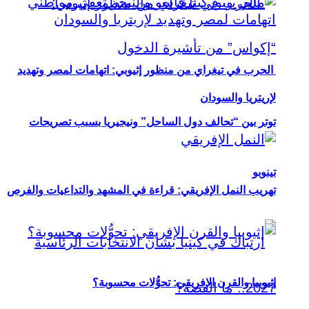
الحرب في تيغراي من منظور إثيوبي: اتهامات لمصر وتهديد
لإريتريا والسودان
توتر بين “تحالف دول الساحل” ونيجيريا بسبب تصريحات
تينوبو
تهريب النمل الإفريقي: قراءة في المشهد والتداعيات والفرص
إثيوبيا والقرن الإفريقي: تحوُّلات محسوبة؟