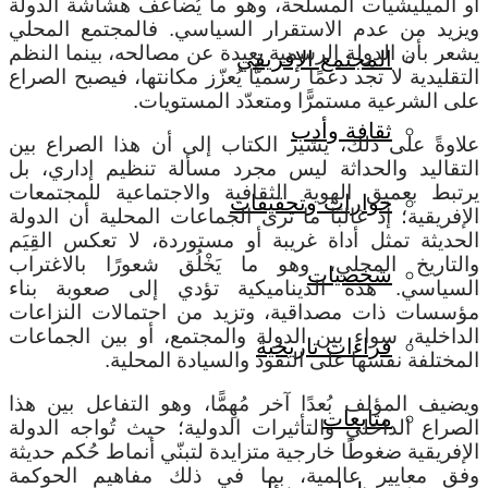
أو الميليشيات المسلحة، وهو ما يُضاعف هشاشة الدولة
ويزيد من عدم الاستقرار السياسي. فالمجتمع المحلي
يشعر بأن الدولة الرسمية بعيدة عن مصالحه، بينما النظم
المجتمع الإفريقي
التقليدية لا تجد دعمًا رسميًّا يُعزّز مكانتها، فيصبح الصراع
على الشرعية مستمرًّا ومتعدّد المستويات.
ثقافة وأدب
علاوةً على ذلك، يشير الكتاب إلى أن هذا الصراع بين
التقاليد والحداثة ليس مجرد مسألة تنظيم إداري، بل
يرتبط بعميق الهوية الثقافية والاجتماعية للمجتمعات
حوارات وتحقيقات
الإفريقية؛ إذ غالبًا ما ترى الجماعات المحلية أن الدولة
الحديثة تمثل أداة غريبة أو مستوردة، لا تعكس القِيَم
والتاريخ المحلي، وهو ما يَخْلُق شعورًا بالاغتراب
شخصيات
السياسي. هذه الديناميكية تؤدي إلى صعوبة بناء
مؤسسات ذات مصداقية، وتزيد من احتمالات النزاعات
الداخلية، سواء بين الدولة والمجتمع، أو بين الجماعات
قراءات تاريخية
المختلفة نفسها على النفوذ والسيادة المحلية.
ويضيف المؤلف بُعدًا آخر مُهِمًّا، وهو التفاعل بين هذا
متابعات
الصراع الداخلي والتأثيرات الدولية؛ حيث تُواجه الدولة
الإفريقية ضغوطًا خارجية متزايدة لتبنّي أنماط حُكم حديثة
وفق معايير عالمية، بما في ذلك مفاهيم الحوكمة