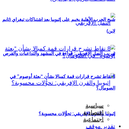
شبح الحرب الأهلية يخيم على إثيوبيا بعد اشتباكات تيغراي (تايم
لاين)
تهريب النمل الإفريقي: قراءة في المشهد والتداعيات والفرص
8 نقاط تشرح قرارات قمة كمبالا بشأن “بعثة أوصوم” في
الصومال؟
سياسية
اقتصادية
إثيوبيا والقرن الإفريقي: تحوُّلات محسوبة؟
اجتماعية
تقدير موقف