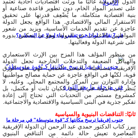
الدول الإفريقية غالبًا ما ورثت اقتصاديات أحادية تعتمد
على تصدير المواد الخام، دون تطوير قاعدة صناعية أو
بنية اقتصادية متكاملة، ما يُضْعِف قدرتها على تحقيق
الاستقرار المالي والاقتصادي. هذا الواقع يجعل الدولة
عاجزة عن تقديم الخدمات الأساسية، ويزيد من شعور
المواطنين بالاغتراب عن الدولة، وهو ما ينعكس بدوره
في 7 نقاط.. لماذا خرج تفشي وباء إيبولا عن السيطرة؟
على شرعية الدولة وفعاليتها.
من منظور المؤلف هذا المزج بين الإرث الاستعماري
والهياكل الضعيفة والتدخلات الخارجية تجعل الدولة
الإفريقية “مستحيلة” بالمعنى العملي؛ فهي على الورق
قوية، لكنّها في الواقع عاجزة عن حماية مصالح مواطنيها
وإدارة التوازن بين المركز والمجتمع المحلي. وعليه، لا
يُنظَر إلى الدولة في إفريقيا ككيان ثابت أو مكتمل، بل
كمشروع مستمر من التحديات التي تحتاج إلى إعادة
تفكير جذرية في البنى السياسية والاقتصادية والاجتماعية.
ثانيًا: التناقضات البنيوية والسياسية
جنوب إفريقيا ترسخ مكانتها كـ”قوة متوسطة” في مرحلة ما
يبرز كتاب الدكتور حمدي عبد الرحمن أن الدولة الإفريقية
المعاصرة تعيش حالة دائمة من التناقض البنيوي