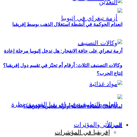
انعدام الحوكمة في أنشطة استغلال الذهب بوسط إفريقيا
أزمة تيغراي على حافة الانفجار: هل تدخل إثيوبيا مرحلة إعادة
وكالات التصنيف الثلاث: أرقام أم تحيّز في تقييم دول إفريقيا؟
إنتاج الحرب؟
لماذا تمثل السيادة الغذائية أولوية مصيرية لإفريقيا؟
المزيد
إفريقيا في المؤشرات