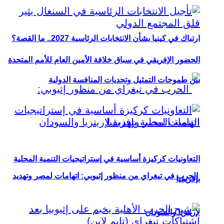
ارتباك في كينيا بشأن الانتخابات الرئاسية 2027.. ما القصة؟
الحضور الإفريقي في سباق خلافة الأمين العام للأمم المتحدة
بين طموحات التمثيل وتحديات المنافسة الدولية
التعاونيات كركيزة أساسية في إستراتيجيات التنمية المحلية
الحرب في تيغراي من منظور إثيوبي: اتهامات لمصر وتهديد
بإفريقيا
لإريتريا والسودان