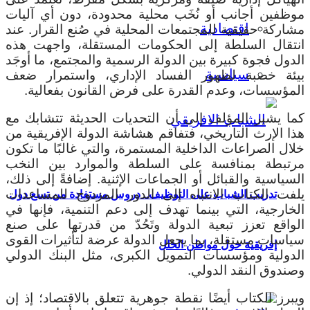
موظفين أجانب أو نُخَب محلية محدودة، دون أي آليات
اقتصادية
مشاركة حقيقية للمجتمعات المحلية في صُنع القرار. عند
انتقال السلطة إلى الحكومات المستقلة، واجهت هذه
الدول فجوة كبيرة بين الدولة الرسمية والمجتمع، ما أوجَد
سياسية
بيئة خصبة لظهور الفساد الإداري، واستمرار ضعف
المؤسسات، وعدم القدرة على فرض القانون بفعالية.
كما يشير المؤلف إلى أن التحديات الحديثة تتشابك مع
هذا الإرث التاريخي، فتفاقم هشاشة الدولة الإفريقية من
خلال الصراعات الداخلية المستمرة، والتي غالبًا ما تكون
مرتبطة بمنافسة على السلطة والموارد بين النخب
السياسية والقبائل أو الجماعات الإثنية. إضافةً إلى ذلك،
يلفت الكتاب الانتباه إلى الدور المزدوج للمساعدات
تدريب الشباب على التوظيف.. دروس مستفادة من تسع دول
الخارجية، التي بينما تهدف إلى دعم التنمية، فإنها في
الواقع تعزز تبعية الدولة وتَحُدّ من قدرتها على صنع
سياسات مستقلة، بما يجعل الدولة عرضة لتأثيرات القوى
إفريقية حول مواطن الخلل
الدولية ومؤسسات التمويل الكبرى، مثل البنك الدولي
وصندوق النقد الدولي.
ويبرز الكتاب أيضًا نقطة جوهرية تتعلق بالاقتصاد؛ إذ إن