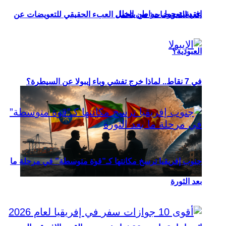
إفريقية حول مواطن الخلل
عقد التعويضات: من يتحمل العبء الحقيقي للتعويضات عن
العبودية؟
في 7 نقاط.. لماذا خرج تفشي وباء إيبولا عن السيطرة؟
جنوب إفريقيا ترسخ مكانتها كـ”قوة متوسطة” في مرحلة ما
بعد الثورة