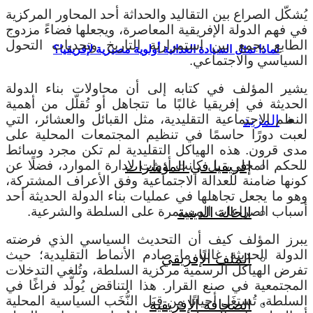
يُشكّل الصراع بين التقاليد والحداثة أحد المحاور المركزية
في فهم الدولة الإفريقية المعاصرة، ويجعلها فضاءً مزدوج
الطابع يجمع بين استمرارية التاريخ وتحديات التحول
لماذا تمثل السيادة الغذائية أولوية مصيرية لإفريقيا؟
السياسي والاجتماعي.
يشير المؤلف في كتابه إلى أن محاولات بناء الدولة
الحديثة في إفريقيا غالبًا ما تتجاهل أو تُقلّل من أهمية
النظم الاجتماعية التقليدية، مثل القبائل والعشائر، التي
المزيد
لعبت دورًا حاسمًا في تنظيم المجتمعات المحلية على
مدى قرون. هذه الهياكل التقليدية لم تكن مجرد وسائط
للحكم المحلي، بل كانت أدوات لإدارة الموارد، فضلًا عن
إفريقيا في المؤشرات
كونها ضامنة للعدالة الاجتماعية وفق الأعراف المشتركة،
وهو ما يجعل تجاهلها في عمليات بناء الدولة الحديثة أحد
أسباب الصراعات المستمرة على السلطة والشرعية.
الحالة الدينية
يبرز المؤلف كيف أن التحديث السياسي الذي فرضته
الدولة الحديثة غالبًا ما صادم الأنماط التقليدية؛ حيث
الملف الإفريقي
تفرض الهياكل الرسمية مركزية السلطة، وتُلغي التدخلات
المجتمعية في صنع القرار. هذا التناقض يُولّد فراغًا في
السلطة، تُستغَل أحيانًا مِن قِبَل النُّخَب السياسية المحلية
الصحافة الإفريقية