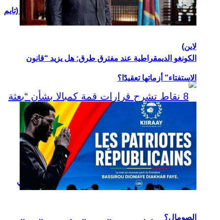
شبح الحرب الأهلية يخيم على إثيوبيا بعد اشتباكات تيغراي (تايم
لاين)
الكونغو الديمقراطية عند مفترق طرق: هل يزيد “قانون
الاستفتاء” أزماتها تعقيدًا؟
8 نقاط تشرح قرارات قمة كمبالا بشأن “بعثة أوصوم” في
الصومال؟