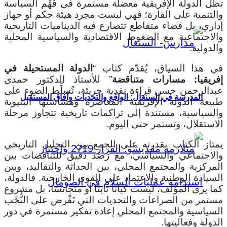
تظل الدولة الإفريقية معضلة مستمرة في فَهْم السياسة
والتنمية على القارة؛ فهي ليست مجرد هيئة حكم أو جهاز
إداري، بل فضاء متقاطع تتصارع فيه الديناميات التاريخية
والاجتماعية مع الضغوط الاقتصادية والسياسية المحلية
والدولية.
في هذا السياق، يُقدّم كتاب “
الدولة المستحيلة في
إفريقيا: مسارات متناقضة
” للأستاذ الدكتور حمدي
عبدالرحمن حسن قراءة نقدية جريئة، تُسلِّط الضوء على
المدرسة في السنغال: الواقع والتحديات وآفاق المستقبل
طبيعة الدولة الإفريقية المعاصرة وهشاشتها البنيوية
والسياسية، مستندة إلى تراكمات تاريخية تتجاوز مرحلة
الاستقلال، وتستمر حتى اليوم.
يمتاز الكتاب بقدرته على الجمع بين التحليل التاريخي
والاجتماعي والسياسي، مع رَصْد دقيق للتناقضات بين
المركزية والمجتمع المحلي، بين الحداثة والتقاليد، وبين
السيادة الوطنية والاعتماد على القوى الخارجية. فالدولة،
كما يرى المؤلف، ليست كيانًا ثابتًا أو متجانسًا، بل مشروع
مستمر من الصراعات والتحديات التي تَفْرض على النُّخَب
السياسية والمجتمع المحلي إعادة تفكير مستمرة في دور
الدولة وفعاليتها.