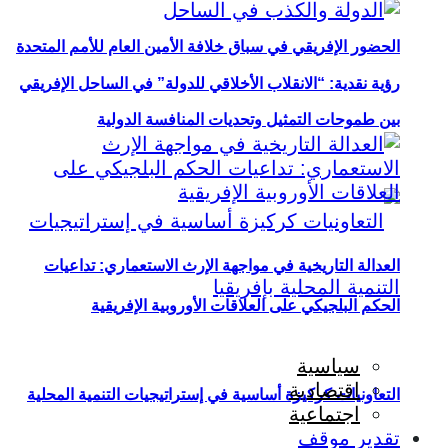
الحضور الإفريقي في سباق خلافة الأمين العام للأمم المتحدة
رؤية نقدية: “الانقلاب الأخلاقي للدولة” في الساحل الإفريقي
بين طموحات التمثيل وتحديات المنافسة الدولية
العدالة التاريخية في مواجهة الإرث الاستعماري: تداعيات
الحكم البلجيكي على العلاقات الأوروبية الإفريقية
سياسية
اقتصادية
التعاونيات كركيزة أساسية في إستراتيجيات التنمية المحلية
اجتماعية
تقدير موقف