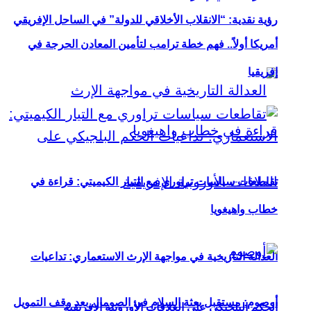
رؤية نقدية: “الانقلاب الأخلاقي للدولة” في الساحل الإفريقي
أمريكا أولاً.. فهم خطة ترامب لتأمين المعادن الحرجة في
إفريقيا
تقاطعات سياسات تراوري مع التيار الكيميتي: قراءة في
خطاب واهيغويا
العدالة التاريخية في مواجهة الإرث الاستعماري: تداعيات
أوصوم: مستقبل بعثة السلام في الصومال بعد وقف التمويل
الحكم البلجيكي على العلاقات الأوروبية الإفريقية