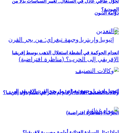
تحوُّل طاقي عادل في السنغال.. تغيير السياسات بدلاً من
العبودية؟
دوّامة الديون
انعدام الحوكمة في أنشطة استغلال الذهب بوسط إفريقيا
إثيوبيا وإريتريا وجبهة تيغراي: من يجر القرن الإفريقي إلى
وكالات التصنيف الثلاث: أرقام أم تحيّز في تقييم دول إفريقيا؟
الحرب؟ (مناظرة افتراضية)
لماذا تمثل السيادة الغذائية أولوية مصيرية لإفريقيا؟