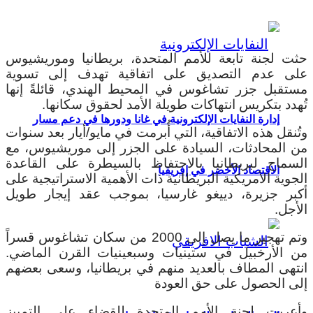
حثت لجنة تابعة للأمم المتحدة، بريطانيا وموريشيوس
على عدم التصديق على اتفاقية تهدف إلى تسوية
مستقبل جزر تشاغوس في المحيط الهندي، قائلةً إنها
تُهدد بتكريس انتهاكات طويلة الأمد لحقوق سكانها.
إدارة النفايات الإلكترونية في غانا ودورها في دعم مسار
وتُنقل هذه الاتفاقية، التي أُبرمت في مايو/أيار بعد سنوات
من المحادثات، السيادة على الجزر إلى موريشيوس، مع
السماح لبريطانيا بالاحتفاظ بالسيطرة على القاعدة
الاقتصاد الأخضر في إفريقيا
الجوية الأمريكية البريطانية ذات الأهمية الاستراتيجية على
أكبر جزيرة، دييغو غارسيا، بموجب عقد إيجار طويل
الأجل.
وتم تهجير ما يصل إلى 2000 من سكان تشاغوس قسراً
من الأرخبيل في ستينيات وسبعينيات القرن الماضي.
انتهى المطاف بالعديد منهم في بريطانيا، وسعى بعضهم
إلى الحصول على حق العودة
وأعربت لجنة الأمم المتحدة للقضاء على التمييز