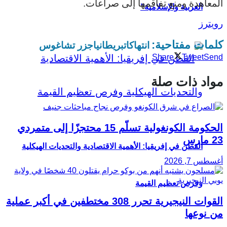
المعاهدة ومنع تفاقمها إلى صراعات.
العربية والإسلامية”
رويترز
كلمات مفتاحية:
انتهاكات
بريطانيا
جزر تشاغوس
Share
Tweet
Send
مواد ذات صلة
الحكومة الكونغولية تسلّم 15 محتجزًا إلى متمردي
23 مارس
القطن في إفريقيا: الأهمية الاقتصادية والتحديات الهيكلية
أغسطس 7, 2026
وفرص تعظيم القيمة
القوات النيجيرية تحرر 308 مختطفين في أكبر عملية
من نوعها