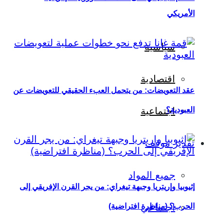
الأمريكي
سياسية
اقتصادية
عقد التعويضات: من يتحمل العبء الحقيقي للتعويضات عن
العبودية؟
اجتماعية
تقدير موقف
جميع المواد
إثيوبيا وإريتريا وجبهة تيغراي: من يجر القرن الإفريقي إلى
اجتماعي
الحرب؟ (مناظرة افتراضية)