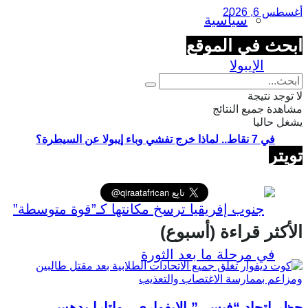
أغسطس 6, 2026
سياسية
ابحث في الموقع
لا توجد نتيجة
مشاهدة جميع النتائج
يشغل حاليا
في 7 نقاط.. لماذا خرج تفشي وباء إيبولا عن السيطرة؟
تويتر
الأكثر قراءة (أسبوع)
حظر اتحاد “فيسي” الإيفواري.. واتارا يدهس