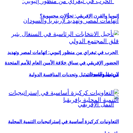
إثيوبيا والقرن الإفريقي: تحوُّلات محسوبة؟
الحرب في تيغراي من منظور إثيوبي: اتهامات لمصر وتهديد
الحضور الإفريقي في سباق خلافة الأمين العام للأمم المتحدة
لإريتريا والسودان
بين طموحات التمثيل وتحديات المنافسة الدولية
التعاونيات كركيزة أساسية في إستراتيجيات التنمية المحلية