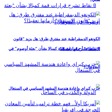
الكونغو الديمقراطية عند مفترق طرق: هل يزيد “قانون
8 نقاط تشرح قرارات قمة كمبالا بشأن “بعثة أوصوم” في
الاستفتاء” أزماتها تعقيدًا؟
الصومال؟
حزب كيراي وإعادة هندسة المشهد السياسي في السنغال