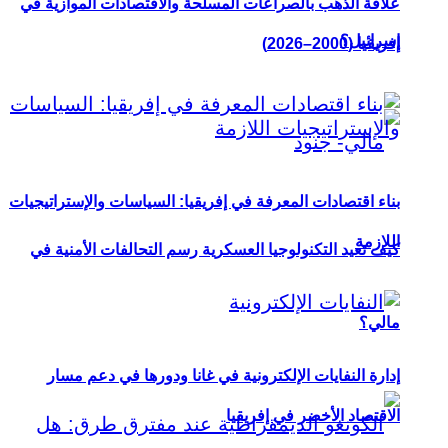
علاقة الذهب بالصراعات المسلحة والاقتصادات الموازية في
إسرائيل؟
إفريقيا (2000–2026)
بناء اقتصادات المعرفة في إفريقيا: السياسات والإستراتيجيات
اللازمة
كيف تعيد التكنولوجيا العسكرية رسم التحالفات الأمنية في
مالي؟
إدارة النفايات الإلكترونية في غانا ودورها في دعم مسار
الاقتصاد الأخضر في إفريقيا