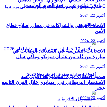
“بيادق” غباغبو على رقعة الحرم الجامعي!
جنوب إفريقيا ترسخ مكانتها كـ”قوة متوسطة” في مرحلة ما
أكتوبر 22, 2024
بعد الثورة
الاتحاد الإفريقي والشراكات في مجال إصلاح قطاع
الأمن
أكتوبر 22, 2024
الانتخابات التشريعية في السنغال: الرهانات في
مبارزة عن بُعْد بين عثمان سونكو وماكي سال
أكتوبر 21, 2024
أقوى 10 جوازات سفر في إفريقيا لعام 2026
صمود الأبطال: ثورة الشيمورنجا الأولى ضد
الاستعمار البريطاني في زيمبابوي خلال القرن التاسع
عشر
أكتوبر 20, 2024