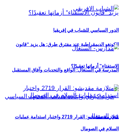
الدور السياسي للشباب في إفريقيا
الكونغو الديمقراطية عند مفترق طرق: هل يزيد “قانون
الاستفتاء” أزماتها تعقيدًا؟
المدرسة في السنغال: الواقع والتحديات وآفاق المستقبل
متلازمة مقديشو: القرار 2719 واختبار استدامة عمليات
السلام في الصومال