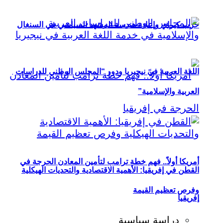
حزب كيراي وإعادة هندسة المشهد السياسي في السنغال
اللغة العربية في نيجيريا ودور “المجلس الوطني للدراسات
العربية والإسلامية”
أمريكا أولاً.. فهم خطة ترامب لتأمين المعادن الحرجة في
القطن في إفريقيا: الأهمية الاقتصادية والتحديات الهيكلية
وفرص تعظيم القيمة
إفريقيا
دراسة سياسية