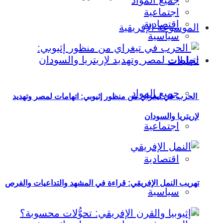
جميع المواد
اجتماعية
اقتصادية
الموسوعة الإفريقية
سياسية
تحليلات
جميع المواد
الحرب في تيغراي من منظور إثيوبي: اتهامات لمصر وتهديد
لإريتريا والسودان
اجتماعية
اقتصادية
تهريب النمل الإفريقي: قراءة في المشهد والتداعيات والفرص
سياسية