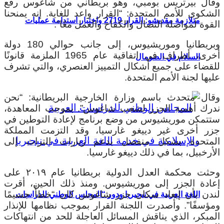
وقال بيرتريس بومبي، وهو بريطاني من شاغوس رفع
الشكوى للأمم المتحدة: “القرار واعد للغاية. إنه يمنحنا
متلازمة مقديشو: القرار 2719 واختبار استدامة عمليات
القوة لمواصلة النضال والكفاح والعمل معًا”.
وبريطانيا وموريشيوس، إلى جانب حوالي 180 دولة
أخرى، أطراف في اتفاقية عام 1965 الملزمة قانونًا
السلام في الصومال
للقضاء على جميع أشكال التمييز العنصري، والتي تشرف
عليها لجنة الأمم المتحدة.
وقال متحدث باسم وزارة الخارجية البريطانية: “نحن
ندرك أهمية الجزر لشعب شاغوس”. بموجب المعاهدة،
ستتمكن موريشيوس من وضع برنامج لإعادة التوطين في
جزر أخرى غير دييغو غارسيا، وقد التزمت المملكة
المتحدة بشكل منفصل بدعم زيارات التراث إلى
الأرخبيل، بما في ذلك دييغو غارسيا.
وحثت محكمة العدل الدولية بريطانيا عام ٢٠١٩ على
إعادة الجزر إلى موريشيوس. ومنذ ذلك الحين، أقرت
لندن بأن إبعاد سكان جزر شاغوس كان “خطأً جسيمًا
اللغة العربية في نيجيريا ودور “المجلس الوطني للدراسات
ومؤسفًا”.
وأصدرت اللجنة القرار بموجب نظامها للإنذار
المبكر، الذي يناقش المسائل العاجلة للحد من انتهاكات