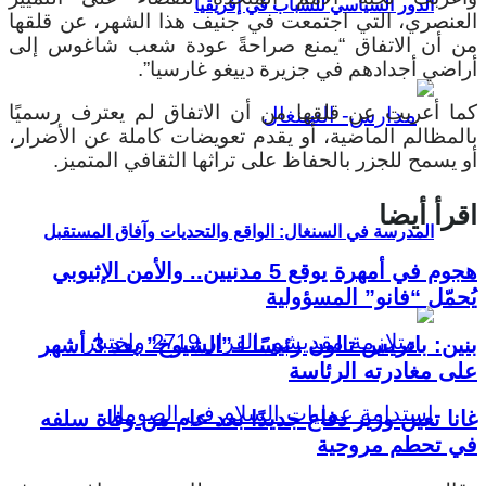
الدور السياسي للشباب في إفريقيا
العنصري، التي اجتمعت في جنيف هذا الشهر، عن قلقها
من أن الاتفاق “يمنع صراحةً عودة شعب شاغوس إلى
أراضي أجدادهم في جزيرة دييغو غارسيا”.
كما أعربت عن قلقها من أن الاتفاق لم يعترف رسميًا
بالمظالم الماضية، أو يقدم تعويضات كاملة عن الأضرار،
أو يسمح للجزر بالحفاظ على تراثها الثقافي المتميز.
اقرأ أيضا
المدرسة في السنغال: الواقع والتحديات وآفاق المستقبل
هجوم في أمهرة يوقع 5 مدنيين.. والأمن الإثيوبي
يُحمّل “فانو” المسؤولية
بنين: باتريس تالون رئيسًا لـ”الشيوخ” بعد 3 أشهر
على مغادرته الرئاسة
غانا تعين وزير دفاع جديدًا بعد عام من وفاة سلفه
في تحطم مروحية