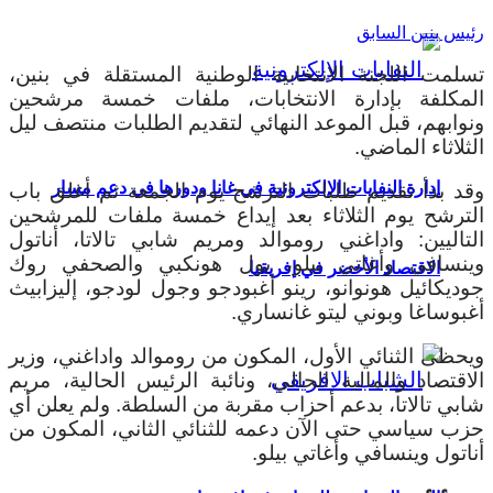
رئيس بنين السابق
تسلمت اللجنة الانتخابية الوطنية المستقلة في بنين،
المكلفة بإدارة الانتخابات، ملفات خمسة مرشحين
ونوابهم، قبل الموعد النهائي لتقديم الطلبات منتصف ليل
الثلاثاء الماضي.
إدارة النفايات الإلكترونية في غانا ودورها في دعم مسار
وقد بدأ تقديم طلبات الترشح يوم الجمعة ثم أغلق باب
الترشح يوم الثلاثاء بعد إيداع خمسة ملفات للمرشحين
التاليين: واداغني روموالد ومريم شابي تالاتا، أناتول
وينسافي وأغاتي بيلو، بول هونكبي والصحفي روك
الاقتصاد الأخضر في إفريقيا
جوديكائيل هونوانو، رينو أغبودجو وجول لودجو، إليزابيث
أغبوساغا وبوني ليتو غانساري.
ويحظى الثنائي الأول، المكون من روموالد واداغني، وزير
الاقتصاد والمالية الحالي، ونائبة الرئيس الحالية، مريم
شابي تالاتا، بدعم أحزاب مقربة من السلطة. ولم يعلن أي
حزب سياسي حتى الآن دعمه للثنائي الثاني، المكون من
أناتول وينسافي وأغاتي بيلو.