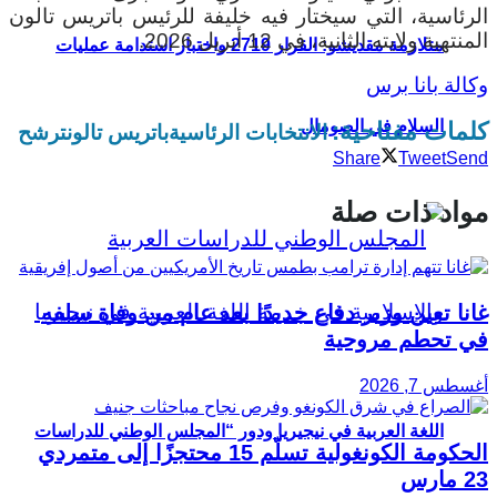
الرئاسية، التي سيختار فيه خليفة للرئيس باتريس تالون
المنتهية ولايته الثانية، في 12 أبريل 2026.
متلازمة مقديشو: القرار 2719 واختبار استدامة عمليات
وكالة بانا برس
السلام في الصومال
كلمات مفتاحية:
الانتخابات الرئاسية
باتريس تالون
ترشح
Share
Tweet
Send
مواد ذات صلة
غانا تعين وزير دفاع جديدًا بعد عام من وفاة سلفه
في تحطم مروحية
أغسطس 7, 2026
اللغة العربية في نيجيريا ودور “المجلس الوطني للدراسات
الحكومة الكونغولية تسلّم 15 محتجزًا إلى متمردي
23 مارس