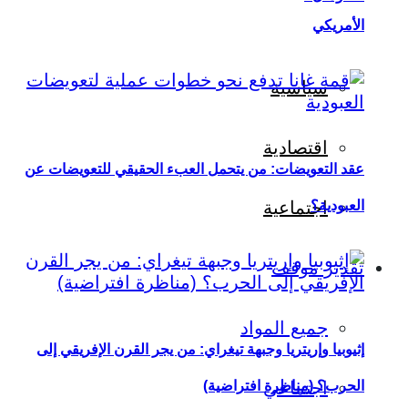
الأمريكي
سياسية
اقتصادية
عقد التعويضات: من يتحمل العبء الحقيقي للتعويضات عن
العبودية؟
اجتماعية
تقدير موقف
جميع المواد
إثيوبيا وإريتريا وجبهة تيغراي: من يجر القرن الإفريقي إلى
اجتماعي
الحرب؟ (مناظرة افتراضية)