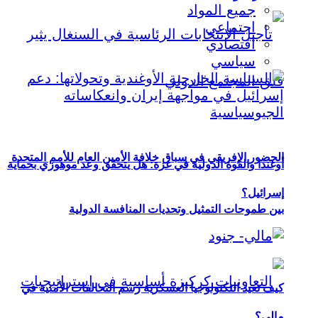
جميع المواد
اجتماعي
اقتصادي
سياسي
الحضور الإفريقي في سباق خلافة الأمين العام للأمم المتحدة
أوغندا والقوة الدولية في غزة: هل يتحقق وعد موهوزي بحماية
إسرائيل؟
بين طموحات التمثيل وتحديات المنافسة الدولية
كيف تعيد التكنولوجيا العسكرية رسم التحالفات الأمنية في
مالي؟