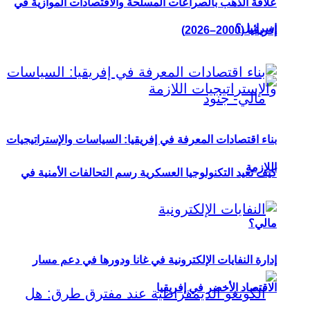
علاقة الذهب بالصراعات المسلحة والاقتصادات الموازية في
إسرائيل؟
إفريقيا (2000–2026)
بناء اقتصادات المعرفة في إفريقيا: السياسات والإستراتيجيات
اللازمة
كيف تعيد التكنولوجيا العسكرية رسم التحالفات الأمنية في
مالي؟
إدارة النفايات الإلكترونية في غانا ودورها في دعم مسار
الاقتصاد الأخضر في إفريقيا