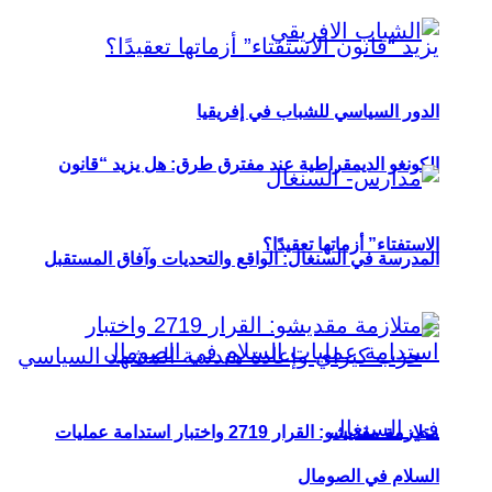
الدور السياسي للشباب في إفريقيا
الكونغو الديمقراطية عند مفترق طرق: هل يزيد “قانون
الاستفتاء” أزماتها تعقيدًا؟
المدرسة في السنغال: الواقع والتحديات وآفاق المستقبل
متلازمة مقديشو: القرار 2719 واختبار استدامة عمليات
السلام في الصومال