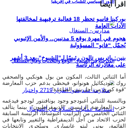
الدور السياسي للشباب في إفريقيا
اقرأ أيضا
بوركينا فاسو تحظر 18 فعالية ترفيهية لمخالفتها
الآداب العامة
هجوم في أمهرة يوقع 5 مدنيين.. والأمن الإثيوبي
يُحمّل “فانو” المسؤولية
بنين: باتريس تالون رئيسًا لـ”الشيوخ” بعد 3 أشهر
المدرسة في السنغال: الواقع والتحديات وآفاق المستقبل
على مغادرته الرئاسة
أما الثنائي الثالث، المكون من بول هونكبي والصحفي
روك جوديكائيل هونوانو، فيحظى بدعم حزب المعارضة
“قوة كوري من أجل بنين الصاعدة”.
وبالنسبة للثنائي أغبودجو وجود بونافنتور لودجو فيدعمه
حزب المعارضة الرئيسي، “الديمقراطيون”، بينما يتألف
الثنائي الخامس من إليزابيت أغبوساغا، الرئيسة السابقة
لحزب الاتحاد من أجل الديمقراطية والتغيير وتابعها في
القائمة، بوني ليتو غانساري.
وستُجرى الانتخابات