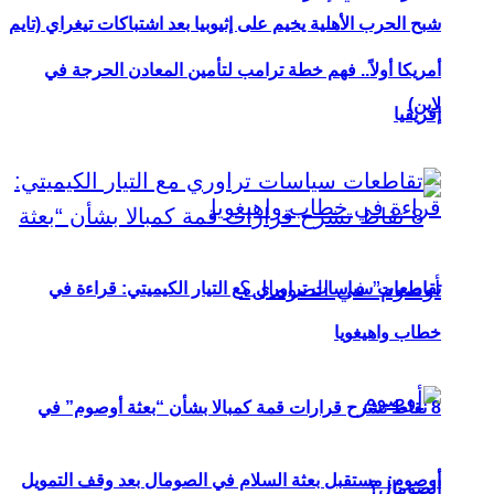
شبح الحرب الأهلية يخيم على إثيوبيا بعد اشتباكات تيغراي (تايم
أمريكا أولاً.. فهم خطة ترامب لتأمين المعادن الحرجة في
لاين)
إفريقيا
تقاطعات سياسات تراوري مع التيار الكيميتي: قراءة في
خطاب واهيغويا
8 نقاط تشرح قرارات قمة كمبالا بشأن “بعثة أوصوم” في
أوصوم: مستقبل بعثة السلام في الصومال بعد وقف التمويل
الصومال؟