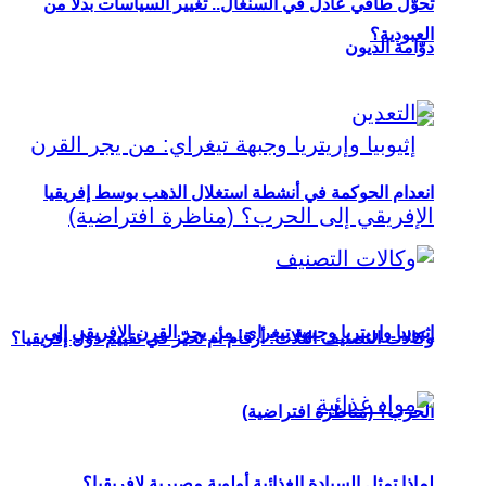
تحوُّل طاقي عادل في السنغال.. تغيير السياسات بدلاً من
العبودية؟
دوّامة الديون
انعدام الحوكمة في أنشطة استغلال الذهب بوسط إفريقيا
إثيوبيا وإريتريا وجبهة تيغراي: من يجر القرن الإفريقي إلى
وكالات التصنيف الثلاث: أرقام أم تحيّز في تقييم دول إفريقيا؟
الحرب؟ (مناظرة افتراضية)
لماذا تمثل السيادة الغذائية أولوية مصيرية لإفريقيا؟