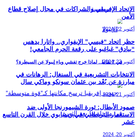
سياسية
الاتحاد الإفريقي والشراكات في مجال إصلاح قطاع
الأمن
أكتوبر 22, 2024
حظر اتحاد “فيسي” الإيفواري.. واتارا يدهس
“بيادق” غباغبو على رقعة الحرم الجامعي!
أكتوبر 22, 2024
في 7 نقاط.. لماذا خرج تفشي وباء إيبولا عن السيطرة؟
الانتخابات التشريعية في السنغال: الرهانات في
مبارزة عن بُعْد بين عثمان سونكو وماكي سال
أكتوبر 21, 2024
صمود الأبطال: ثورة الشيمورنجا الأولى ضد
الاستعمار البريطاني في زيمبابوي خلال القرن التاسع
عشر
أكتوبر 20, 2024