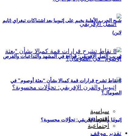
شبح الحرب الأهلية يخيم على إثيوبيا بعد اشتباكات تيغراي (تايم
لاين)
تهريب النمل الإفريقي: قراءة في المشهد والتداعيات والفرص
8 نقاط تشرح قرارات قمة كمبالا بشأن “بعثة أوصوم” في
الصومال؟
سياسية
اقتصادية
إثيوبيا والقرن الإفريقي: تحوُّلات محسوبة؟
اجتماعية
تقدير موقف