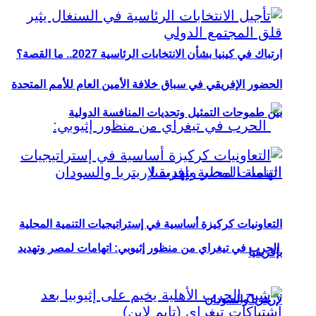
ارتباك في كينيا بشأن الانتخابات الرئاسية 2027.. ما القصة؟
الحضور الإفريقي في سباق خلافة الأمين العام للأمم المتحدة
بين طموحات التمثيل وتحديات المنافسة الدولية
التعاونيات كركيزة أساسية في إستراتيجيات التنمية المحلية
الحرب في تيغراي من منظور إثيوبي: اتهامات لمصر وتهديد
بإفريقيا
لإريتريا والسودان