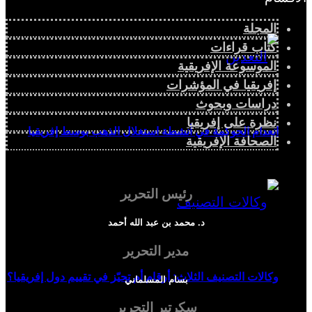
المجلة
كتاب قراءات
الموسوعة الإفريقية
إفريقيا في المؤشرات
دراسات وبحوث
نظرة على إفريقيا
انعدام الحوكمة في أنشطة استغلال الذهب بوسط إفريقيا
الصحافة الإفريقية
رئيس التحرير
د. محمد بن عبد الله أحمد
مدير التحرير
وكالات التصنيف الثلاث: أرقام أم تحيّز في تقييم دول إفريقيا؟
بسام المسلماني
سكرتير التحرير