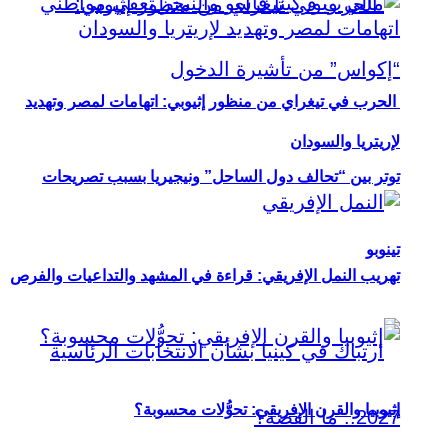
الحرب في تيغراي من منظور إثيوبي: اتهامات لمصر وتهديد
لإريتريا والسودان
توتر بين “تحالف دول الساحل” ونيجيريا بسبب تصريحات
تينوبو
تهريب النمل الإفريقي: قراءة في المشهد والتداعيات والفرص
إثيوبيا والقرن الإفريقي: تحوُّلات محسوبة؟