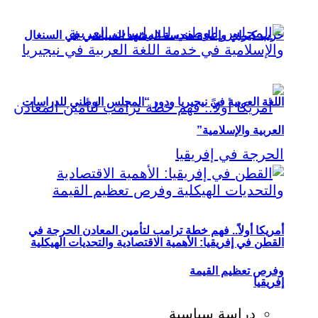
حزب كيراي وإعادة هندسة المشهد السياسي في السنغال
اللغة العربية في نيجيريا ودور “المجلس الوطني للدراسات
العربية والإسلامية”
أمريكا أولاً.. فهم خطة ترامب لتأمين المعادن الحرجة في
القطن في إفريقيا: الأهمية الاقتصادية والتحديات الهيكلية
وفرص تعظيم القيمة
إفريقيا
دراسة سياسية