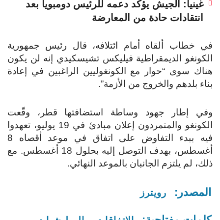
غينيا: الجيش يؤكد دعمه للرئيس دومبويا بعد
انتقادات حادة من المعارضة
في خطاب ألقاه أمام ائتلافه، قال رئيس جمهورية
الكونغو الديمقراطية فيليكس تشيسكيدي إنه لن يكون
هناك سوى “حوار مع الكونغوليين الراغبين في إعادة
بناء بلدهم والخروج من الأزمة”.
وفي إطار جهود وساطة استضافتها قطر، وقّعت
الكونغو والمتمردون إعلان مبادئ في 19 يوليو، تعهدوا
فيه ببدء التفاوض على اتفاق في موعد أقصاه 8
أغسطس، بهدف التوصل إليه بحلول 18 أغسطس. مع
ذلك، لم يلتزم الجانبان بالموعد النهائي.
المصدر:
رويترز
كلمات مفتاحية: