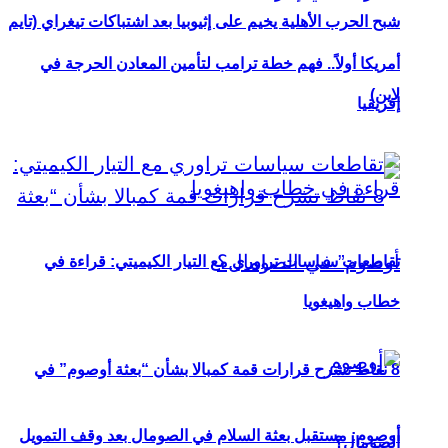
شبح الحرب الأهلية يخيم على إثيوبيا بعد اشتباكات تيغراي (تايم
أمريكا أولاً.. فهم خطة ترامب لتأمين المعادن الحرجة في
لاين)
إفريقيا
تقاطعات سياسات تراوري مع التيار الكيميتي: قراءة في
خطاب واهيغويا
8 نقاط تشرح قرارات قمة كمبالا بشأن “بعثة أوصوم” في
أوصوم: مستقبل بعثة السلام في الصومال بعد وقف التمويل
الصومال؟