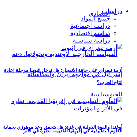
دراسات
اقتصادي
جميع المواد
دراسة اجتماعية
دراسة اقتصادية
سياسي
دراسة سياسية
أزمة تيغراي على حافة الانفجار: هل تدخل إثيوبيا مرحلة إعادة
إنتاج الحرب؟
أوغندا والقوة الدولية في غزة: هل يتحقق وعد موهوزي بحماية
العلوم التطبيقية في إفريقيا القديمة: نظرة في الأثر