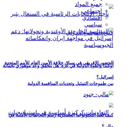
جميع المواد
اجتماعي
اقتصادي
سياسي
الحضور الإفريقي في سباق خلافة الأمين العام للأمم المتحدة
أوغندا والقوة الدولية في غزة: هل يتحقق وعد موهوزي بحماية
إسرائيل؟
بين طموحات التمثيل وتحديات المنافسة الدولية
كيف تعيد التكنولوجيا العسكرية رسم التحالفات الأمنية في
مالي؟