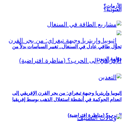
الأزمات؟
العبودية؟
تحوُّل طاقي عادل في السنغال.. تغيير السياسات بدلاً من
دوّامة الديون
إثيوبيا وإريتريا وجبهة تيغراي: من يجر القرن الإفريقي إلى
انعدام الحوكمة في أنشطة استغلال الذهب بوسط إفريقيا
الحرب؟ (مناظرة افتراضية)