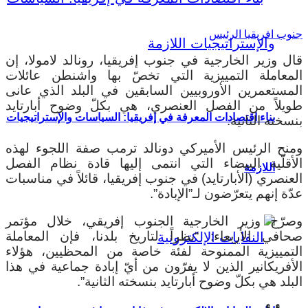
جنوب افريقيا الرئيس
قال وزير الخارجية في جنوب إفريقيا، رونالد لامولا، إن
المعاملة التمييزية التي تخصّ بها واشنطن عائلات
المستعمرين الأوروبيين السابقين في البلد الذي عانى
طويلاً من الفصل العنصري، هي بكلّ وضوح أبارتايد
بناء اقتصادات المعرفة في إفريقيا: السياسات والإستراتيجيات
بنسخته الثانية.
ومنح الرئيس الأميركي دونالد ترمب صفة اللجوء لهذه
الأقلّية البيضاء التي انتمى إليها قادة نظام الفصل
اللازمة
العنصري (الأبارتايد) في جنوب إفريقيا، قائلاً في مناسبات
عدّة إنهم يتعرّضون لـ”الإبادة”.
وصرّح وزير الخارجية الجنوب إفريقي، خلال مؤتمر
صحافي الأربعاء: “نظراً لتاريخ بلدنا، فإن المعاملة
التمييزية الممنوحة لفئة خاصة من المحظيين، هؤلاء
الأفريكانير الذين لا يفرّون من أيّ إبادة جماعية في هذا
البلد هي بكلّ وضوح أبارتايد بنسخته الثانية”.