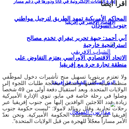
إدارة النفايات الإلكترونية في غانا ودورها في دعم مسار
اقرأ أيضا
المحاكم الأمريكية تمهد الطريق لترحيل مواطني
الاقتصاد الأخضر في إفريقيا
جنوب السودان
آبي أحمد: جبهة تحرير تيغراي تخدم مصالح
استراتيجية خارجية
الاتحاد الاقتصادي الأوراسي يعتزم التفاوض على
منطقة تجارة حرة مع إفريقيا
ولا تعتزم بريتوريا تسهيل منح تأشيرات دخول لموظّفي
منظمة كينية كلّفتها واشنطن معالجة طلبات اللجوء إلى
الدور السياسي للشباب في إفريقيا
الولايات المتحدة.
وبعد استقبال دفعة أولى من 49 شخصاً
وصلوا في رحلة خاصة في مايو، تنوي الإدارة الأميركية
زيادة عدد اللاجئين الوافدين إليها من جنوب إفريقيا عبر
رحلات تجارية. وقال رونالد لامولا: “ليست حكومة جنوب
إفريقيا ملزمة بمساعدة الحكومة الأميركية. ونحن نعدّ
الأمر مساراً معجّلاً للهجرة من قبل الولايات المتحدة”.