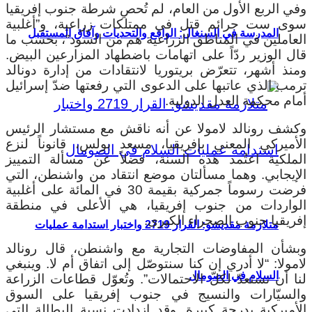
وفي الربع الأول من العام، لم تُحصِ شرطة جنوب إفريقيا
سوى ست جرائم قتل في ممتلكات زراعية، و”أغلبية
المدرسة في السنغال: الواقع والتحديات وآفاق المستقبل
العاملين في المناطق الزراعية هم من السود”، بحسب ما
قال الوزير ردّاً على اتهامات باضطهاد المزارعين البيض.
ومنذ أشهر، تتعرّض بريتوريا لانتقادات من إدارة دونالد
ترمب الذي عاتبها على الدعوى التي رفعتها ضدّ إسرائيل
أمام محكمة العدل الدولية.
وكشف رونالد لامولا عن أنه ناقش مع مستشار الرئيس
الأميركي المعني بإفريقيا، مسعد بولس، قانوناً لنزع
الملكية اعتُمد هذه السنة، فضلاً عن مسألة التمييز
الإيجابي. وهما مسألتان موضع انتقاد من واشنطن، التي
فرضت رسوماً جمركية بقيمة 30 في المائة على أغلبية
الواردات من جنوب إفريقيا، هي الأعلى في منطقة
إفريقيا جنوب الصحراء الكبرى.
متلازمة مقديشو: القرار 2719 واختبار استدامة عمليات
وبشأن المفاوضات التجارية مع واشنطن، قال رونالد
لامولا: “لا أدري إن كنا سنتوصّل إلى اتفاق أم لا. وينبغي
السلام في الصومال
لنا أن نستعدّ لكلّ الاحتمالات”. وتُعوّل قطاعات الزراعة
والسيّارات والنسيج في جنوب إفريقيا على السوق
الأميركية بدرجة كبيرة. وقد ازدادت نسبة البطالة التي