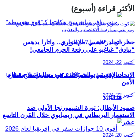
الأكثر قراءة (أسبوع)
حظر اتحاد “فيسي” الإيفواري.. واتارا يدهس
“بيادق” غباغبو على رقعة الحرم الجامعي!
أكتوبر 22, 2024
الاتحاد الإفريقي والشراكات في مجال إصلاح قطاع
جنوب إفريقيا ترسخ مكانتها كـ”قوة متوسطة” في مرحلة ما
الأمن
أكتوبر 22, 2024
بعد الثورة
صمود الأبطال: ثورة الشيمورنجا الأولى ضد
الاستعمار البريطاني في زيمبابوي خلال القرن التاسع
عشر
أكتوبر 20, 2024