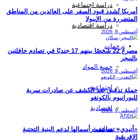
دراسة اجتماعية
أمريكا تُشدد قيود السفر على العائدين من المناطق
المتضررة من الإيبولا
دراسة اقتصادية
أغسطس 9, 2026
ترجمات
مصرع 22 شخصًا بينهم 17 جنديًا في تصادم حافلتين
بالنيجر
جميع المواد
أغسطس 9, 2026
اجتماعية
حملة تدقيق بعد الكشف عن صادرات سرية
لليورانيوم بالكونغو
اقتصادية
أغسطس 9, 2026
سياسية
«أتيدي» تضاعف رأسمالها لدعم البنية التحتية
الإفريقية