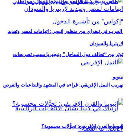
الحرب في تيغراي من منظور إثيوبي: اتهامات لمصر وتهديد
لإريتريا والسودان
توتر بين “تحالف دول الساحل” ونيجيريا بسبب تصريحات
تينوبو
تهريب النمل الإفريقي: قراءة في المشهد والتداعيات والفرص
إثيوبيا والقرن الإفريقي: تحوُّلات محسوبة؟