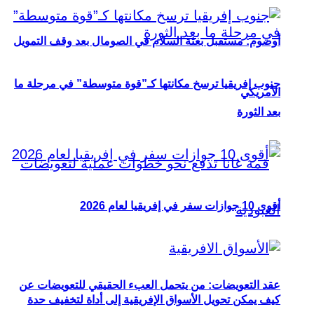
أوصوم: مستقبل بعثة السلام في الصومال بعد وقف التمويل
جنوب إفريقيا ترسخ مكانتها كـ”قوة متوسطة” في مرحلة ما
الأمريكي
بعد الثورة
أقوى 10 جوازات سفر في إفريقيا لعام 2026
عقد التعويضات: من يتحمل العبء الحقيقي للتعويضات عن
كيف يمكن تحويل الأسواق الإفريقية إلى أداة لتخفيف حدة