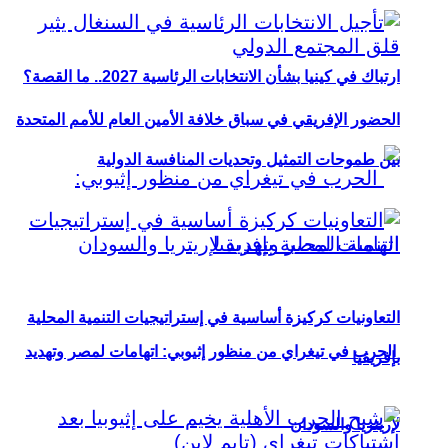
ارتباك في كينيا بشأن الانتخابات الرئاسية 2027.. ما القصة؟
الحضور الإفريقي في سباق خلافة الأمين العام للأمم المتحدة
بين طموحات التمثيل وتحديات المنافسة الدولية
التعاونيات كركيزة أساسية في إستراتيجيات التنمية المحلية
الحرب في تيغراي من منظور إثيوبي: اتهامات لمصر وتهديد
بإفريقيا
لإريتريا والسودان