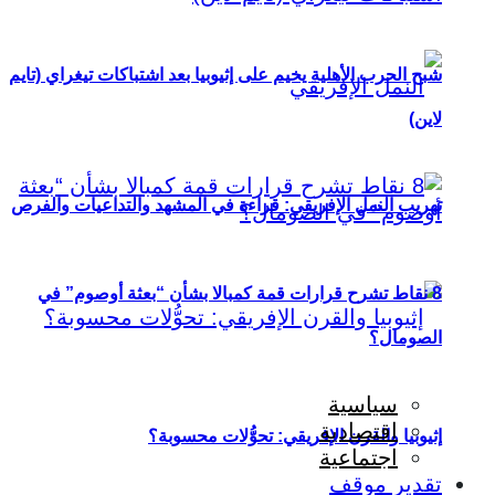
شبح الحرب الأهلية يخيم على إثيوبيا بعد اشتباكات تيغراي (تايم
لاين)
تهريب النمل الإفريقي: قراءة في المشهد والتداعيات والفرص
8 نقاط تشرح قرارات قمة كمبالا بشأن “بعثة أوصوم” في
الصومال؟
سياسية
اقتصادية
إثيوبيا والقرن الإفريقي: تحوُّلات محسوبة؟
اجتماعية
تقدير موقف