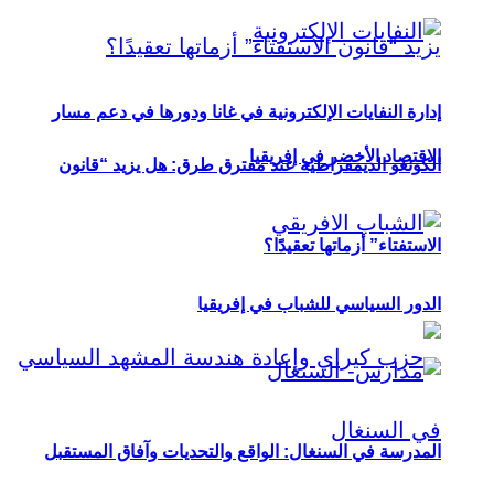
إدارة النفايات الإلكترونية في غانا ودورها في دعم مسار
الاقتصاد الأخضر في إفريقيا
الكونغو الديمقراطية عند مفترق طرق: هل يزيد “قانون
الاستفتاء” أزماتها تعقيدًا؟
الدور السياسي للشباب في إفريقيا
المدرسة في السنغال: الواقع والتحديات وآفاق المستقبل