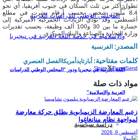
تطول أكثر من ثلث السكان في جنوب أفريقيا، أي نحو
8.4 مليون شخص، بحسب أرقام نشرت في مطلع
أغسطس.
وقد تؤدّي الزيادات الجمركية الأميركية إلى
خسارة ما بين 30 و100 ألف وظيفة، بحسب تقديرات
وزارة التجارة والصناعة والبنك المركزي.
المصدر:
الفرنسية
كلمات مفتاحية:
أبارتايد
أمريكا
الفصل العنصري
Share
Tweet
Send
اللغة العربية في نيجيريا ودور “المجلس الوطني للدراسات
مواد ذات صلة
العربية والإسلامية”
زعيم المعارضة الزيمبابوية يطلق حركة معارضة
لمواجهة نظام منانغاغوا
دراسة سياسية
أغسطس 9, 2026