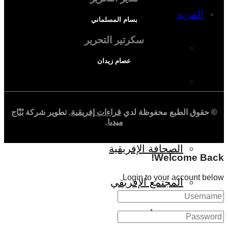
المزيد
بسام المسلماني
سكرتير التحرير
إفريقيا في المؤشرات
عصام زيدان
الحالة الدينية
© حقوق الطبع محفوظة لدي
قراءات إفريقية
. تطوير شركة
بُنّاج
الملف الإفريقي
ميديا
.
الصحافة الإفريقية
Welcome Back!
Login to your account below
المجتمع الإفريقي
ثقافة وأدب