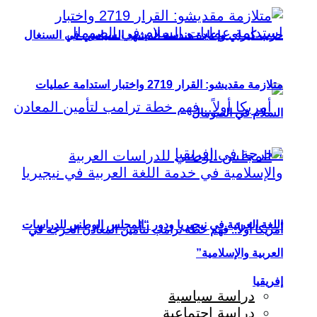
حزب كيراي وإعادة هندسة المشهد السياسي في السنغال
متلازمة مقديشو: القرار 2719 واختبار استدامة عمليات
السلام في الصومال
اللغة العربية في نيجيريا ودور “المجلس الوطني للدراسات
أمريكا أولاً.. فهم خطة ترامب لتأمين المعادن الحرجة في
العربية والإسلامية”
إفريقيا
دراسة سياسية
دراسة اجتماعية