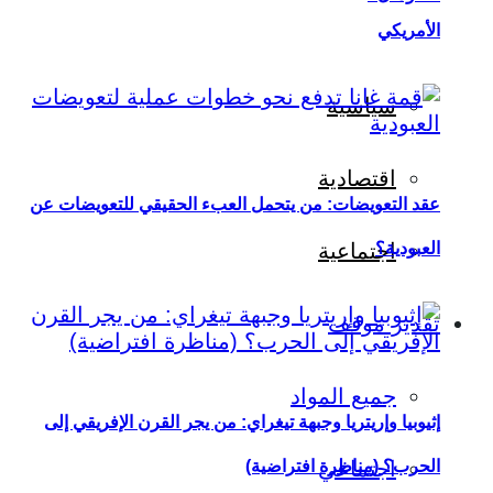
الأمريكي
سياسية
اقتصادية
عقد التعويضات: من يتحمل العبء الحقيقي للتعويضات عن
العبودية؟
اجتماعية
تقدير موقف
جميع المواد
إثيوبيا وإريتريا وجبهة تيغراي: من يجر القرن الإفريقي إلى
اجتماعي
الحرب؟ (مناظرة افتراضية)