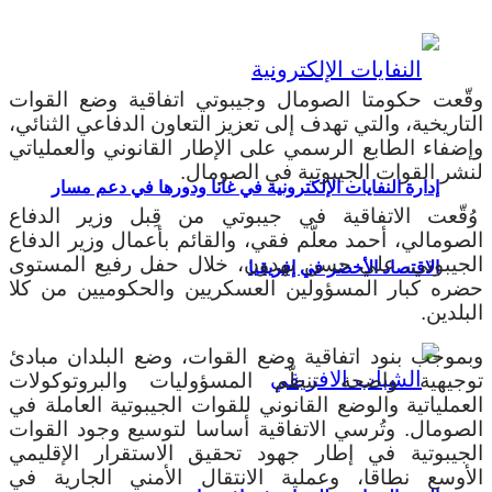
وقّعت حكومتا الصومال وجيبوتي اتفاقية وضع القوات
التاريخية، والتي تهدف إلى تعزيز التعاون الدفاعي الثنائي،
وإضفاء الطابع الرسمي على الإطار القانوني والعملياتي
لنشر القوات الجيبوتية في الصومال.
إدارة النفايات الإلكترونية في غانا ودورها في دعم مسار
وُقّعت الاتفاقية في جيبوتي من قِبل وزير الدفاع
الصومالي، أحمد معلّم فقي، والقائم بأعمال وزير الدفاع
الجيبوتي، علي حسن بهدون، خلال حفل رفيع المستوى
الاقتصاد الأخضر في إفريقيا
حضره كبار المسؤولين العسكريين والحكوميين من كلا
البلدين.
وبموجب بنود اتفاقية وضع القوات، وضع البلدان مبادئ
توجيهية واضحة تنظّم المسؤوليات والبروتوكولات
العملياتية والوضع القانوني للقوات الجيبوتية العاملة في
الصومال. وتُرسي الاتفاقية أساسا لتوسيع وجود القوات
الجيبوتية في إطار جهود تحقيق الاستقرار الإقليمي
الأوسع نطاقا، وعملية الانتقال الأمني الجارية في