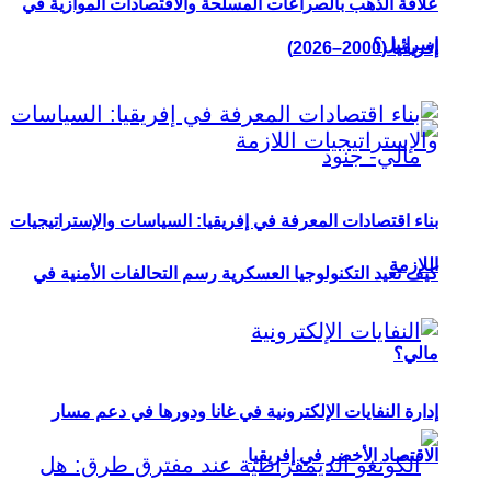
علاقة الذهب بالصراعات المسلحة والاقتصادات الموازية في
إسرائيل؟
إفريقيا (2000–2026)
بناء اقتصادات المعرفة في إفريقيا: السياسات والإستراتيجيات
اللازمة
كيف تعيد التكنولوجيا العسكرية رسم التحالفات الأمنية في
مالي؟
إدارة النفايات الإلكترونية في غانا ودورها في دعم مسار
الاقتصاد الأخضر في إفريقيا