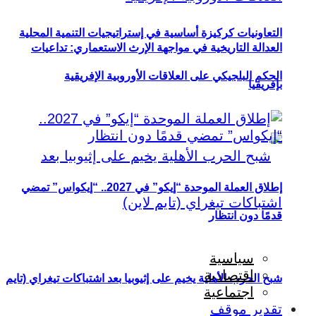
التعاونيات كركيزة أساسية في إستراتيجيات التنمية المحلية
العدالة التاريخية في مواجهة الإرث الاستعماري: تداعيات
الحكم البلجيكي على العلاقات الأوروبية الإفريقية
بإفريقيا
إطلاق العملة الموحدة “إيكو” في 2027.. “إيكواس” تمضي
قدمًا دون انتظار
سياسية
اقتصادية
شبح الحرب الأهلية يخيم على إثيوبيا بعد اشتباكات تيغراي (تايم
اجتماعية
تقدير موقف