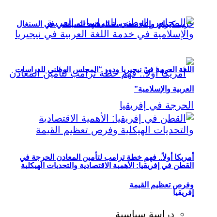
حزب كيراي وإعادة هندسة المشهد السياسي في السنغال
اللغة العربية في نيجيريا ودور “المجلس الوطني للدراسات
العربية والإسلامية”
أمريكا أولاً.. فهم خطة ترامب لتأمين المعادن الحرجة في
القطن في إفريقيا: الأهمية الاقتصادية والتحديات الهيكلية
وفرص تعظيم القيمة
إفريقيا
دراسة سياسية