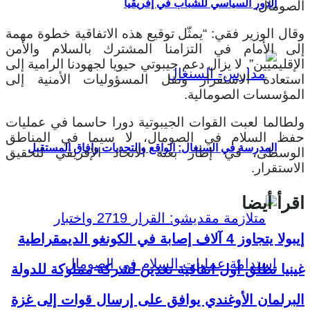
الدور السياسي للشباب في إفريقيا
الصومال.
وقال الوزير فقي: “يمثّل توقيع هذه الاتفاقية خطوة مهمة
إلى الأمام في التزامنا المشترك بالسلام والأمن
الإقليميين”. لا يزال دعم جيبوتي حيويا لجهودنا الرامية إلى
استعادة الاستقرار ونقل المسؤوليات الأمنية إلى
المؤسسات الصومالية.
ولطالما لعبت القوات الجيبوتية دورا حاسما في عمليات
حفظ السلام في الصومال، لا سيما في المناطق
المدرسة في السنغال: الواقع والتحديات وآفاق المستقبل
الوسطى، في إطار بعثة الاتحاد الإفريقي لتحقيق
الاستقرار.
اقرأ أيضا
إيبولا يتجاوز 4 آلاف إصابة في الكونغو الديمقراطية
غينيا تطلق أول اتفاقية تعدين لشركة مملوكة للدولة
البرلمان الأوغندي يوافق على إرسال قوات إلى غزة