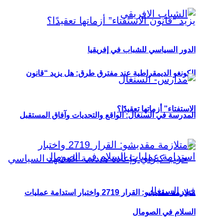
الدور السياسي للشباب في إفريقيا
الكونغو الديمقراطية عند مفترق طرق: هل يزيد “قانون
الاستفتاء” أزماتها تعقيدًا؟
المدرسة في السنغال: الواقع والتحديات وآفاق المستقبل
متلازمة مقديشو: القرار 2719 واختبار استدامة عمليات
السلام في الصومال