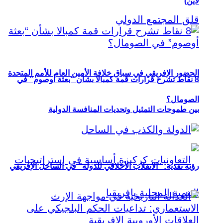
لاين)
الحضور الإفريقي في سباق خلافة الأمين العام للأمم المتحدة
8 نقاط تشرح قرارات قمة كمبالا بشأن “بعثة أوصوم” في
الصومال؟
بين طموحات التمثيل وتحديات المنافسة الدولية
رؤية نقدية: “الانقلاب الأخلاقي للدولة” في الساحل الإفريقي