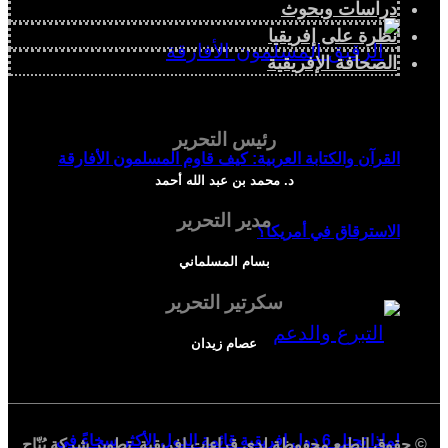
دراسات وبحوث
نظرة على إفريقيا
الصحافة الإفريقية
رئيس التحرير
القرآن والكتابة العربية: كيف قاوم المسلمون الأفارقة
د. محمد بن عبد الله أحمد
مدير التحرير
الاسترقاق في أمريكا؟
بسام المسلماني
سكرتير التحرير
عصام زيدان
لماذا تحتل 6 دول إفريقية قائمة الدول الأكثر سخاءً في
© حقوق الطبع محفوظة لدي
قراءات إفريقية
. تطوير شركة
بُنّاج