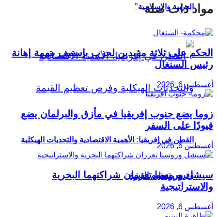
مواد ذات صلة
العربية والإسلامية”
الحكم على ثلاثة مؤيدين لحزب باستيف بتهمة إهانة
رئيس السنغال
أغسطس 6, 2026
زوما يضع جنوب إفريقيا في مأزق والبرلمان يضع
قيودًا على السفر
القطن في إفريقيا: الأهمية الاقتصادية والتحديات الهيكلية
أغسطس 6, 2026
سيشل وروسيا تعززان شراكتهما البحرية
وفرص تعظيم القيمة
والاستراتيجية
أغسطس 6, 2026