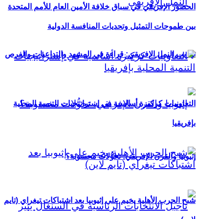
الحضور الإفريقي في سباق خلافة الأمين العام للأمم المتحدة
بين طموحات التمثيل وتحديات المنافسة الدولية
تهريب النمل الإفريقي: قراءة في المشهد والتداعيات والفرص
التعاونيات كركيزة أساسية في إستراتيجيات التنمية المحلية
بإفريقيا
إثيوبيا والقرن الإفريقي: تحوُّلات محسوبة؟
شبح الحرب الأهلية يخيم على إثيوبيا بعد اشتباكات تيغراي (تايم