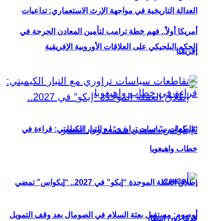
العدالة التاريخية في مواجهة الإرث الاستعماري: تداعيات
أمريكا أولاً.. فهم خطة ترامب لتأمين المعادن الحرجة في
الحكم البلجيكي على العلاقات الأوروبية الإفريقية
إفريقيا
تقاطعات سياسات تراوري مع التيار الكيميتي: قراءة في
خطاب واهيغويا
إطلاق العملة الموحدة “إيكو” في 2027.. “إيكواس” تمضي
أوصوم: مستقبل بعثة السلام في الصومال بعد وقف التمويل
قدمًا دون انتظار