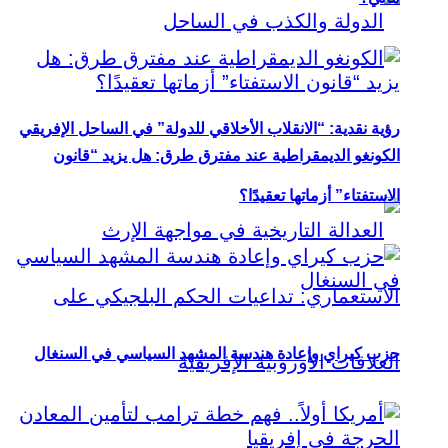
رؤية نقدية: “الانقلاب الأخلاقي للدولة” في الساحل الإفريقي
الكونغو الديمقراطية عند مفترق طرق: هل يزيد “قانون
الاستفتاء” أزماتها تعقيدًا؟
حزب كيراي وإعادة هندسة المشهد السياسي في السنغال