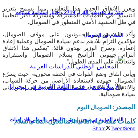
ويعزز الاتفاق الجديد هذا التعاون، مما يسمح بتعزيز
متلازمة مقديشو: القرار 2719 واختبار استدامة عمليات
التنسيق في العمليات المشتركة ومشاركة أكثر تنظيما
في ظل المشهد الأمني المتطور في الصومال.
وأكد المسؤولون الجيبوتيون على موقف الصومال،
السلام في الصومال
مؤكدين التزام بلادهم بدعم سيادة الصومال وعملية إعادة
إعماره. وصرح الوزير بهدون قائلا: “يعكس هذا الاتفاق
التزام جيبوتي الراسخ بسلام الصومال واستقراره
وانتعاشه على المدى الطويل”.
ويأتي اتفاق وضع القوات في لحظة محورية، حيث يسرّع
الصومال جهوده لاستعادة الأراضي من حركة الشباب،
والانتقال من الاعتماد على القوات الأجنبية إلى إطار أمني
بقيادة صومالية.
المصدر:
الصومال اليوم
اللغة العربية في نيجيريا ودور “المجلس الوطني للدراسات
كلمات مفتاحية:
اتفاقية
الأمن
التعاون الدفاعي
السلام
Share
Tweet
Send