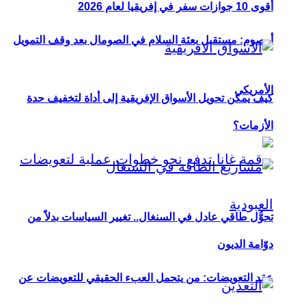
أقوى 10 جوازات سفر في إفريقيا لعام 2026
أوصوم: مستقبل بعثة السلام في الصومال بعد وقف التمويل
الأمريكي
كيف يمكن تحويل الأسواق الإفريقية إلى أداة لتخفيف حدة
الأزمات؟
تحوُّل طاقي عادل في السنغال.. تغيير السياسات بدلاً من
دوّامة الديون
عقد التعويضات: من يتحمل العبء الحقيقي للتعويضات عن