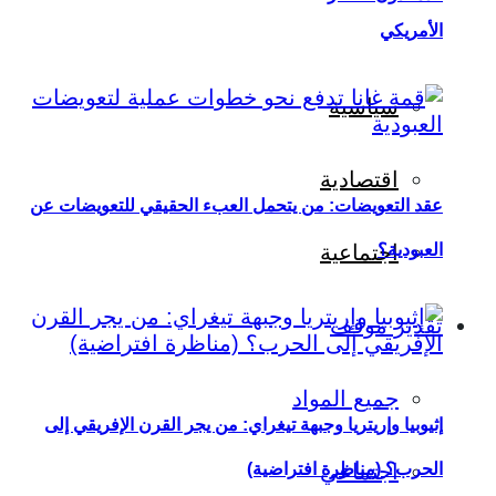
الأمريكي
سياسية
اقتصادية
عقد التعويضات: من يتحمل العبء الحقيقي للتعويضات عن
العبودية؟
اجتماعية
تقدير موقف
جميع المواد
إثيوبيا وإريتريا وجبهة تيغراي: من يجر القرن الإفريقي إلى
اجتماعي
الحرب؟ (مناظرة افتراضية)