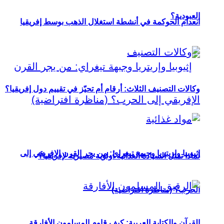
العبودية؟
انعدام الحوكمة في أنشطة استغلال الذهب بوسط إفريقيا
وكالات التصنيف الثلاث: أرقام أم تحيّز في تقييم دول إفريقيا؟
إثيوبيا وإريتريا وجبهة تيغراي: من يجر القرن الإفريقي إلى
لماذا تمثل السيادة الغذائية أولوية مصيرية لإفريقيا؟
الحرب؟ (مناظرة افتراضية)
القرآن والكتابة العربية: كيف قاوم المسلمون الأفارقة