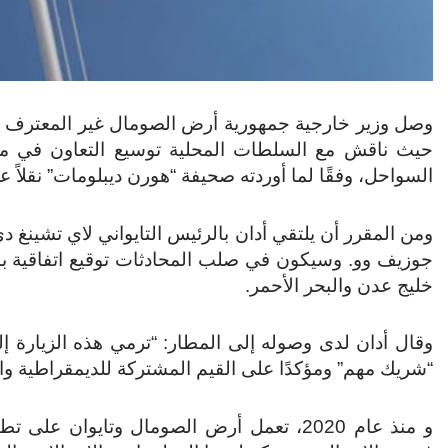
وصل وزير خارجية جمهورية أرض الصومال غير المعترف بها
حيث ناقش مع السلطات المحلية توسيع التعاون في مجا
السواحل، وفقًا لما أوردته صحيفة “هورن ديبلومات” نقلاً عن 
ومن المقرر أن يلتقي أدان بالرئيس التايواني لاي تشينغ 
جوزيف وو. وسيكون في صلب المحادثات توقيع اتفاقية بش
خليج عدن والبحر الأحمر.
وقال أدان لدى وصوله إلى المطار: “ترمي هذه الزيارة إلى ت
“شريك مهم” ومؤكدًا على القيم المشتركة للديمقراطية وال
و منذ عام 2020، تعمل أرض الصومال وتايوان على 