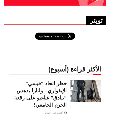
تويتر
الأكثر قراءة (أسبوع)
حظر اتحاد “فيسي”
الإيفواري.. واتارا يدهس
“بيادق” غباغبو على رقعة
الحرم الجامعي!
أكتوبر 22, 2024