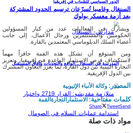
الدور السياسي للشباب في إفريقيا
السنغال وغامبيا تُسرّعان ترسيم الحدود المشتركة
بعد أزمة معسكر بولوك
ويشارك في الفعاليات عدد من كبار المسؤولين
الحكوميين والمستثمرين ورجال الأعمال، إلى جانب
أعضاء السلك الدبلوماسي المعتمدين بالقارة.
ومن المتوقع أن تشكل هذه القمة حافزاً مهماً
لاستكشاف فرص الاستثمار الواعدة في إفريقيا، وتعزيز
المدرسة في السنغال: الواقع والتحديات وآفاق المستقبل
التجارة البينية بين دول القارة، بما يعزز التعاون المشترك
بين الدول الإفريقية.
المصدر:
وكالة الأنباء الإثيوبية
كلمات مفتاحية:
الاستثمار
التجارة
القمة
Share
Tweet
Send
مواد ذات صلة