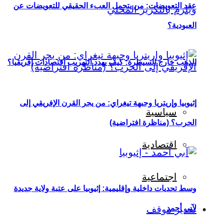
عقد التعويضات: من يتحمل العبء الحقيقي للتعويضات عن
العبودية؟
الذهب خارج السيطرة: كيف يهدد التهريب اقتصادات إفريقيا؟
إثيوبيا وإريتريا وجبهة تيغراي: من يجر القرن الإفريقي إلى
سياسية
الحرب؟ (مناظرة افتراضية)
اقتصادية
اجتماعية
وسط تحديات داخلية وإقليمية: إثيوبيا على عتبة ولاية جديدة
لآبي أحمد
تقدير موقف