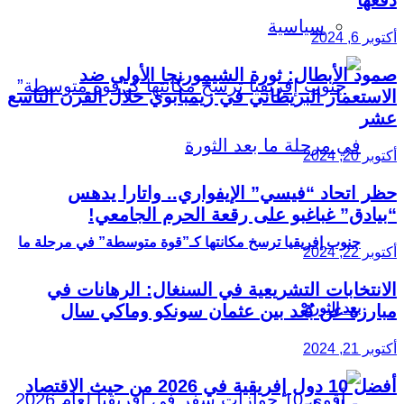
سياسية
أكتوبر 6, 2024
صمود الأبطال: ثورة الشيمورنجا الأولى ضد
الاستعمار البريطاني في زيمبابوي خلال القرن التاسع
عشر
أكتوبر 20, 2024
حظر اتحاد “فيسي” الإيفواري.. واتارا يدهس
“بيادق” غباغبو على رقعة الحرم الجامعي!
جنوب إفريقيا ترسخ مكانتها كـ”قوة متوسطة” في مرحلة ما
أكتوبر 22, 2024
الانتخابات التشريعية في السنغال: الرهانات في
بعد الثورة
مبارزة عن بُعْد بين عثمان سونكو وماكي سال
أكتوبر 21, 2024
أفضل 10 دول إفريقية في 2026 من حيث الاقتصاد