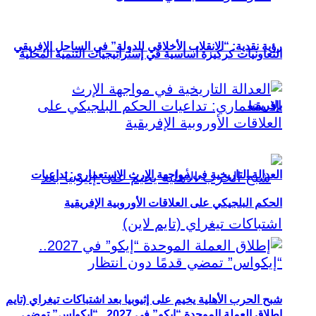
رؤية نقدية: “الانقلاب الأخلاقي للدولة” في الساحل الإفريقي
التعاونيات كركيزة أساسية في إستراتيجيات التنمية المحلية
بإفريقيا
العدالة التاريخية في مواجهة الإرث الاستعماري: تداعيات
الحكم البلجيكي على العلاقات الأوروبية الإفريقية
شبح الحرب الأهلية يخيم على إثيوبيا بعد اشتباكات تيغراي (تايم
إطلاق العملة الموحدة “إيكو” في 2027.. “إيكواس” تمضي