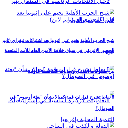
شبح الحرب الأهلية يخيم على إثيوبيا بعد اشتباكات تيغراي (تايم
الحضور الإفريقي في سباق خلافة الأمين العام للأمم المتحدة
لاين)
بين طموحات التمثيل وتحديات المنافسة الدولية
8 نقاط تشرح قرارات قمة كمبالا بشأن “بعثة أوصوم” في
الصومال؟