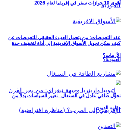
أقوى 10 جوازات سفر في إفريقيا لعام 2026
عقد التعويضات: من يتحمل العبء الحقيقي للتعويضات عن
كيف يمكن تحويل الأسواق الإفريقية إلى أداة لتخفيف حدة
الأزمات؟
العبودية؟
تحوُّل طاقي عادل في السنغال.. تغيير السياسات بدلاً من
دوّامة الديون