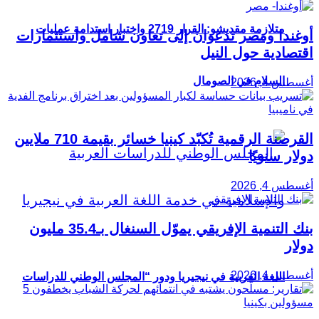
متلازمة مقديشو: القرار 2719 واختبار استدامة عمليات
أوغندا ومصر تدعوان إلى تعاون شامل واستثمارات
اقتصادية حول النيل
السلام في الصومال
أغسطس 4, 2026
القرصنة الرقمية تُكبّد كينيا خسائر بقيمة 710 ملايين
دولار سنويًا
أغسطس 4, 2026
بنك التنمية الإفريقي يموّل السنغال بـ35.4 مليون
دولار
أغسطس 4, 2026
اللغة العربية في نيجيريا ودور “المجلس الوطني للدراسات