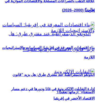
علاقة الذهب بالصراعات المسلحة والاقتصادات الموازية في
مالي؟
إفريقيا (2000–2026)
بناء اقتصادات المعرفة في إفريقيا: السياسات والإستراتيجيات
اللازمة
الكونغو الديمقراطية عند مفترق طرق: هل يزيد “قانون
إدارة النفايات الإلكترونية في غانا ودورها في دعم مسار
الاستفتاء” أزماتها تعقيدًا؟
الاقتصاد الأخضر في إفريقيا