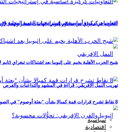
التعاونيات كركيزة أساسية في إستراتيجيات التنمية المحلية بإفري
الحرب في تيغراي من منظور إثيوبي: اتهامات لمصر وتهديد لإريت
شبح الحرب الأهلية يخيم على إثيوبيا بعد اشتباكات تيغراي (تايم ل
تهريب النمل الإفريقي: قراءة في المشهد والتداعيات والفرص
8 نقاط تشرح قرارات قمة كمبالا بشأن “بعثة أوصوم” في الصومال؟
سياسية
اقتصادية