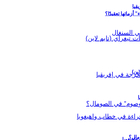
قيا
أزماتها تعقيدًا؟
اين)
ا
اهيغويا