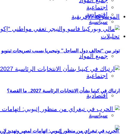
جميع المواد
اجتماعية
اقتصادية
الموسوعة الإفريقية
سياسية
تحليلات
توتر بين “تحالف دول الساحل” ونيجيريا بسبب تصريحات تينوبو
جميع المواد
اجتماعية
ارتباك في كينيا بشأن الانتخابات الرئاسية 2027.. ما القصة؟
اقتصادية
سياسية
الحرب في تيغراي من منظور إثيوبي: اتهامات لمصر وتهديد لإريت