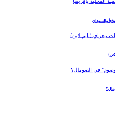
قيا
ريا والسودان
اين)