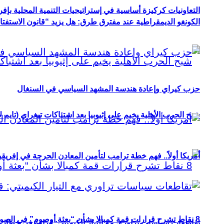
التعاونيات كركيزة أساسية في إستراتيجيات التنمية المحلية بإفري
الكونغو الديمقراطية عند مفترق طرق: هل يزيد “قانون الاستفتاء” 
حزب كيراي وإعادة هندسة المشهد السياسي في السنغال
شبح الحرب الأهلية يخيم على إثيوبيا بعد اشتباكات تيغراي (تايم ل
أمريكا أولاً.. فهم خطة ترامب لتأمين المعادن الحرجة في إفريقي
8 نقاط تشرح قرارات قمة كمبالا بشأن “بعثة أوصوم” في الصومال؟
تقاطعات سياسات تراوري مع التيار الكيميتي: قراءة في خطاب و