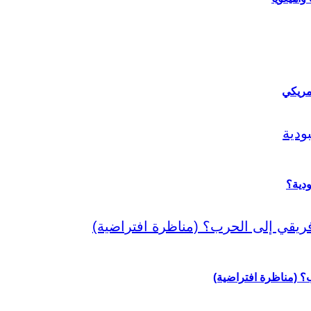
مريكي
دية؟
رب؟ (مناظرة افتراضية)