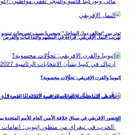
توتر بين “تحالف دول الساحل” ونيجيريا بسبب تصريحات تينوبو
تهريب النمل الإفريقي: قراءة في المشهد والتداعيات والفرص
إثيوبيا والقرن الإفريقي: تحوُّلات محسوبة؟
ارتباك في كينيا بشأن الانتخابات الرئاسية 2027.. ما القصة؟
الحضور الإفريقي في سباق خلافة الأمين العام للأمم المتحدة ب