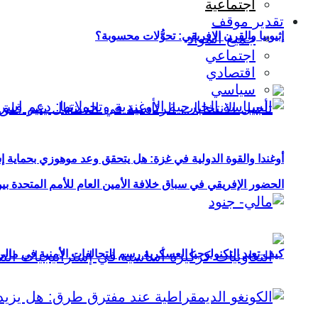
اجتماعية
تقدير موقف
إثيوبيا والقرن الإفريقي: تحوُّلات محسوبة؟
جميع المواد
اجتماعي
اقتصادي
سياسي
أوغندا والقوة الدولية في غزة: هل يتحقق وعد موهوزي بحماية إ
الحضور الإفريقي في سباق خلافة الأمين العام للأمم المتحدة ب
كيف تعيد التكنولوجيا العسكرية رسم التحالفات الأمنية في مال