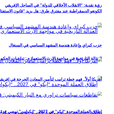
رؤية نقدية: “الانقلاب الأخلاقي للدولة” في الساحل الإفريقي
الكونغو الديمقراطية عند مفترق طرق: هل يزيد “قانون الاستفتاء” 
حزب كيراي وإعادة هندسة المشهد السياسي في السنغال
العدالة التاريخية في مواجهة الإرث الاستعماري: تداعيات الحكم ا
أمريكا أولاً.. فهم خطة ترامب لتأمين المعادن الحرجة في إفريقي
إطلاق العملة الموحدة “إيكو” في 2027.. “إيكواس” تمضي قدمًا دون انتظار
تقاطعات سياسات تراوري مع التيار الكيميتي: قراءة في خطاب و