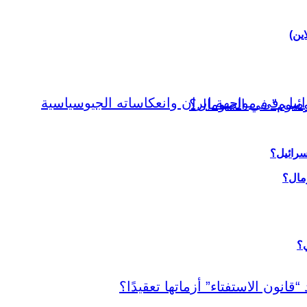
اين)
سرائيل؟
ي؟