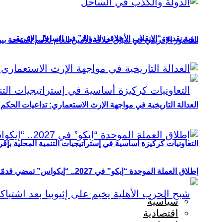
رؤية نقدية: “الانقلاب الأخلاقي للدولة” في الساحل الإفريقي
الحضور الإفريقي في سباق خلافة الأمين العام للأمم المتحدة ب
العدالة التاريخية في مواجهة الإرث الاستعماري: تداعيات الحكم ا
التعاونيات كركيزة أساسية في إستراتيجيات التنمية المحلية بإفري
إطلاق العملة الموحدة “إيكو” في 2027.. “إيكواس” تمضي قدمًا دون انتظار
سياسية
اقتصادية