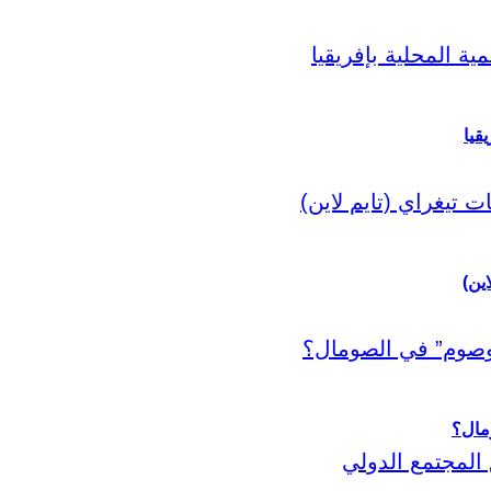
قيا
اين)