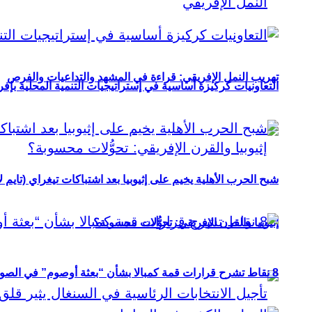
تهريب النمل الإفريقي: قراءة في المشهد والتداعيات والفرص
التعاونيات كركيزة أساسية في إستراتيجيات التنمية المحلية بإفري
شبح الحرب الأهلية يخيم على إثيوبيا بعد اشتباكات تيغراي (تايم ل
إثيوبيا والقرن الإفريقي: تحوُّلات محسوبة؟
8 نقاط تشرح قرارات قمة كمبالا بشأن “بعثة أوصوم” في الصومال؟