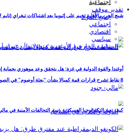
اجتماعية
تقدير موقف
شبح الحرب الأهلية يخيم على إثيوبيا بعد اشتباكات تيغراي (تايم ل
جميع المواد
اجتماعي
اقتصادي
سياسي
أوغندا والقوة الدولية في غزة: هل يتحقق وعد موهوزي بحماية إ
8 نقاط تشرح قرارات قمة كمبالا بشأن “بعثة أوصوم” في الصومال؟
كيف تعيد التكنولوجيا العسكرية رسم التحالفات الأمنية في مال