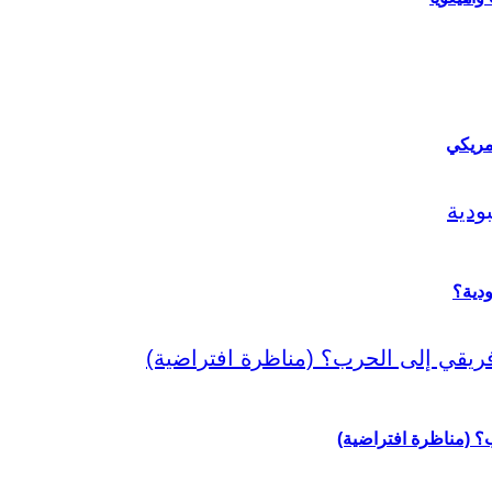
مريكي
دية؟
رب؟ (مناظرة افتراضية)