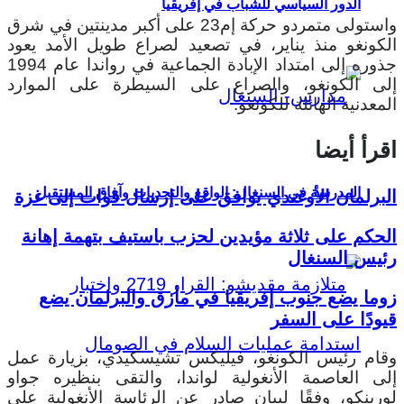
الدور السياسي للشباب في إفريقيا
واستولى متمردو حركة إم23 على أكبر مدينتين في شرق
الكونغو منذ يناير، في تصعيد لصراع طويل الأمد يعود
جذوره إلى امتداد الإبادة الجماعية في رواندا عام 1994
إلى الكونغو، والصراع على السيطرة على الموارد
المعدنية الهائلة للكونغو.
اقرأ أيضا
المدرسة في السنغال: الواقع والتحديات وآفاق المستقبل
البرلمان الأوغندي يوافق على إرسال قوات إلى غزة
الحكم على ثلاثة مؤيدين لحزب باستيف بتهمة إهانة
رئيس السنغال
زوما يضع جنوب إفريقيا في مأزق والبرلمان يضع
قيودًا على السفر
وقام رئيس الكونغو، فيليكس تشيسكيدي، بزيارة عمل
إلى العاصمة الأنغولية لواندا، والتقى بنظيره جواو
لورينكو، وفقًا لبيان صادر عن الرئاسة الأنغولية على