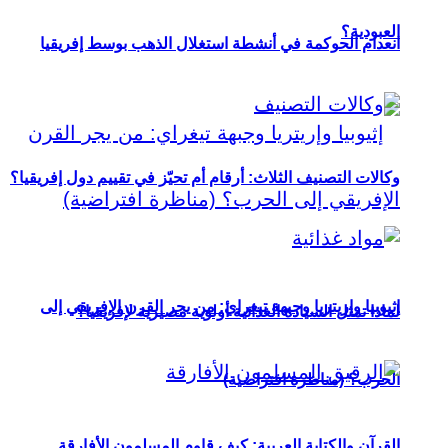
العبودية؟
انعدام الحوكمة في أنشطة استغلال الذهب بوسط إفريقيا
وكالات التصنيف الثلاث: أرقام أم تحيّز في تقييم دول إفريقيا؟
إثيوبيا وإريتريا وجبهة تيغراي: من يجر القرن الإفريقي إلى
لماذا تمثل السيادة الغذائية أولوية مصيرية لإفريقيا؟
الحرب؟ (مناظرة افتراضية)
القرآن والكتابة العربية: كيف قاوم المسلمون الأفارقة