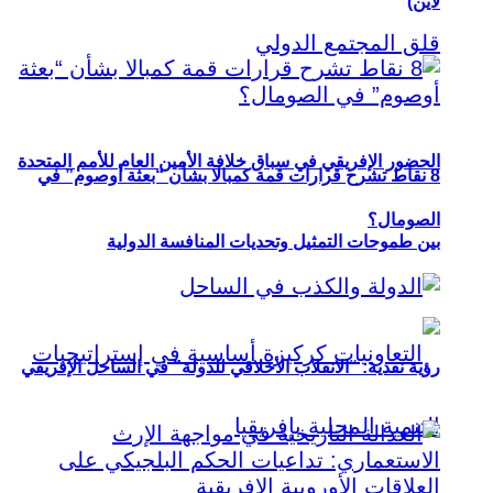
لاين)
الحضور الإفريقي في سباق خلافة الأمين العام للأمم المتحدة
8 نقاط تشرح قرارات قمة كمبالا بشأن “بعثة أوصوم” في
الصومال؟
بين طموحات التمثيل وتحديات المنافسة الدولية
رؤية نقدية: “الانقلاب الأخلاقي للدولة” في الساحل الإفريقي