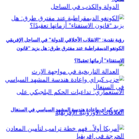
رؤية نقدية: “الانقلاب الأخلاقي للدولة” في الساحل الإفريقي
الكونغو الديمقراطية عند مفترق طرق: هل يزيد “قانون
الاستفتاء” أزماتها تعقيدًا؟
حزب كيراي وإعادة هندسة المشهد السياسي في السنغال