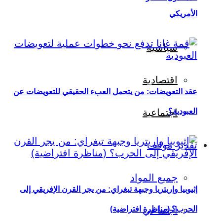
الأمريكي
سياسية
اقتصادية
عقد التعويضات: من يتحمل العبء الحقيقي للتعويضات عن
العبودية؟
اجتماعية
تقدير موقف
جميع المواد
إثيوبيا وإريتريا وجبهة تيغراي: من يجر القرن الإفريقي إلى
اجتماعي
الحرب؟ (مناظرة افتراضية)