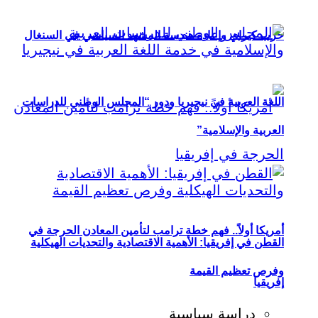
حزب كيراي وإعادة هندسة المشهد السياسي في السنغال
اللغة العربية في نيجيريا ودور “المجلس الوطني للدراسات
العربية والإسلامية”
أمريكا أولاً.. فهم خطة ترامب لتأمين المعادن الحرجة في
القطن في إفريقيا: الأهمية الاقتصادية والتحديات الهيكلية
وفرص تعظيم القيمة
إفريقيا
دراسة سياسية