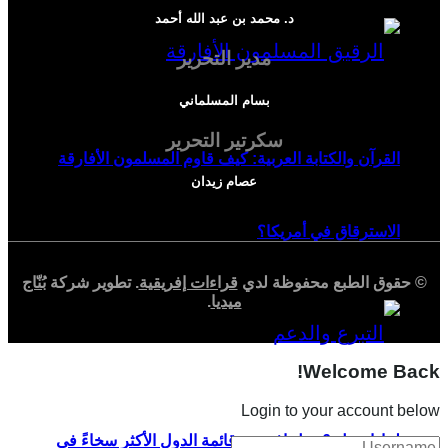
د. محمد بن عبد الله أحمد
مدير التحرير
بسام المسلماني
سكرتير التحرير
القرآن والكتابة العربية: كيف قاوم المسلمون الأفارقة
عصام زيدان
الاسترقاق في أمريكا؟
© حقوق الطبع محفوظة لدي
قراءات إفريقية
. تطوير شركة
بُنّاج
ميديا
.
Welcome Back!
Login to your account below
لماذا تحتل 6 دول إفريقية قائمة الدول الأكثر سخاءً في