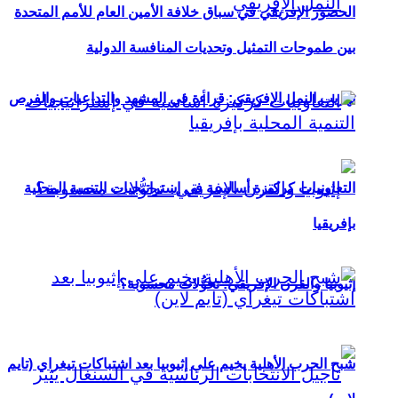
الحضور الإفريقي في سباق خلافة الأمين العام للأمم المتحدة
بين طموحات التمثيل وتحديات المنافسة الدولية
تهريب النمل الإفريقي: قراءة في المشهد والتداعيات والفرص
التعاونيات كركيزة أساسية في إستراتيجيات التنمية المحلية
بإفريقيا
إثيوبيا والقرن الإفريقي: تحوُّلات محسوبة؟
شبح الحرب الأهلية يخيم على إثيوبيا بعد اشتباكات تيغراي (تايم