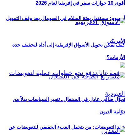
أقوى 10 جوازات سفر في إفريقيا لعام 2026
أوصوم: مستقبل بعثة السلام في الصومال بعد وقف التمويل
الأمريكي
كيف يمكن تحويل الأسواق الإفريقية إلى أداة لتخفيف حدة
الأزمات؟
تحوُّل طاقي عادل في السنغال.. تغيير السياسات بدلاً من
دوّامة الديون
عقد التعويضات: من يتحمل العبء الحقيقي للتعويضات عن