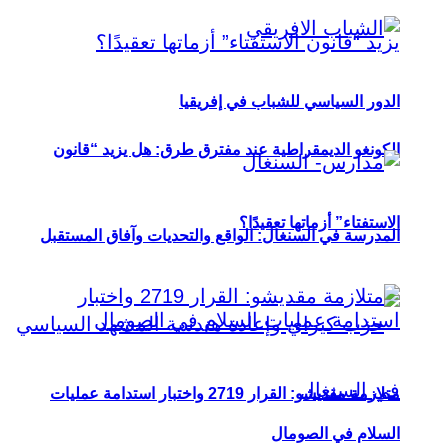
الدور السياسي للشباب في إفريقيا
الكونغو الديمقراطية عند مفترق طرق: هل يزيد “قانون
الاستفتاء” أزماتها تعقيدًا؟
المدرسة في السنغال: الواقع والتحديات وآفاق المستقبل
متلازمة مقديشو: القرار 2719 واختبار استدامة عمليات
السلام في الصومال