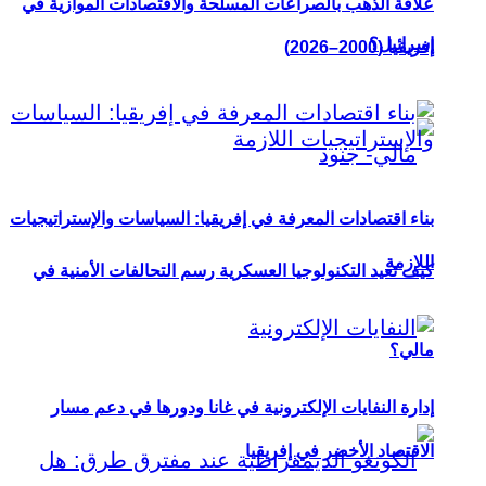
علاقة الذهب بالصراعات المسلحة والاقتصادات الموازية في
إسرائيل؟
إفريقيا (2000–2026)
بناء اقتصادات المعرفة في إفريقيا: السياسات والإستراتيجيات
اللازمة
كيف تعيد التكنولوجيا العسكرية رسم التحالفات الأمنية في
مالي؟
إدارة النفايات الإلكترونية في غانا ودورها في دعم مسار
الاقتصاد الأخضر في إفريقيا