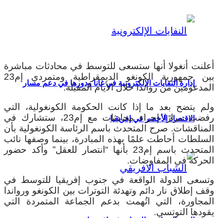
أعلنت أنغولا أنها ستسعى للتوسط في محادثات مباشرة
بين جمهورية الكونغو الديمقراطية ومتمردي إم23
إدارة النفايات الإلكترونية في غانا ودورها في دعم مسار
المدعومين من رواندا خلال الأيام المقبلة.
ولم يتضح بعد ما إذا كانت الحكومة الكونغولية، التي
رفضت مرارًا إجراء محادثات مع إم23، ستشارك في
الاقتصاد الأخضر في إفريقيا
المناقشات.
صرح المتحدث باسم الرئاسة الكونغولية بأن
السلطات أحاطت علمًا بهذه المبادرة، بينما وصفها نائب
المتحدث باسم إم23 بأنها “انتصار للعقل” وأكد حضور
الحركة في المفاوضات.
وتسعى الدولة الواقعة في جنوب إفريقيا للتوسط في
وقف إطلاق نار دائم وتهدئة التوترات بين الكونغو ورواندا
المجاورة، التي اتُهمت بدعم الجماعة المتمردة التي
يقودها التوتسي.