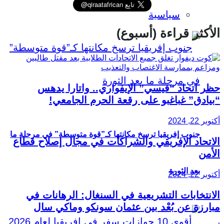
سياسية
الأكثر قراءة (أسبوع)
حظر اتحاد “فيسي” الإيفواري.. واتارا يدهس
“بيادق” غباغبو على رقعة الحرم الجامعي!
أكتوبر 22, 2024
جنوب إفريقيا ترسخ مكانتها كـ”قوة متوسطة” في مرحلة ما
الاتحاد الإفريقي والشراكات في مجال إصلاح قطاع
الأمن
بعد الثورة
أكتوبر 22, 2024
الانتخابات التشريعية في السنغال: الرهانات في
مبارزة عن بُعْد بين عثمان سونكو وماكي سال