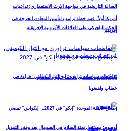
العدالة التاريخية في مواجهة الإرث الاستعماري: تداعيات
أمريكا أولاً.. فهم خطة ترامب لتأمين المعادن الحرجة في
الحكم البلجيكي على العلاقات الأوروبية الإفريقية
إفريقيا
تقاطعات سياسات تراوري مع التيار الكيميتي: قراءة في
خطاب واهيغويا
إطلاق العملة الموحدة “إيكو” في 2027.. “إيكواس” تمضي
أوصوم: مستقبل بعثة السلام في الصومال بعد وقف التمويل
قدمًا دون انتظار