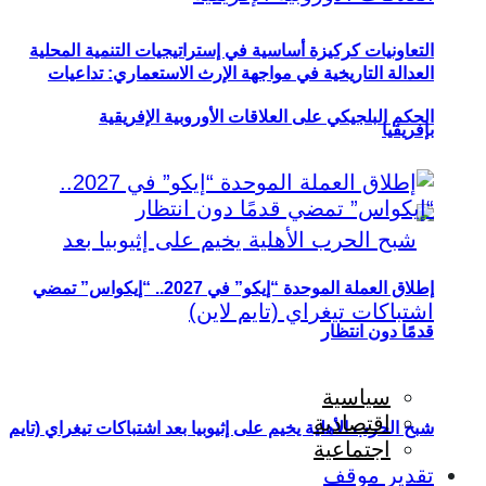
التعاونيات كركيزة أساسية في إستراتيجيات التنمية المحلية
العدالة التاريخية في مواجهة الإرث الاستعماري: تداعيات
الحكم البلجيكي على العلاقات الأوروبية الإفريقية
بإفريقيا
إطلاق العملة الموحدة “إيكو” في 2027.. “إيكواس” تمضي
قدمًا دون انتظار
سياسية
اقتصادية
شبح الحرب الأهلية يخيم على إثيوبيا بعد اشتباكات تيغراي (تايم
اجتماعية
تقدير موقف