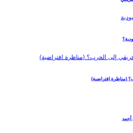
دية؟
رب؟ (مناظرة افتراضية)
 أحمد