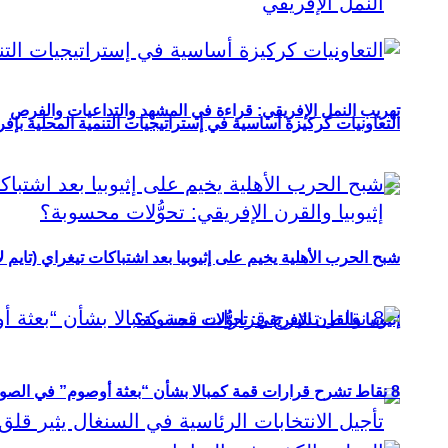
تهريب النمل الإفريقي: قراءة في المشهد والتداعيات والفرص
التعاونيات كركيزة أساسية في إستراتيجيات التنمية المحلية بإفري
شبح الحرب الأهلية يخيم على إثيوبيا بعد اشتباكات تيغراي (تايم ل
إثيوبيا والقرن الإفريقي: تحوُّلات محسوبة؟
8 نقاط تشرح قرارات قمة كمبالا بشأن “بعثة أوصوم” في الصومال؟