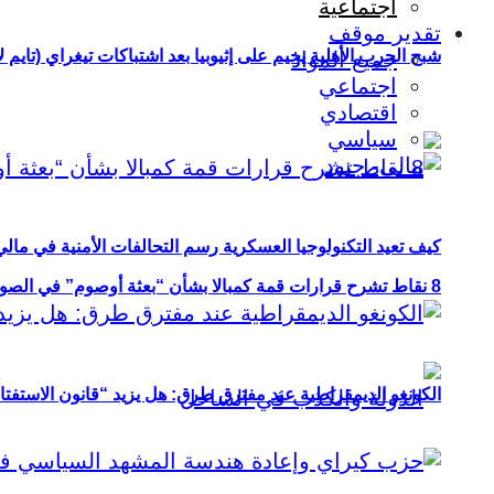
اجتماعية
تقدير موقف
شبح الحرب الأهلية يخيم على إثيوبيا بعد اشتباكات تيغراي (تايم ل
جميع المواد
اجتماعي
اقتصادي
سياسي
كيف تعيد التكنولوجيا العسكرية رسم التحالفات الأمنية في مال
8 نقاط تشرح قرارات قمة كمبالا بشأن “بعثة أوصوم” في الصومال؟
الكونغو الديمقراطية عند مفترق طرق: هل يزيد “قانون الاستفتاء” 