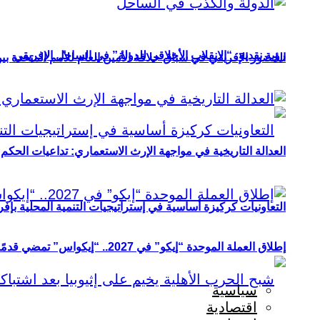
رؤية نقدية: “الانقلاب الأخلاقي للدولة” في الساحل الإفريقي
الحضور الإفريقي في سباق خلافة الأمين العام للأمم المتحدة ب
العدالة التاريخية في مواجهة الإرث الاستعماري: تداعيات الحكم ا
التعاونيات كركيزة أساسية في إستراتيجيات التنمية المحلية بإفري
إطلاق العملة الموحدة “إيكو” في 2027.. “إيكواس” تمضي قدمًا دون انتظار
سياسية
اقتصادية