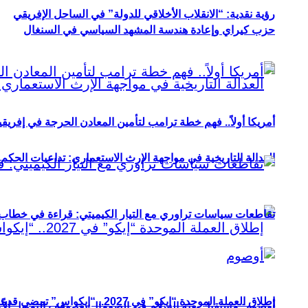
رؤية نقدية: “الانقلاب الأخلاقي للدولة” في الساحل الإفريقي
حزب كيراي وإعادة هندسة المشهد السياسي في السنغال
أمريكا أولاً.. فهم خطة ترامب لتأمين المعادن الحرجة في إفريقي
العدالة التاريخية في مواجهة الإرث الاستعماري: تداعيات الحكم ا
تقاطعات سياسات تراوري مع التيار الكيميتي: قراءة في خطاب و
إطلاق العملة الموحدة “إيكو” في 2027.. “إيكواس” تمضي قدمًا دون انتظار
أوصوم: مستقبل بعثة السلام في الصومال بعد وقف التمويل الأ