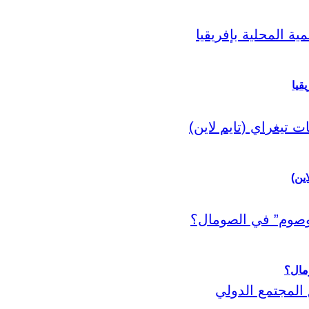
قيا
اين)