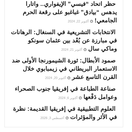
حظر اتحاد “فيسي” الإيفواري.. واتارا
يدهس “بيادق” غباغبو على رقعة الحرم
الجامعي!
أكتوبر 22, 2024
الانتخابات التشريعية في السنغال: الرهانات
في مبارزة عن بُعْد بين عثمان سونكو
وماكي سال
أكتوبر 21, 2024
صمود الأبطال: ثورة الشيمورنجا الأولى ضد
الاستعمار البريطاني في زيمبابوي خلال
القرن التاسع عشر
أكتوبر 20, 2024
صناعة الطباعة في إفريقيا جنوب الصحراء
وعوامل دَفْعها
أكتوبر 6, 2024
العلوم التطبيقية في إفريقيا القديمة: نظرة
في الأثر والمؤثرات
أغسطس 3, 2026