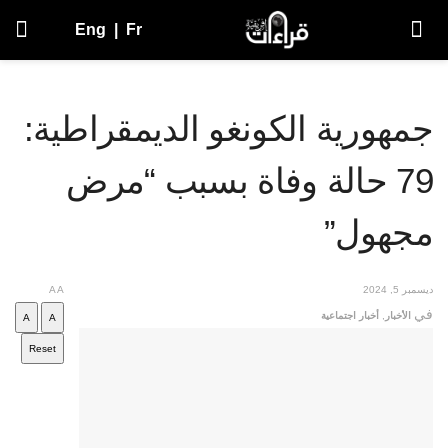
Eng
|
Fr
جمهورية الكونغو الديمقراطية:
79 حالة وفاة بسبب “مرض
مجهول”
ديسمبر 5, 2024
A
A
في
الأخبار
,
أخبار اجتماعية
A
A
Reset