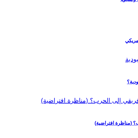
مريكي
دية؟
رب؟ (مناظرة افتراضية)