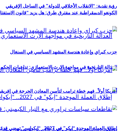
رؤية نقدية: “الانقلاب الأخلاقي للدولة” في الساحل الإفريقي
الكونغو الديمقراطية عند مفترق طرق: هل يزيد “قانون الاستفتاء” 
حزب كيراي وإعادة هندسة المشهد السياسي في السنغال
العدالة التاريخية في مواجهة الإرث الاستعماري: تداعيات الحكم ا
أمريكا أولاً.. فهم خطة ترامب لتأمين المعادن الحرجة في إفريقي
إطلاق العملة الموحدة “إيكو” في 2027.. “إيكواس” تمضي قدمًا دون انتظار
تقاطعات سياسات تراوري مع التيار الكيميتي: قراءة في خطاب و