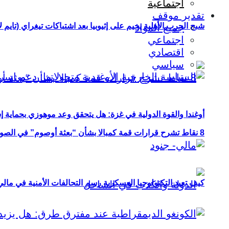
اجتماعية
تقدير موقف
شبح الحرب الأهلية يخيم على إثيوبيا بعد اشتباكات تيغراي (تايم ل
جميع المواد
اجتماعي
اقتصادي
سياسي
أوغندا والقوة الدولية في غزة: هل يتحقق وعد موهوزي بحماية إ
8 نقاط تشرح قرارات قمة كمبالا بشأن “بعثة أوصوم” في الصومال؟
كيف تعيد التكنولوجيا العسكرية رسم التحالفات الأمنية في مال