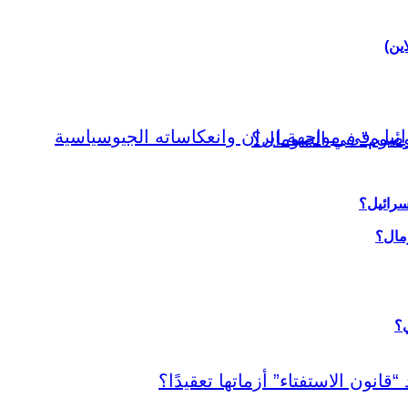
اين)
سرائيل؟
ي؟