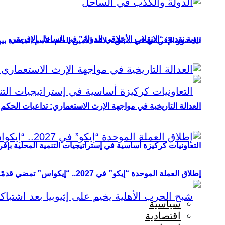
رؤية نقدية: “الانقلاب الأخلاقي للدولة” في الساحل الإفريقي
الحضور الإفريقي في سباق خلافة الأمين العام للأمم المتحدة ب
العدالة التاريخية في مواجهة الإرث الاستعماري: تداعيات الحكم ا
التعاونيات كركيزة أساسية في إستراتيجيات التنمية المحلية بإفري
إطلاق العملة الموحدة “إيكو” في 2027.. “إيكواس” تمضي قدمًا دون انتظار
سياسية
اقتصادية