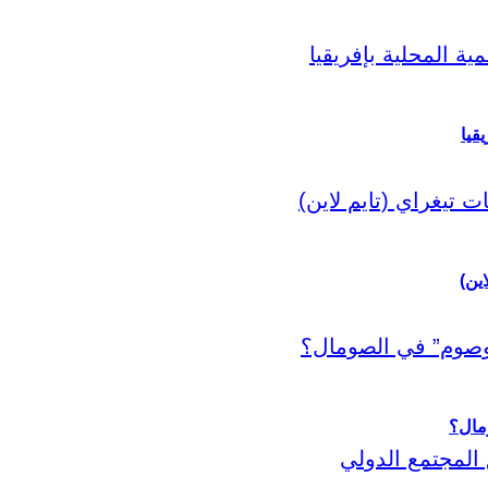
قيا
اين)