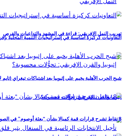
تهريب النمل الإفريقي: قراءة في المشهد والتداعيات والفرص
التعاونيات كركيزة أساسية في إستراتيجيات التنمية المحلية بإفري
شبح الحرب الأهلية يخيم على إثيوبيا بعد اشتباكات تيغراي (تايم ل
إثيوبيا والقرن الإفريقي: تحوُّلات محسوبة؟
8 نقاط تشرح قرارات قمة كمبالا بشأن “بعثة أوصوم” في الصومال؟