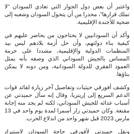
واعتبر أن بعض دول الجوار التي تعادي السودان “لا
تملك قرارها”، محذرا من أن يتحول السودان وشعبه إلى
ضحية للأجندة الإقليمية.
وأكد أن السودانيين لا يحتاجون من يحاضر عليهم في
كيفية بناء دولتهم، وأن حل أزمة بلادهم ليس بيد
المنظمات الدولية والإقليمية، مشددا على حرمة
المساس بالجيش السوداني الذي وصفه بأنه يمثل
العمود الفقري للدولة السودانية، ومن دونه لا يمكن
بناؤها.
وكشف أفورقي حيثيات وتفاصيل آخر زيارة لقائد قوات
الدعم السريع إلى إريتريا، وقال إنه سأل حميدتي عن
أسباب عدائه للجيش السوداني، لكنه لم يجد منه إجابة
مقنعة. وكان حميدتي زار أسمرا لمدة يوم واحد في 13
مارس 2023 قبل شهر واحد من اندلاع الحرب.
ونقل حميدتي لأفورقي حاجة السودان لاستيراد