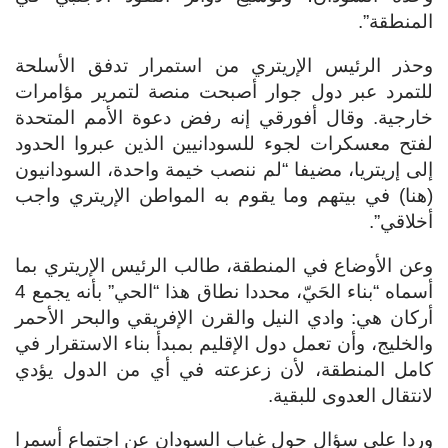
المنطقة”.
وحذر الرئيس الإريتري من استمرار تدفق الأسلحة
للتمرد عبر دول جوار أصبحت منصة لتمرير مؤامرات
خارجية. وقال أفورقي إنه رفض دعوة الأمم المتحدة
لفتح معسكرات لجوء للسودانيين الذين عبروا الحدود
إلى إريتريا، مضيفا “لم ننصب خيمة واحدة، السودانيون
(هنا) في بيتهم وما يقوم به المواطن الإريتري واجب
أخلاقي”.
وعن الأوضاع في المنطقة، طالب الرئيس الإريتري بما
أسماه “بناء الحَيّ، محددا نطاق هذا “الحي” بأنه يجمع 4
أركان هي: وادي النيل والقرن الإفريقي والبحر الأحمر
والخليج، وأن تعمل دول الإقليم بمبدأ بناء الاستقرار في
كامل المنطقة، لأن زعزعته في أي من الدول يؤدي
لانتقال العدوى للبقية.
وردا على سؤال حول غياب السودان عن اجتماع أسمرا