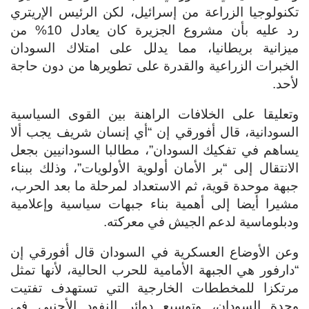
تكنولوجيا الزراعة من إسرائيل، لكن الرئيس الإريتري
رد عليه بأن مشروع الجزيرة كان يعادل 10% من
ميزانية بريطانيا، مما يدلل على امتلاك السودان
الخبرات الزراعية والقدرة على تطويرها من دون حاجة
لأحد.
وتعليقا على الخلافات الراهنة بين القوى السياسية
السودانية، قال أفورقي إن “أي إنسان شريف يجب ألا
يساهم في تفكيك السودان”، مطالبا السودانيين بجعل
الانتقال إلى “بر الأمان أولوية الأولويات”، وذلك ببناء
جبهة موحدة قوية، ثم الاستعداد لمرحلة ما بعد الحرب،
مشيرا أيضا إلى أهمية بناء جبهات سياسية وإعلامية
ودبلوماسية لدعم الجيش في معركته.
وعن الأوضاع العسكرية في السودان قال أفورقي إن
“دارفور هي الجبهة الأمامية للحرب الحالية، لأنها تمثل
مرتكزا للمخططات الخارجية التي تستهدف تفتيت
وحدة السودان، وتوسيع دوائر النفود الأجنبي في