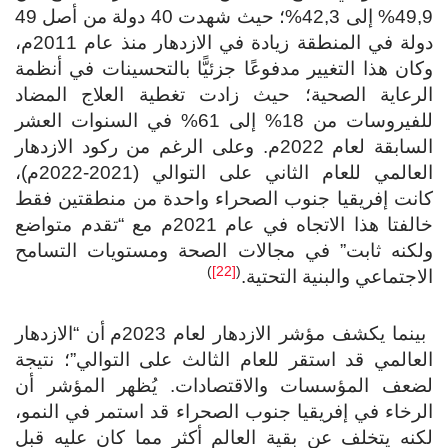
49,9% إلى 42,3%؛ حيث شهدت 40 دولة من أصل 49
دولة في المنطقة زيادة في الازدهار منذ عام 2011م،
ان هذا التغيير مدفوعًا جزئيًّا بالتحسينات في أنظمة
لرعاية الصحية؛ حيث زادت تغطية العلاج المضاد
للفيروسات من 18% إلى 61% في السنوات العشر
السابقة لعام 2022م. وعلى الرغم من ركود الازدهار
العالمي للعام الثاني على التوالي (2021-2022م)،
انت إفريقيا جنوب الصحراء واحدة من منطقتين فقط
خالفتا هذا الاتجاه في عام 2021م مع “تقدم متواضع
لكنه ثابت” في مجالات الصحة ومستويات التسامح
)
[22]
(
اجتماعي والبنية التحتية.
بينما يكشف مؤشر الازدهار لعام 2023م أن “الازدهار
عالمي قد استقر للعام الثالث على التوالي”؛ نتيجة
ضعف المؤسسات والاقتصادات. يُظهر المؤشر أن
رخاء في إفريقيا جنوب الصحراء قد استمر في النمو،
نه يتخلف عن بقية العالم أكثر مما كان عليه قبل