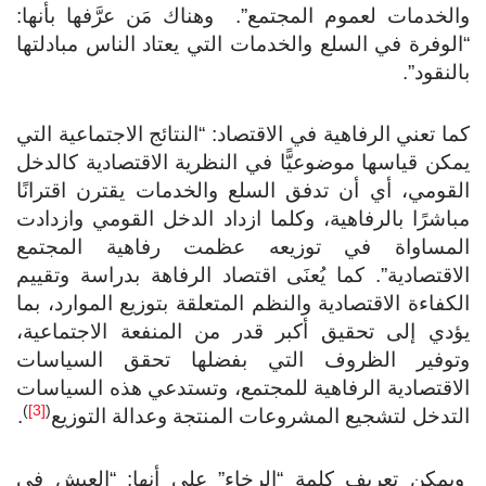
لخدمات لعموم المجتمع”. وهناك مَن عرَّفها بأنها:
لوفرة في السلع والخدمات التي يعتاد الناس مبادلتها
لنقود”.
ا تعني الرفاهية في الاقتصاد: “النتائج الاجتماعية التي
كن قياسها موضوعيًّا في النظرية الاقتصادية كالدخل
قومي، أي أن تدفق السلع والخدمات يقترن اقترانًا
اشرًا بالرفاهية، وكلما ازداد الدخل القومي وازدادت
لمساواة في توزيعه عظمت رفاهية المجتمع
اقتصادية”. كما يُعنَى اقتصاد الرفاهة بدراسة وتقييم
كفاءة الاقتصادية والنظم المتعلقة بتوزيع الموارد، بما
ؤدي إلى تحقيق أكبر قدر من المنفعة الاجتماعية،
توفير الظروف التي بفضلها تحقق السياسات
اقتصادية الرفاهية للمجتمع، وتستدعي هذه السياسات
)
[3]
(
تدخل لتشجيع المشروعات المنتجة وعدالة التوزيع
.
يمكن تعريف كلمة “الرخاء” على أنها: “العيش في