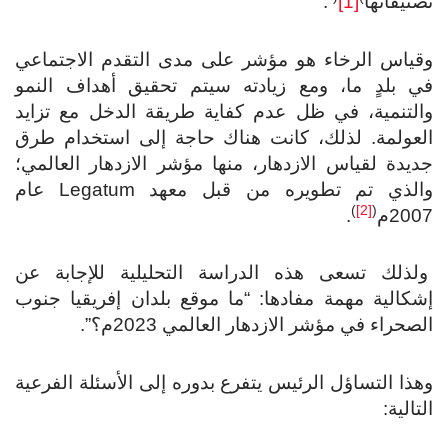
نيفاتها
[1]
.
قياس الرخاء هو مؤشر على مدى التقدم الاجتماعي
ي بلدٍ ما، ومع زيادته سيتم تحقيق أهداف النمو
التنمية، في ظل عدم كفاية طريقة الدخل مع تزايد
لعولمة. لذلك، كانت هناك حاجة إلى استخدام طرق
يدة لقياس الازدهار، منها مؤشر الازدهار العالمي؛
والذي تم تطويره من قبل معهد Legatum عام
)
[2]
(
20م
.
لذلك تسعى هذه الدراسة التحليلية للإجابة عن
كالية مهمة مفادها: “ما موقع بلدان إفريقيا جنوب
صحراء في مؤشر الازدهار العالمي 2023م؟”.
ذا التساؤل الرئيس يتفرع بدوره إلى الأسئلة الفرعية
تالية: