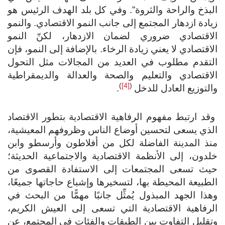
بذخ والراحة والثروة”. وفي كل بلد الهدف الرئيس هو
ادة ازدهار المجتمع إلى جانب النمو الاقتصادي. والنمو
لاقتصادي ضروري لضمان الازدهار، لكنّ النمو
اقتصادي لا يعني زيادة الرخاء. بالإضافة إلى النمو، فإن
لتقدم مطلوب في العديد من المجالات مثل التحول
اقتصادي والتعليم والصحة والعدالة والديمقراطية
)
[4]
(
لتوزيع العادل للدخل
.
د ارتبط مفهوم الرفاهية الاقتصادية بتطور الاقتصاد
لذي يسعى لتحسين أوضاع الناس وظروفهم المعيشية،
نذ المدينة الفاضلة لكل من أفلاطون وأرسطو وابن
دون، إلى الأنظمة الاقتصادية والاجتماعية الحديثة؛
يث تسعى المجتمعات إلى الاستفادة القصوى من
طبيعة المحيطة بها، لتسخيرها وإشباع حاجاتها جميعًا،
ذا الجهد المبذول يُمثِّل جانبًا مهمًّا من البحث في
رفاهية الاقتصادية التي تسعى إلى العيش الكريم،
قليل التفاوت بين الطبقات والفئات في المجتمع، عن