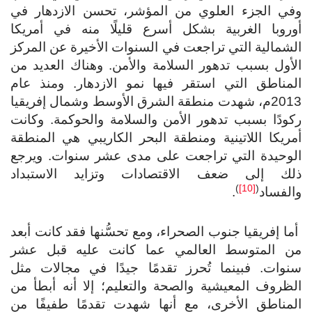
في الجزء العلوي من المؤشر، تحسن الازدهار في
وروبا الغربية بشكل أسرع قليلًا منه في أمريكا
شمالية التي تراجعت في السنوات الأخيرة عن المركز
أول بسبب تدهور السلامة والأمن. وهناك العديد من
لمناطق التي استقر فيها نمو الازدهار. ومنذ عام
2013م، شهدت منطقة الشرق الأوسط وشمال إفريقيا
ودًا بسبب تدهور الأمن والسلامة والحوكمة. وكانت
ريكا اللاتينية ومنطقة البحر الكاريبي هي المنطقة
لوحيدة التي تراجعت على مدى عشر سنوات. ويرجع
لك إلى ضعف الاقتصادات وتزايد الاستبداد
)
[10]
(
لفساد
.
ا إفريقيا جنوب الصحراء، ومع تحسُّنها فقد كانت أبعد
ن المتوسط العالمي عما كانت عليه قبل عشر
نوات. فبينما تُحرز تقدمًا جيدًا في مجالات مثل
ظروف المعيشية والصحة والتعليم؛ إلا أنه أبطأ من
لمناطق الأخرى، مع أنها شهدت تقدمًا طفيفًا من