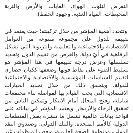
لتعرض لتلوث الهواء، الغابات والأرض والتربة
محيطات، المياه العذبة، وجهود الحفظ).
تحدد أهمية المؤشر من خلال تركيبته؛ حيث يعتمد في
قييمه للدول على مجموعة متنوعة من العوامل
اقتصادية والاجتماعية والتعليمية والتربوية التي تشكل
رفاهية في أيّ دولة. والغرض من تقييم الدول وتحديد
سلسلها وعرض درجة تقييمها في هذا المؤشر هو
سليط الضوء على نقاط قوتها وضعفها ككيان حضاري
قييم السياسات المؤسسية والاقتصادية والاجتماعية
لدولة، ويتحقق ذلك من خلال تحديد الخيارات
اقتصادية التي يجب القيام بها لمواصلة بناء مجتمعات
ملة، وفتح المجال أمام الابتكار وتمكين الناس من
قيق الرخاء والازدهار. ويعتمد المؤشر في بياناته على
واعد بيانات عالمية تشمل ما تنشره بعض المنظمات
دولية كالأمم المتحدة، والبنك الدولي، وصندوق النقد
دولي، ومنظمة الصحة العالمية، وبعض المنظمات غير