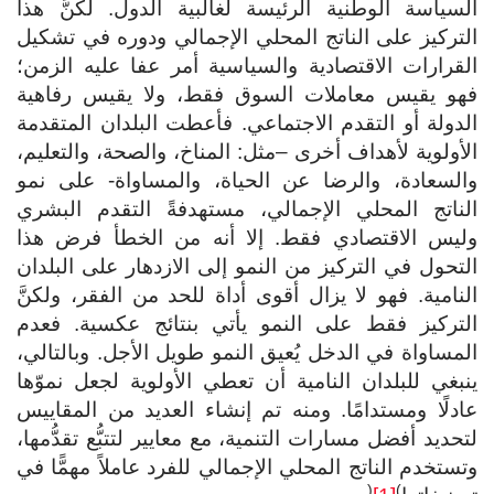
سياسة الوطنية الرئيسة لغالبية الدول. لكنَّ هذا
تركيز على الناتج المحلي الإجمالي ودوره في تشكيل
قرارات الاقتصادية والسياسية أمر عفا عليه الزمن؛
هو يقيس معاملات السوق فقط، ولا يقيس رفاهية
دولة أو التقدم الاجتماعي. فأعطت البلدان المتقدمة
أولوية لأهداف أخرى –مثل: المناخ، والصحة، والتعليم،
السعادة، والرضا عن الحياة، والمساواة- على نمو
لناتج المحلي الإجمالي، مستهدفةً التقدم البشري
ليس الاقتصادي فقط. إلا أنه من الخطأ فرض هذا
تحول في التركيز من النمو إلى الازدهار على البلدان
نامية. فهو لا يزال أقوى أداة للحد من الفقر، ولكنَّ
لتركيز فقط على النمو يأتي بنتائج عكسية. فعدم
مساواة في الدخل يُعيق النمو طويل الأجل. وبالتالي،
بغي للبلدان النامية أن تعطي الأولوية لجعل نموّها
دلًا ومستدامًا. ومنه تم إنشاء العديد من المقاييس
حديد أفضل مسارات التنمية، مع معايير لتتبُّع تقدُّمها،
ستخدم الناتج المحلي الإجمالي للفرد عاملاً مهمًّا في
(
)