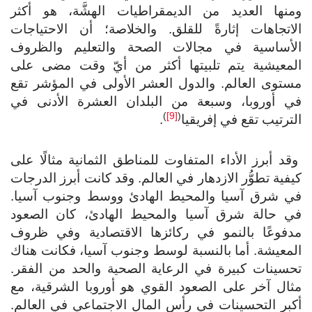
منها العديد من الديمقراطيات الهشَّة، هو أكثر
اتجاهات إثارةً للقلق. والخلاصة؛ أن الاحتياجات
لأساسية في مجالات الصحة والتعليم والظروف
لمعيشية يتم تلبيتها أكثر من أيّ وقت مضى على
توى العالم. والدول العشر الأولى في المؤشر تقع
ي أوروبا، وسبعة من البلدان العشرة الأدنى في
)
[9]
(
ترتيب تقع في إفريقيا
.
د أبرز الأداء المتفاوت للمناطق الثمانية مثالًا على
فية تطوُّر الازدهار في العالم. وقد كانت أبرز الدرجات
ي شرق آسيا والمحيط الهادئ ووسط وجنوب آسيا.
ي حالة شرق آسيا والمحيط الهادئ، كان الصعود
دفوعًا بالنمو في ركائزها الاقتصادية وفي ظروف
معيشة. أما بالنسبة لوسط وجنوب آسيا، فكانت هناك
سينات كبيرة في الرعاية الصحية والحد من الفقر.
ال آخر على الصعود القوي هو أوروبا الشرقية، مع
بر التحسينات في رأس المال الاجتماعي في العالم.