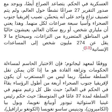
عسكرية في الحكم. يتصاعد الصراع أيضًا، ويوجد مع
صدور التقرير 27 صراعًا نشطًا حول العالم، ولم يتم
نيف نزاع واحد على أنه يتحسَّن. نصيب إفريقيا جنوب
لصحراء وآسيا سبعة صراعات لكل منهما. وهذا يعني
 ملياري شخص، أو ربع سكان العالم، يعيشون حاليًا
ي المناطق المتضررة من النزاعات، وسيحتاج ما لا
يقل عن 274 مليون شخص إلى المساعدات
)
[13]
(
إنسانية
.
فقًا لمعهد ليجاتوم؛ فإن الاختبار الحاسم لمساءلة
لحكومات ونزاهة القادة هو ما إذا كان يمكن نقل
لسلطة سلميًّا. ربما ليس من المستغرب أن يكون
فريقيا جنوب الصحراء أربعة من أطول الرؤساء بقاءً
ي الحكم في العالم؛ حيث ظل كل زعيم منهم في
السلطة لمدة 37 عامًا في المتوسط؛ حيث حكم رئيس
نيا الاستوائية تيودور أوبيانغ نغويما، وبول بيا
لكاميرون)، ودينيس ساسو نغويسا (الكونغو برازافيل)،