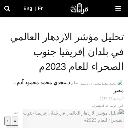
Eng
|
Fr
حليل مؤشر الازدهار العالمي
ي بلدان إفريقيا جنوب
لصحراء للعام 2023م
د.مجدي محمد محمود آدم ـ
بقلم
صر
س 12, 2023
ي
إفريقيا في المؤشرات
A
A
A
A