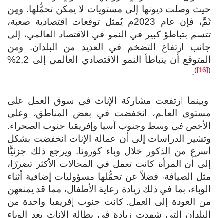
ث وصلت ديونها إلى مستويات لا يمكن تحمُّلها. ومِن
ثَمَّ، فإن عام 2023م يُمثل توقعات اقتصادية صعبة،
سم بتباطؤ كبير في النمو في الاقتصاد العالمي، إلى
انب ارتفاع التضخم في العديد من البلدان. ومن
متوقع أن يتباطأ النمو الاقتصادي العالمي إلى 2,2%
)
.
بينما ارتفعت مشاركة الإناث في سوق العمل على
ستوى العالم، انخفضت في بعض المناطق، وعلى
لأخص في وسط وجنوب آسيا وإفريقيا جنوب الصحراء.
تشير الدراسات إلى أن عمالة الإناث انخفضت بشكل
رع من الذكور خلال وباء كورونا. ويرجع ذلك جزئيًّا
ى أن المرأة كانت تعمل في المجالات الأكثر تضررًا،
ل الضيافة، فضلاً عن تحمُّلها مسؤوليات إضافية أثناء
وباء، بما في ذلك زيادة رعاية الأطفال، مما قد يمنعهن
 العودة إلى العمل. كانت جنوب إفريقيا واحدة من
بلدان التي شهدت زيادة في بطالة الإناث بعد الوباء