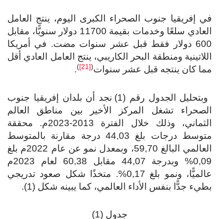
 إفريقيا جنوب الصحراء الكبرى اليوم، ينتج العامل
العادي سلعًا وخدمات بقيمة 11700 دولار سنويًّا، مقابل
600 دولار فقط قبل عشر سنوات مضت. في أمريكا
لاتينية ومنطقة البحر الكاريبي، ينتج العامل العادي أقل
)
[21]
(
ا كان ينتجه قبل عشر سنوات
.
وبتحليل الجدول رقم (1) نجد أن بلدان إفريقيا جنوب
لصحراء تشغل المركز الأخير بين مناطق العالم
الثماني، وذلك خلال الفترة 2013-2023م. محققة
متوسط درجات بلغ 44,03 درجة مقارنة بالمتوسط
العالمي البالغ 59,70، وبمعدل نمو عن عام 2022م بلغ
0,09% وبدرجة 44,07 مقابل 60,38 لعام 2023م
عالميًّا، ونمو بلغ 0,17%. متخذًا شكل صعود تدريجي
يء جدًّا بنفس الأداء العالمي، كما يبينه شكل (1).
جدول (1)