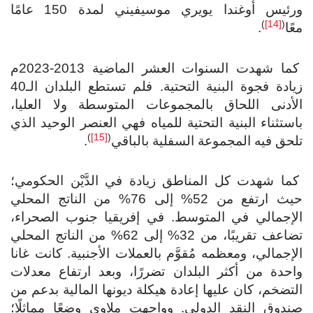
ورئيس أوغندا يويري موسيفيني لمدة 150 عامًا
)
[14]
(
ًا
.
كما شهدت السنوات العشر الماضية 2013-2023م
زيادة فجوة البنية التحتية. فلم تستطع البلدان الـ40
لأدنى اللحاق بالمجموعات المتوسطة ولا العليا،
ستثناء البنية التحتية للمياه فهي العنصر الوحيد الذي
)
[15]
(
حق فيه المجموعة السفلية بالباقي
.
ما شهدت كل المناطق زيادة في الدَّيْن الحكومي؛
حيث ارتفع من 52% إلى 76% من الناتج المحلي
لإجمالي في المتوسط. في إفريقيا جنوب الصحراء،
تضاعف تقريبًا، من 32% إلى 62% من الناتج المحلي
إجمالي، ومعظمه مُقوَّم بالعملات الأجنبية. كانت غانا
حدة من أكثر البلدان تضررًا، وبعد ارتفاع معدلات
تضخم، كان عليها إعادة هيكلة ديونها المالية بدعم من
دوق النقد الدولي. وواجهت ملاوي وضعًا مماثلًا؛