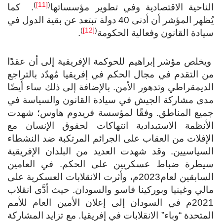
)
[11]
(
ناحية الاقتصادية وفي تطوير مؤسساتها
. كما
يُظهر المؤشر أن أدنى 40 دولة تبتعد عن بقية الدول في
)
[12]
(
ادة القانون وفعالية الحكومة
.
خلص مؤشر إبراهيم للحوكمة الإفريقية إلى أن عقدًا
 التقدم في مجال الحكم في إفريقيا مُهدّد بالتراجع
ديمقراطي وتدهور الأمن. بالإضافة إلى ذلك ساء أيضًا
دى مشاركة الجيش في سيادة القانون والسياسة في
ميع المناطق. وفقًا لمؤسسة فريدوم هاوس؛ شهدت
لأنظمة الاستبدادية انتهاكات لحقوق الإنسان مع
إفلات من العقاب على الجرائم المرتكبة ضد النشطاء
سياسيين. وقد شهدت العديد من البلدان الإفريقية
يطرة ضباط عسكريين على الحكم. في العامين
السابقين لعام2023م، وأثرت الانقلابات العسكرية على
لي وغينيا وبوركينا فاسو والسودان. حيث أدَّى انقلاب
2021م في السودان إلى إعلان الأمين العام للأمم
متحدة “وباء” الانقلابات في إفريقيا. مع تزايد المشاركة