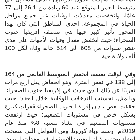
متوسط العمر المتوقع عند 60 زيادة من 76,1 إلى 77
امًا، وانخفضت معدلات الوفيات عبر جميع مراحل
لحياة في المجموعة. إحدى المناطق التي كان لهذا
لمحور تأثير كبير فيها هي منطقة إفريقيا جنوب
لصحراء؛ حيث انخفض معدل وفيات الأمهات على مدى
عشر سنوات من 608 إلى 514 حالة وفاة لكل 100
ف ولادة حية.
وفي الوقت نفسه، انخفض المتوسط العالمي من 164
إلى 138 في نفس الفترة، وهو انخفاض يقل أربع مرات
ريبًا عن ذلك الذي حدث في إفريقيا جنوب الصحراء.
المثل، تحسنت التدخلات الوقائية خلال العقد؛ حيث
قت بعض بلدان إفريقيا جنوب الصحراء قفزات كبيرة
شكل خاص في مستويات التطعيم؛ حيث ارتفعت
مستويات التطعيم في تشاد بنسبة 8% منذ عام
2019م، وسط وباء كورونا. ومن العوامل التي سمحت
شاد بتحقيق ذلك التغيير؛ الاستثمار في معدات التبريد،