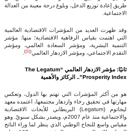
يق إعادة توزيع الدخل، وبلوغ درجة معينة من العدالة
اجتماعية.
د ظهرت العديد من المؤشرات الاقتصادية العالمية
تي اهتمت بقياس الرفاهية الاقتصادية؛ منها: مؤشر
لتنمية البشرية، ومؤشر السعادة العالمي، ومؤشر
)
[5]
(
تقدم الاجتماعي، ومؤشر الازدهار العالمي
.
نيًا: مؤشر الازدهار العالمي
“The Legatum
Prosperity Inde
.. الركائز والأهمية
و من أكثر المؤشرات التي تهتم بها الدول، وتعكس
ارتها في تحقيق رخاء وازدهار مجتمعها، اعتمده معهد
ليجاتوم (Legatum) البريطاني للأبحاث الاقتصادية
والاجتماعية منذ عام 2007م، ويصدر بشكل سنويّ. وهو
ياس واسع للنجاح الوطني الذي ينظر لما وراء الناتج