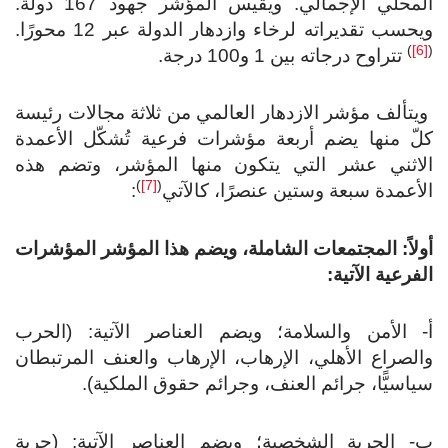
المحلي الإجمالي. ويقيس المؤشر جهود 167 دولة.
حسب تقديراته لرخاء وازدهار الدولة عبر 12 محورًا.
)
تتراوح درجاته بين 1 و100 درجة.
تألف مؤشر الازدهار العالمي من ثلاثة مجالات رئيسة
لّ منها يضم أربعة مؤشرات فرعية تُشكّل الأعمدة
لاثني عشر التي يتكون منها المؤشر، وتضم هذه
)
[7]
(
أعمدة سبعة وستين عنصرًا، كالآتي
:
لاً: المجتمعات الشاملة، ويضم هذا المؤشر المؤشرات
فرعية الآتية:
- الأمن والسلامة؛ ويضم العناصر الآتية: (الحرب
لصراع الأهلي، الإرهاب، الإرهاب والعنف المرتبطان
اسيًّا، جرائم العنف، وجرائم حقوق الملكية).
‌- الحرية الشخصية؛ ويضم العناصر الآتية: (حرية