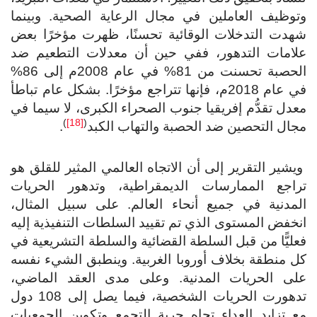
توظيف العاملين في مجال الرعاية الصحية. وبينما
هدت التدخلات الوقائية تحسنًا، ظهرت مؤخرًا بعض
لامات التدهور، ففي حين أن معدلات التطعيم ضد
الحصبة تحسنت من 81% في عام 2008م إلى 86%
في عام 2018م، فإنها تتراجع مؤخرًا. بشكل عام تباطأ
دل تقدُّم إفريقيا جنوب الصحراء الكبرى، لا سيما في
)
[18]
(
ال التحصين ضد الحصبة والتهاب الكبد
.
شير التقرير إلى أن الاتجاه العالمي المثير للقلق هو
راجع الممارسات الديمقراطية، وتدهور الحريات
لمدنية في جميع أنحاء العالم. على سبيل المثال،
خفض المستوى الذي تم تقييد السلطات التنفيذية إليه
ليًّا من قبل السلطة القضائية والسلطة التشريعية في
 منطقة بخلاف أوروبا الغربية. وينطبق الشيء نفسه
لى الحريات المدنية. وعلى مدى العقد الماضي،
تدهورت الحريات الشخصية، فيما يصل إلى 108 دول
 تزايد العداء تجاه حرية التجمع وتكوين الجمعيات