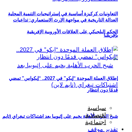
التعاونيات كركيزة أساسية في إستراتيجيات التنمية المحلية
العدالة التاريخية في مواجهة الإرث الاستعماري: تداعيات
الحكم البلجيكي على العلاقات الأوروبية الإفريقية
بإفريقيا
إطلاق العملة الموحدة “إيكو” في 2027.. “إيكواس” تمضي
قدمًا دون انتظار
سياسية
اقتصادية
شبح الحرب الأهلية يخيم على إثيوبيا بعد اشتباكات تيغراي (تايم
اجتماعية
تقدير موقف