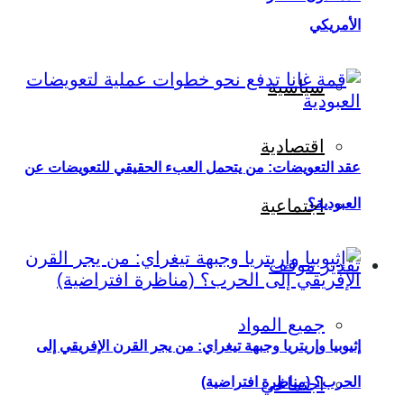
الأمريكي
سياسية
اقتصادية
عقد التعويضات: من يتحمل العبء الحقيقي للتعويضات عن
العبودية؟
اجتماعية
تقدير موقف
جميع المواد
إثيوبيا وإريتريا وجبهة تيغراي: من يجر القرن الإفريقي إلى
اجتماعي
الحرب؟ (مناظرة افتراضية)