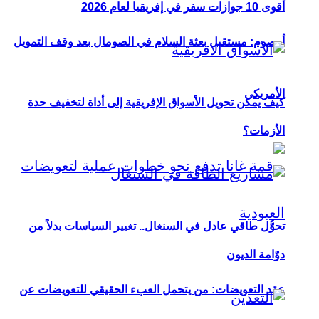
أقوى 10 جوازات سفر في إفريقيا لعام 2026
أوصوم: مستقبل بعثة السلام في الصومال بعد وقف التمويل
الأمريكي
كيف يمكن تحويل الأسواق الإفريقية إلى أداة لتخفيف حدة
الأزمات؟
تحوُّل طاقي عادل في السنغال.. تغيير السياسات بدلاً من
دوّامة الديون
عقد التعويضات: من يتحمل العبء الحقيقي للتعويضات عن