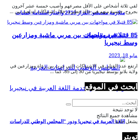
لقي ثلاثة أشخاص على الأقل مصرعهم وأصيب خمسة عشر آخرون
بجروح، خمسة منهم في حالة خطيرة، خلال اشتباكات اندلعت بين ...
متلازمة مقديشو: القرار 2719 واختبار استدامة عمليات
85 قتيلا في مواجهات بين مربي ماشية ومزارعين
السلام في الصومال
وسط نيجيريا
مايو 18, 2023
ارتفع عدد القتلى في الاشتباكات التي جرت بين رعاة ومزارعين في
ولاية بلاتو بوسط نيجيريا من 30 إلى 85، كما ...
ابحث في الموقع
لا توجد نتيجة
مشاهدة جميع النتائج
يشغل حاليا
اللغة العربية في نيجيريا ودور “المجلس الوطني للدراسات
تويتر