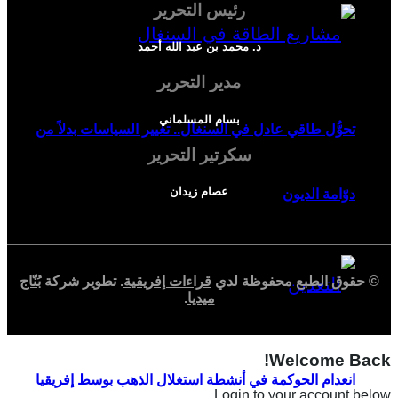
رئيس التحرير
د. محمد بن عبد الله أحمد
مدير التحرير
بسام المسلماني
تحوُّل طاقي عادل في السنغال.. تغيير السياسات بدلاً من
سكرتير التحرير
عصام زيدان
دوّامة الديون
© حقوق الطبع محفوظة لدي
قراءات إفريقية
. تطوير شركة
بُنّاج
ميديا
.
Welcome Back!
انعدام الحوكمة في أنشطة استغلال الذهب بوسط إفريقيا
Login to your account below