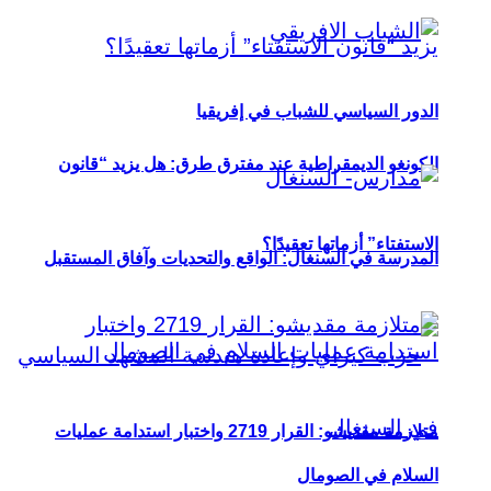
الدور السياسي للشباب في إفريقيا
الكونغو الديمقراطية عند مفترق طرق: هل يزيد “قانون
الاستفتاء” أزماتها تعقيدًا؟
المدرسة في السنغال: الواقع والتحديات وآفاق المستقبل
متلازمة مقديشو: القرار 2719 واختبار استدامة عمليات
السلام في الصومال