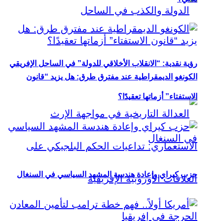
رؤية نقدية: “الانقلاب الأخلاقي للدولة” في الساحل الإفريقي
الكونغو الديمقراطية عند مفترق طرق: هل يزيد “قانون
الاستفتاء” أزماتها تعقيدًا؟
حزب كيراي وإعادة هندسة المشهد السياسي في السنغال