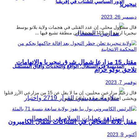
الدور السياسي للشباب في إفريقيا
نيجيريا
ديسمبر 26, 2023
قال مسؤول محلي، إن عدد القتلى في هجمات ولاية بلاتو بوسط
نيجيريا ارتفع إلى 113 شخصا، في منطقة تشيع فيها ...
مقتل 15 مزارعا شمال شرق نيجيريا والاتهامات
المدرسة في السنغال: الواقع والتحديات وآفاق المستقبل
تلاحق بوكو حرام
نوفمبر 7, 2023
قال زعيم مزارعين محليين، إن ما لا يقل عن 15 من مزارعي الأرز قتلوا
ويخشى اختطاف آخرين في ولاية بورنو ...
مقتل ثلاثة أشخاص في اشتباكات شمال الكاميرون
أكتوبر 9, 2023