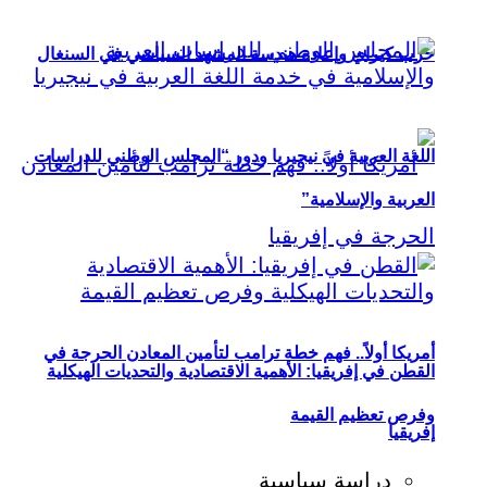
حزب كيراي وإعادة هندسة المشهد السياسي في السنغال
اللغة العربية في نيجيريا ودور “المجلس الوطني للدراسات
العربية والإسلامية”
أمريكا أولاً.. فهم خطة ترامب لتأمين المعادن الحرجة في
القطن في إفريقيا: الأهمية الاقتصادية والتحديات الهيكلية
وفرص تعظيم القيمة
إفريقيا
دراسة سياسية