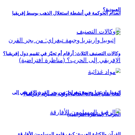
العبودية؟
انعدام الحوكمة في أنشطة استغلال الذهب بوسط إفريقيا
وكالات التصنيف الثلاث: أرقام أم تحيّز في تقييم دول إفريقيا؟
إثيوبيا وإريتريا وجبهة تيغراي: من يجر القرن الإفريقي إلى
لماذا تمثل السيادة الغذائية أولوية مصيرية لإفريقيا؟
الحرب؟ (مناظرة افتراضية)
القرآن والكتابة العربية: كيف قاوم المسلمون الأفارقة