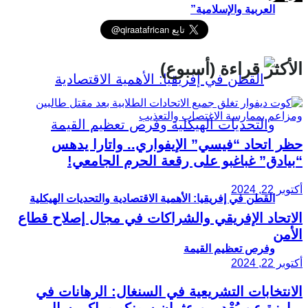
العربية والإسلامية”
الأكثر قراءة (أسبوع)
حظر اتحاد “فيسي” الإيفواري.. واتارا يدهس
“بيادق” غباغبو على رقعة الحرم الجامعي!
أكتوبر 22, 2024
القطن في إفريقيا: الأهمية الاقتصادية والتحديات الهيكلية
الاتحاد الإفريقي والشراكات في مجال إصلاح قطاع
الأمن
وفرص تعظيم القيمة
أكتوبر 22, 2024
الانتخابات التشريعية في السنغال: الرهانات في
مبارزة عن بُعْد بين عثمان سونكو وماكي سال