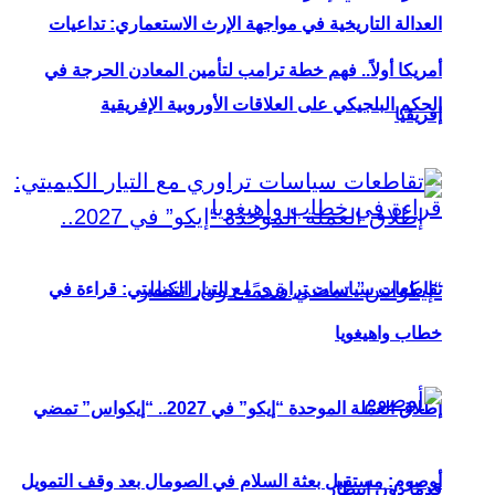
العدالة التاريخية في مواجهة الإرث الاستعماري: تداعيات
أمريكا أولاً.. فهم خطة ترامب لتأمين المعادن الحرجة في
الحكم البلجيكي على العلاقات الأوروبية الإفريقية
إفريقيا
تقاطعات سياسات تراوري مع التيار الكيميتي: قراءة في
خطاب واهيغويا
إطلاق العملة الموحدة “إيكو” في 2027.. “إيكواس” تمضي
أوصوم: مستقبل بعثة السلام في الصومال بعد وقف التمويل
قدمًا دون انتظار