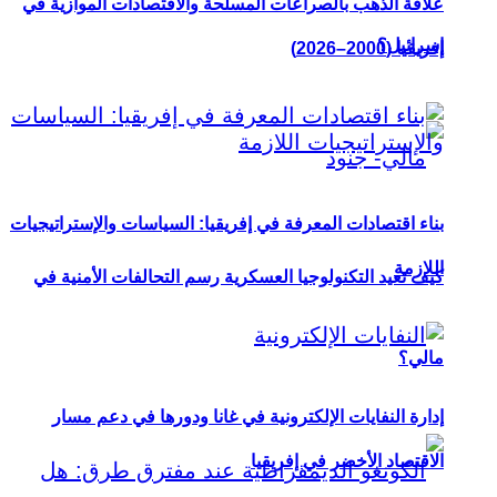
علاقة الذهب بالصراعات المسلحة والاقتصادات الموازية في
إسرائيل؟
إفريقيا (2000–2026)
بناء اقتصادات المعرفة في إفريقيا: السياسات والإستراتيجيات
اللازمة
كيف تعيد التكنولوجيا العسكرية رسم التحالفات الأمنية في
مالي؟
إدارة النفايات الإلكترونية في غانا ودورها في دعم مسار
الاقتصاد الأخضر في إفريقيا