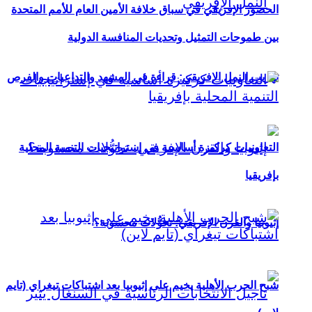
الحضور الإفريقي في سباق خلافة الأمين العام للأمم المتحدة
بين طموحات التمثيل وتحديات المنافسة الدولية
تهريب النمل الإفريقي: قراءة في المشهد والتداعيات والفرص
التعاونيات كركيزة أساسية في إستراتيجيات التنمية المحلية
بإفريقيا
إثيوبيا والقرن الإفريقي: تحوُّلات محسوبة؟
شبح الحرب الأهلية يخيم على إثيوبيا بعد اشتباكات تيغراي (تايم