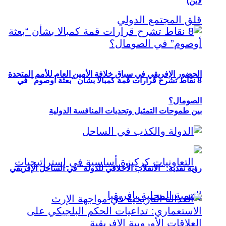
لاين)
الحضور الإفريقي في سباق خلافة الأمين العام للأمم المتحدة
8 نقاط تشرح قرارات قمة كمبالا بشأن “بعثة أوصوم” في
الصومال؟
بين طموحات التمثيل وتحديات المنافسة الدولية
رؤية نقدية: “الانقلاب الأخلاقي للدولة” في الساحل الإفريقي