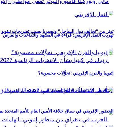
توتر بين “تحالف دول الساحل” ونيجيريا بسبب تصريحات تينوبو
تهريب النمل الإفريقي: قراءة في المشهد والتداعيات والفرص
إثيوبيا والقرن الإفريقي: تحوُّلات محسوبة؟
ارتباك في كينيا بشأن الانتخابات الرئاسية 2027.. ما القصة؟
الحضور الإفريقي في سباق خلافة الأمين العام للأمم المتحدة ب