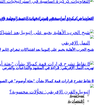
التعاونيات كركيزة أساسية في إستراتيجيات التنمية المحلية بإفري
الحرب في تيغراي من منظور إثيوبي: اتهامات لمصر وتهديد لإريت
شبح الحرب الأهلية يخيم على إثيوبيا بعد اشتباكات تيغراي (تايم ل
تهريب النمل الإفريقي: قراءة في المشهد والتداعيات والفرص
8 نقاط تشرح قرارات قمة كمبالا بشأن “بعثة أوصوم” في الصومال؟
سياسية
اقتصادية