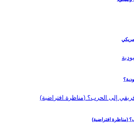
مريكي
دية؟
رب؟ (مناظرة افتراضية)