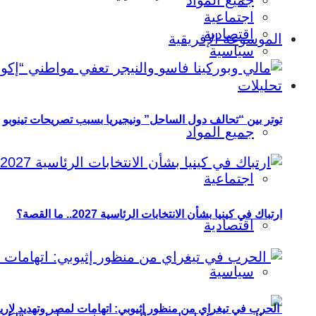
جميع المواد
اجتماعية
اقتصادية
الموسوعة الإفريقية
سياسية
تحليلات
توتر بين “تحالف دول الساحل” ونيجيريا بسبب تصريحات تينوبو
جميع المواد
اجتماعية
ارتباك في كينيا بشأن الانتخابات الرئاسية 2027.. ما القصة؟
اقتصادية
سياسية
الحرب في تيغراي من منظور إثيوبي: اتهامات لمصر وتهديد لإريت