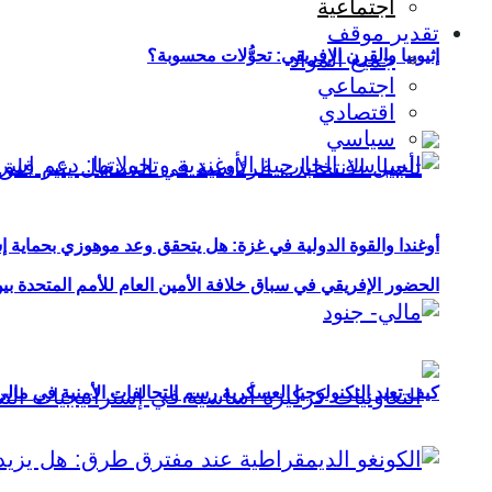
اجتماعية
تقدير موقف
إثيوبيا والقرن الإفريقي: تحوُّلات محسوبة؟
جميع المواد
اجتماعي
اقتصادي
سياسي
أوغندا والقوة الدولية في غزة: هل يتحقق وعد موهوزي بحماية إ
الحضور الإفريقي في سباق خلافة الأمين العام للأمم المتحدة ب
كيف تعيد التكنولوجيا العسكرية رسم التحالفات الأمنية في مال