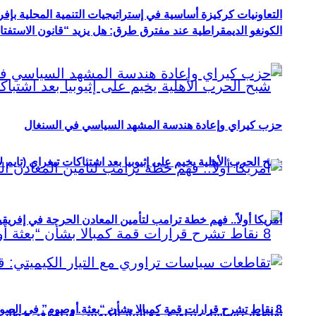
التعاونيات كركيزة أساسية في إستراتيجيات التنمية المحلية بإفري
الكونغو الديمقراطية عند مفترق طرق: هل يزيد “قانون الاستفتاء” 
حزب كيراي وإعادة هندسة المشهد السياسي في السنغال
شبح الحرب الأهلية يخيم على إثيوبيا بعد اشتباكات تيغراي (تايم ل
أمريكا أولاً.. فهم خطة ترامب لتأمين المعادن الحرجة في إفريقي
8 نقاط تشرح قرارات قمة كمبالا بشأن “بعثة أوصوم” في الصومال؟
تقاطعات سياسات تراوري مع التيار الكيميتي: قراءة في خطاب و