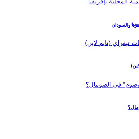
قيا
ريا والسودان
اين)