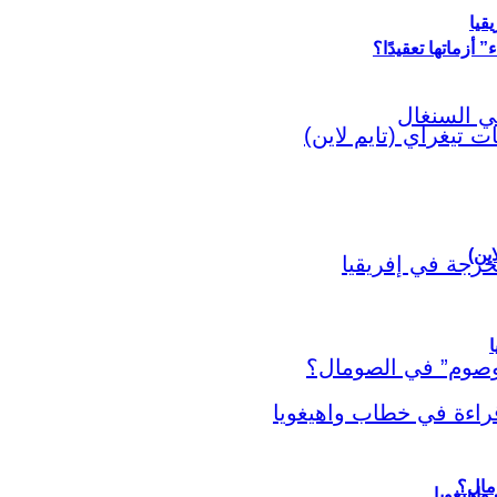
قيا
أزماتها تعقيدًا؟
اين)
ا
اهيغويا