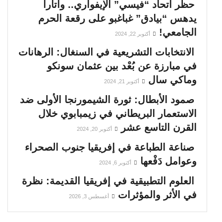
حظر اتحاد “فيسي” الإيفواري.. واتارا
يدهس “بيادق” غباغبو على رقعة الحرم
الجامعي!
أكتوبر 22, 2024
الانتخابات التشريعية في السنغال: الرهانات
في مبارزة عن بُعْد بين عثمان سونكو
وماكي سال
أكتوبر 21, 2024
صمود الأبطال: ثورة الشيمورنجا الأولى ضد
الاستعمار البريطاني في زيمبابوي خلال
القرن التاسع عشر
أكتوبر 20, 2024
صناعة الطباعة في إفريقيا جنوب الصحراء
وعوامل دَفْعها
أكتوبر 6, 2024
العلوم التطبيقية في إفريقيا القديمة: نظرة
في الأثر والمؤثرات
أغسطس 3, 2026