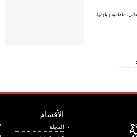
الي، ماهامودو باوميا،
الأقسام
المجلة