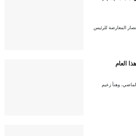
1 شخص - معظمهم من أنصار المعارضة للرئيس
ذا العام
لماضي، وهنأ زعيم