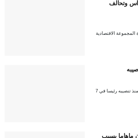
واس وتحالف
ة المجموعة الاقتصادية
صيبه
أجرى الرئيس الغاني جون ماهاما زيارة لغامبيا والسنغال، هي الأولى له منذ تنصيبه رئيسا في 7
ن ماهاما بسبب