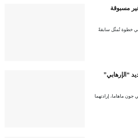
غير مسبوقة
 خطوة تُمثّل سابقةً
يد “الإرهابي”
ي جون ماهاما، إرادتهما