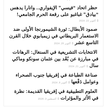
حظر اتحاد “فيسي” الإيفواري.. واتارا يدهس
“بيادق” غباغبو على رقعة الحرم الجامعي!
أكتوبر 22, 2024
صمود الأبطال: ثورة الشيمورنجا الأولى ضد
الاستعمار البريطاني في زيمبابوي خلال القرن
التاسع عشر
أكتوبر 20, 2024
الانتخابات التشريعية في السنغال: الرهانات
في مبارزة عن بُعْد بين عثمان سونكو وماكي
سال
أكتوبر 21, 2024
صناعة الطباعة في إفريقيا جنوب الصحراء
وعوامل دَفْعها
أكتوبر 6, 2024
العلوم التطبيقية في إفريقيا القديمة: نظرة
في الأثر والمؤثرات
أغسطس 3, 2026