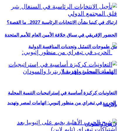
ارتباك في كينيا بشأن الانتخابات الرئاسية 2027.. ما القصة؟
الحضور الإفريقي في سباق خلافة الأمين العام للأمم المتحدة
بين طموحات التمثيل وتحديات المنافسة الدولية
التعاونيات كركيزة أساسية في إستراتيجيات التنمية المحلية
الحرب في تيغراي من منظور إثيوبي: اتهامات لمصر وتهديد
بإفريقيا
لإريتريا والسودان