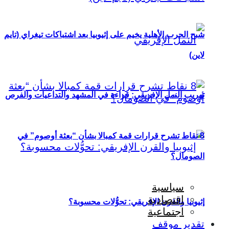
شبح الحرب الأهلية يخيم على إثيوبيا بعد اشتباكات تيغراي (تايم
لاين)
تهريب النمل الإفريقي: قراءة في المشهد والتداعيات والفرص
8 نقاط تشرح قرارات قمة كمبالا بشأن “بعثة أوصوم” في
الصومال؟
سياسية
اقتصادية
إثيوبيا والقرن الإفريقي: تحوُّلات محسوبة؟
اجتماعية
تقدير موقف