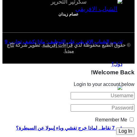
سكرتير التحرير
عصام زيدان
تدريب الشباب الإفريقي على التوظيف: ماذا تكشف تجارب 9
© حقوق الطبع محفوظة لدي
قراءات إفريقية
. تطوير شركة
بُنّاج
ميديا
.
دول؟
Welcome Back!
Login to your account below
Remember Me
في 7 نقاط.. لماذا خرج تفشي وباء إيبولا عن السيطرة؟