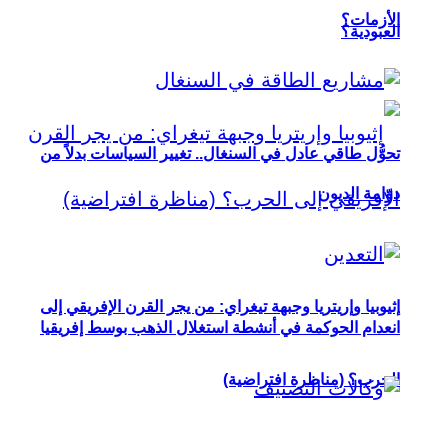
الأزمات؟
العبودية؟
تحوُّل طاقي عادل في السنغال.. تغيير السياسات بدلاً من
دوّامة الديون
إثيوبيا وإريتريا وجبهة تيغراي: من يجر القرن الإفريقي إلى
انعدام الحوكمة في أنشطة استغلال الذهب بوسط إفريقيا
الحرب؟ (مناظرة افتراضية)