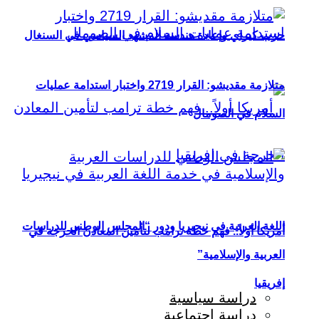
حزب كيراي وإعادة هندسة المشهد السياسي في السنغال
متلازمة مقديشو: القرار 2719 واختبار استدامة عمليات
السلام في الصومال
اللغة العربية في نيجيريا ودور “المجلس الوطني للدراسات
أمريكا أولاً.. فهم خطة ترامب لتأمين المعادن الحرجة في
العربية والإسلامية”
إفريقيا
دراسة سياسية
دراسة اجتماعية