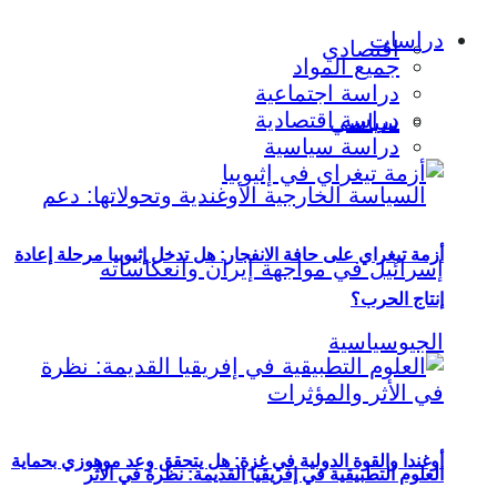
دراسات
اقتصادي
جميع المواد
دراسة اجتماعية
دراسة اقتصادية
سياسي
دراسة سياسية
أزمة تيغراي على حافة الانفجار: هل تدخل إثيوبيا مرحلة إعادة
إنتاج الحرب؟
أوغندا والقوة الدولية في غزة: هل يتحقق وعد موهوزي بحماية
العلوم التطبيقية في إفريقيا القديمة: نظرة في الأثر