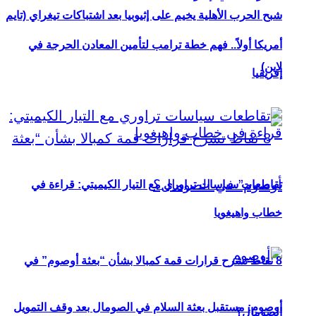
شبح الحرب الأهلية يخيم على إثيوبيا بعد اشتباكات تيغراي (تايم
أمريكا أولاً.. فهم خطة ترامب لتأمين المعادن الحرجة في
لاين)
إفريقيا
تقاطعات سياسات تراوري مع التيار الكيميتي: قراءة في
خطاب واهيغويا
8 نقاط تشرح قرارات قمة كمبالا بشأن “بعثة أوصوم” في
أوصوم: مستقبل بعثة السلام في الصومال بعد وقف التمويل
الصومال؟