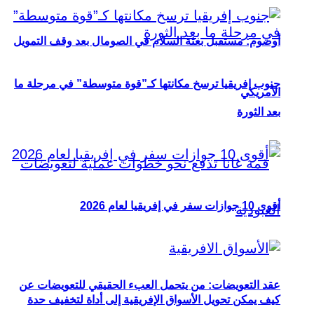
أوصوم: مستقبل بعثة السلام في الصومال بعد وقف التمويل
جنوب إفريقيا ترسخ مكانتها كـ”قوة متوسطة” في مرحلة ما
الأمريكي
بعد الثورة
أقوى 10 جوازات سفر في إفريقيا لعام 2026
عقد التعويضات: من يتحمل العبء الحقيقي للتعويضات عن
كيف يمكن تحويل الأسواق الإفريقية إلى أداة لتخفيف حدة