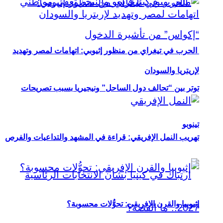
الحرب في تيغراي من منظور إثيوبي: اتهامات لمصر وتهديد
لإريتريا والسودان
توتر بين “تحالف دول الساحل” ونيجيريا بسبب تصريحات
تينوبو
تهريب النمل الإفريقي: قراءة في المشهد والتداعيات والفرص
إثيوبيا والقرن الإفريقي: تحوُّلات محسوبة؟