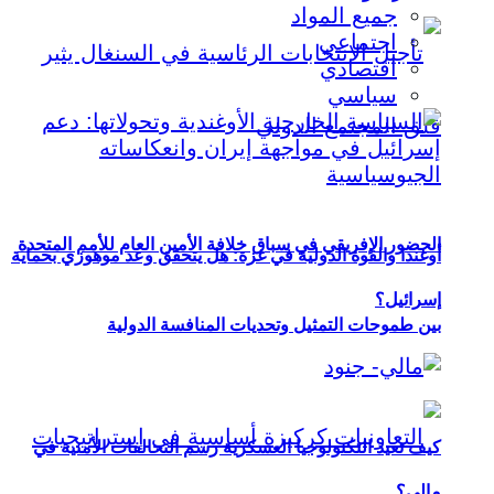
جميع المواد
اجتماعي
اقتصادي
سياسي
الحضور الإفريقي في سباق خلافة الأمين العام للأمم المتحدة
أوغندا والقوة الدولية في غزة: هل يتحقق وعد موهوزي بحماية
إسرائيل؟
بين طموحات التمثيل وتحديات المنافسة الدولية
كيف تعيد التكنولوجيا العسكرية رسم التحالفات الأمنية في
مالي؟