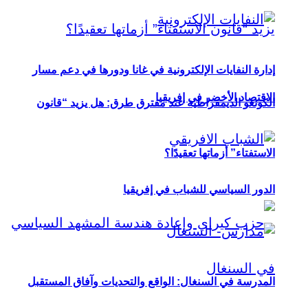
إدارة النفايات الإلكترونية في غانا ودورها في دعم مسار
الاقتصاد الأخضر في إفريقيا
الكونغو الديمقراطية عند مفترق طرق: هل يزيد “قانون
الاستفتاء” أزماتها تعقيدًا؟
الدور السياسي للشباب في إفريقيا
المدرسة في السنغال: الواقع والتحديات وآفاق المستقبل