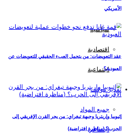
الأمريكي
سياسية
اقتصادية
عقد التعويضات: من يتحمل العبء الحقيقي للتعويضات عن
العبودية؟
اجتماعية
تقدير موقف
جميع المواد
إثيوبيا وإريتريا وجبهة تيغراي: من يجر القرن الإفريقي إلى
اجتماعي
الحرب؟ (مناظرة افتراضية)