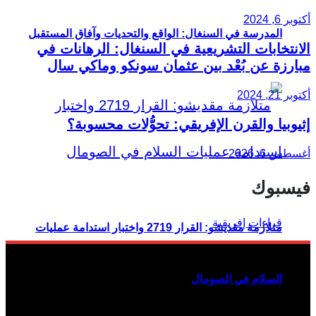
أكتوبر 6, 2024
المدرسة في السنغال: الواقع والتحديات وآفاق المستقبل
الانتخابات التشريعية في السنغال: الرهانات في
مبارزة عن بُعْد بين عثمان سونكو وماكي سال
أكتوبر 21, 2024
إثيوبيا والقرن الإفريقي: تحوُّلات محسوبة؟
أغسطس 6, 2026
فيسبوك
متلازمة مقديشو: القرار 2719 واختبار استدامة عمليات
السلام في الصومال