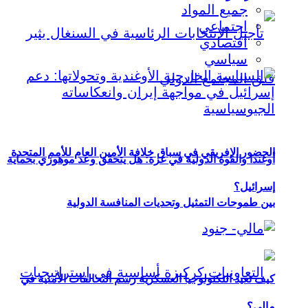
جميع المواد
اجتماعي
اقتصادي
سياسي
الحضور الإفريقي في سباق خلافة الأمين العام للأمم المتحدة
أوغندا والقوة الدولية في غزة: هل يتحقق وعد موهوزي بحماية
إسرائيل؟
بين طموحات التمثيل وتحديات المنافسة الدولية
كيف تعيد التكنولوجيا العسكرية رسم التحالفات الأمنية في
مالي؟