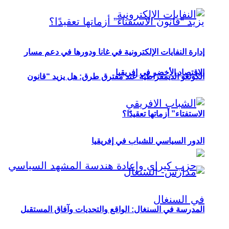
إدارة النفايات الإلكترونية في غانا ودورها في دعم مسار
الاقتصاد الأخضر في إفريقيا
الكونغو الديمقراطية عند مفترق طرق: هل يزيد “قانون
الاستفتاء” أزماتها تعقيدًا؟
الدور السياسي للشباب في إفريقيا
المدرسة في السنغال: الواقع والتحديات وآفاق المستقبل