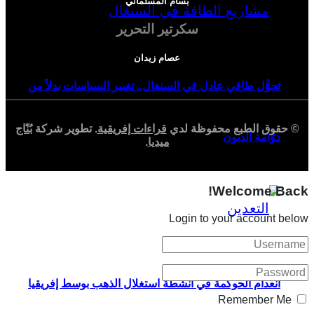
بسام المسلماني
سكرتير التحرير
عصام زيدان
تحوُّل طاقي عادل في السنغال.. تغيير السياسات بدلاً من
© حقوق الطبع محفوظة لدي
قراءات إفريقية
. تطوير شركة
بُنّاج
دوّامة الديون
ميديا
.
Welcome Back!
Login to your account below
انعدام الحوكمة في أنشطة استغلال الذهب بوسط إفريقيا
Remember Me