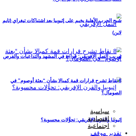
شبح الحرب الأهلية يخيم على إثيوبيا بعد اشتباكات تيغراي (تايم
لاين)
تهريب النمل الإفريقي: قراءة في المشهد والتداعيات والفرص
8 نقاط تشرح قرارات قمة كمبالا بشأن “بعثة أوصوم” في
الصومال؟
سياسية
اقتصادية
إثيوبيا والقرن الإفريقي: تحوُّلات محسوبة؟
اجتماعية
تقدير موقف