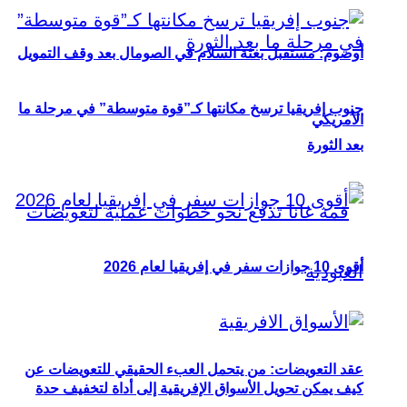
أوصوم: مستقبل بعثة السلام في الصومال بعد وقف التمويل
جنوب إفريقيا ترسخ مكانتها كـ”قوة متوسطة” في مرحلة ما
الأمريكي
بعد الثورة
أقوى 10 جوازات سفر في إفريقيا لعام 2026
عقد التعويضات: من يتحمل العبء الحقيقي للتعويضات عن
كيف يمكن تحويل الأسواق الإفريقية إلى أداة لتخفيف حدة