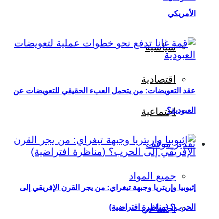
الأمريكي
سياسية
اقتصادية
عقد التعويضات: من يتحمل العبء الحقيقي للتعويضات عن
العبودية؟
اجتماعية
تقدير موقف
جميع المواد
إثيوبيا وإريتريا وجبهة تيغراي: من يجر القرن الإفريقي إلى
اجتماعي
الحرب؟ (مناظرة افتراضية)