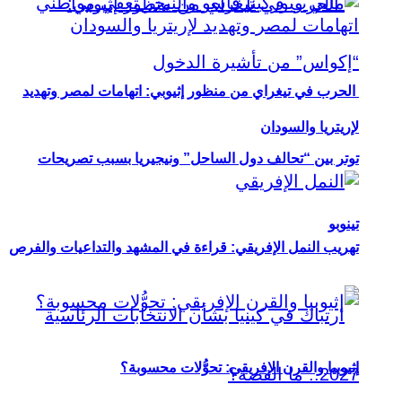
الحرب في تيغراي من منظور إثيوبي: اتهامات لمصر وتهديد
لإريتريا والسودان
توتر بين “تحالف دول الساحل” ونيجيريا بسبب تصريحات
تينوبو
تهريب النمل الإفريقي: قراءة في المشهد والتداعيات والفرص
إثيوبيا والقرن الإفريقي: تحوُّلات محسوبة؟