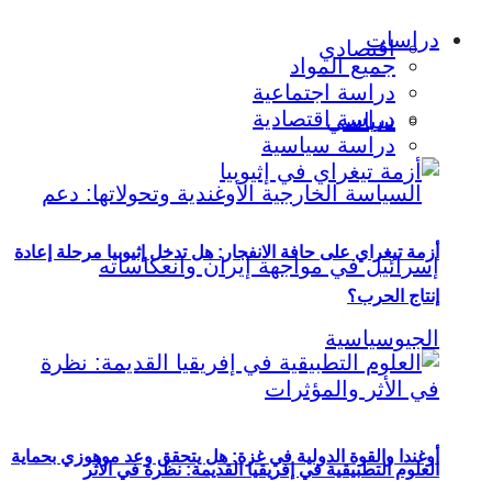
دراسات
اقتصادي
جميع المواد
دراسة اجتماعية
دراسة اقتصادية
سياسي
دراسة سياسية
أزمة تيغراي على حافة الانفجار: هل تدخل إثيوبيا مرحلة إعادة
إنتاج الحرب؟
أوغندا والقوة الدولية في غزة: هل يتحقق وعد موهوزي بحماية
العلوم التطبيقية في إفريقيا القديمة: نظرة في الأثر