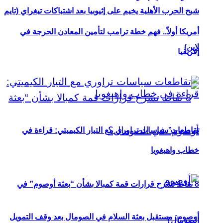
شبح الحرب الأهلية يخيم على إثيوبيا بعد اشتباكات تيغراي (تايم
أمريكا أولاً.. فهم خطة ترامب لتأمين المعادن الحرجة في
لاين)
إفريقيا
تقاطعات سياسات تراوري مع التيار الكيميتي: قراءة في
خطاب واهيغويا
8 نقاط تشرح قرارات قمة كمبالا بشأن “بعثة أوصوم” في
أوصوم: مستقبل بعثة السلام في الصومال بعد وقف التمويل
الصومال؟