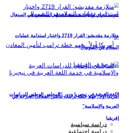
حزب كيراي وإعادة هندسة المشهد السياسي في السنغال
متلازمة مقديشو: القرار 2719 واختبار استدامة عمليات
السلام في الصومال
اللغة العربية في نيجيريا ودور “المجلس الوطني للدراسات
أمريكا أولاً.. فهم خطة ترامب لتأمين المعادن الحرجة في
العربية والإسلامية”
إفريقيا
دراسة سياسية
دراسة اجتماعية