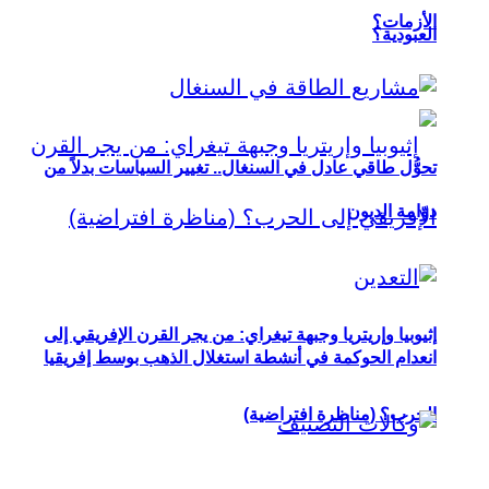
الأزمات؟
العبودية؟
تحوُّل طاقي عادل في السنغال.. تغيير السياسات بدلاً من
دوّامة الديون
إثيوبيا وإريتريا وجبهة تيغراي: من يجر القرن الإفريقي إلى
انعدام الحوكمة في أنشطة استغلال الذهب بوسط إفريقيا
الحرب؟ (مناظرة افتراضية)