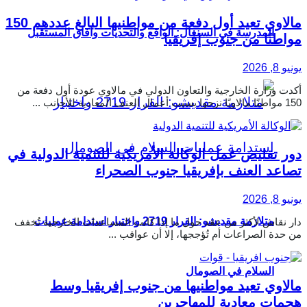
مالاوي تعيد أول دفعة من مواطنيها البالغ عددهم 150
المدرسة في السنغال: الواقع والتحديات وآفاق المستقبل
مواطنًا من جنوب إفريقيا
يونيو 8, 2026
أكدت وزارة الخارجية والتعاون الدولي في مالاوي عودة أول دفعة من
150 مواطنًا مالاويًا نزحوا بسبب أعمال العنف المعادية للأجانب ...
دور تقليص عمل الوكالة الأمريكية للتنمية الدولية في
تصاعد العنف بإفريقيا جنوب الصحراء
يونيو 8, 2026
متلازمة مقديشو: القرار 2719 واختبار استدامة عمليات
دار نقاش لأكثر من عقد حول ما إذا كانت المساعدات الخارجية تُخفف
من حدة الصراعات أم تُؤججها، إلا أن عواقب ...
السلام في الصومال
مالاوي تعيد مواطنيها من جنوب إفريقيا وسط
هجمات معادية للمهاجرين