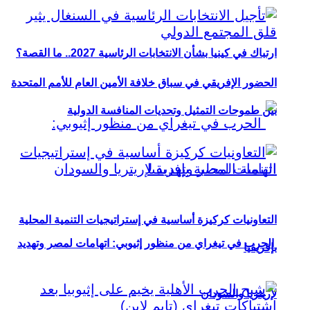
ارتباك في كينيا بشأن الانتخابات الرئاسية 2027.. ما القصة؟
الحضور الإفريقي في سباق خلافة الأمين العام للأمم المتحدة
بين طموحات التمثيل وتحديات المنافسة الدولية
التعاونيات كركيزة أساسية في إستراتيجيات التنمية المحلية
الحرب في تيغراي من منظور إثيوبي: اتهامات لمصر وتهديد
بإفريقيا
لإريتريا والسودان