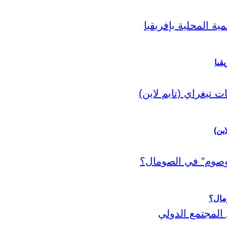
قيا
اين)