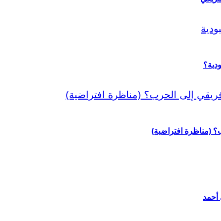
دية؟
رب؟ (مناظرة افتراضية)
 أحمد