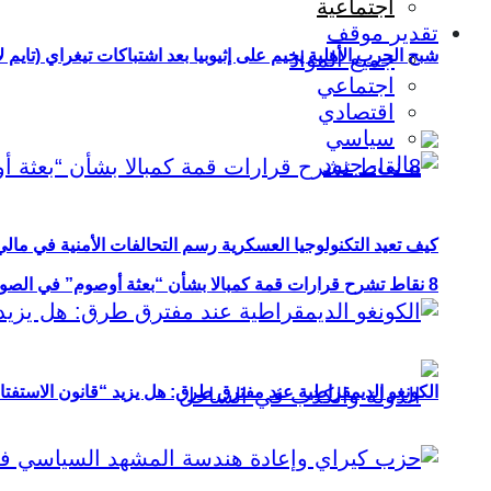
اجتماعية
تقدير موقف
شبح الحرب الأهلية يخيم على إثيوبيا بعد اشتباكات تيغراي (تايم ل
جميع المواد
اجتماعي
اقتصادي
سياسي
كيف تعيد التكنولوجيا العسكرية رسم التحالفات الأمنية في مال
8 نقاط تشرح قرارات قمة كمبالا بشأن “بعثة أوصوم” في الصومال؟
الكونغو الديمقراطية عند مفترق طرق: هل يزيد “قانون الاستفتاء” 