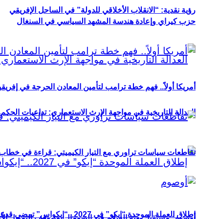
رؤية نقدية: “الانقلاب الأخلاقي للدولة” في الساحل الإفريقي
حزب كيراي وإعادة هندسة المشهد السياسي في السنغال
أمريكا أولاً.. فهم خطة ترامب لتأمين المعادن الحرجة في إفريقي
العدالة التاريخية في مواجهة الإرث الاستعماري: تداعيات الحكم ا
تقاطعات سياسات تراوري مع التيار الكيميتي: قراءة في خطاب و
إطلاق العملة الموحدة “إيكو” في 2027.. “إيكواس” تمضي قدمًا دون انتظار
أوصوم: مستقبل بعثة السلام في الصومال بعد وقف التمويل الأ