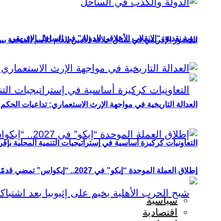
رؤية نقدية: “الانقلاب الأخلاقي للدولة” في الساحل الإفريقي
الحضور الإفريقي في سباق خلافة الأمين العام للأمم المتحدة ب
العدالة التاريخية في مواجهة الإرث الاستعماري: تداعيات الحكم ا
التعاونيات كركيزة أساسية في إستراتيجيات التنمية المحلية بإفري
إطلاق العملة الموحدة “إيكو” في 2027.. “إيكواس” تمضي قدمًا دون انتظار
سياسية
اقتصادية