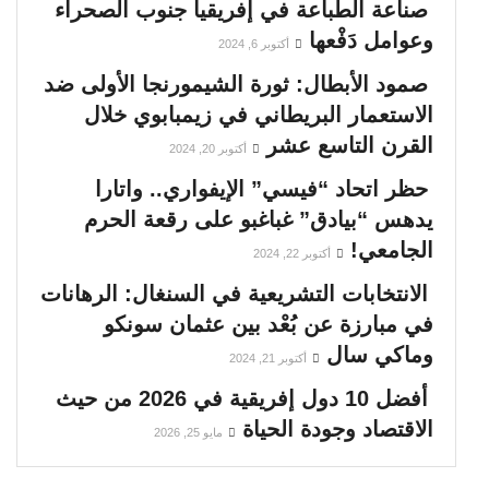
صناعة الطباعة في إفريقيا جنوب الصحراء
وعوامل دَفْعها
أكتوبر 6, 2024
صمود الأبطال: ثورة الشيمورنجا الأولى ضد
الاستعمار البريطاني في زيمبابوي خلال
القرن التاسع عشر
أكتوبر 20, 2024
حظر اتحاد “فيسي” الإيفواري.. واتارا
يدهس “بيادق” غباغبو على رقعة الحرم
الجامعي!
أكتوبر 22, 2024
الانتخابات التشريعية في السنغال: الرهانات
في مبارزة عن بُعْد بين عثمان سونكو
وماكي سال
أكتوبر 21, 2024
أفضل 10 دول إفريقية في 2026 من حيث
الاقتصاد وجودة الحياة
مايو 25, 2026