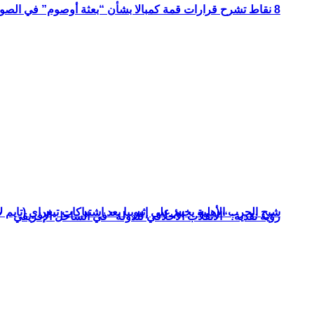
8 نقاط تشرح قرارات قمة كمبالا بشأن “بعثة أوصوم” في الصومال؟
شبح الحرب الأهلية يخيم على إثيوبيا بعد اشتباكات تيغراي (تايم ل
رؤية نقدية: “الانقلاب الأخلاقي للدولة” في الساحل الإفريقي