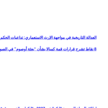
العدالة التاريخية في مواجهة الإرث الاستعماري: تداعيات الحكم ا
8 نقاط تشرح قرارات قمة كمبالا بشأن “بعثة أوصوم” في الصومال؟