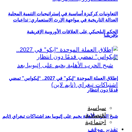
التعاونيات كركيزة أساسية في إستراتيجيات التنمية المحلية
العدالة التاريخية في مواجهة الإرث الاستعماري: تداعيات
الحكم البلجيكي على العلاقات الأوروبية الإفريقية
بإفريقيا
إطلاق العملة الموحدة “إيكو” في 2027.. “إيكواس” تمضي
قدمًا دون انتظار
سياسية
اقتصادية
شبح الحرب الأهلية يخيم على إثيوبيا بعد اشتباكات تيغراي (تايم
اجتماعية
تقدير موقف