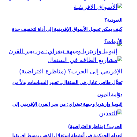
العبودية؟
كيف يمكن تحويل الأسواق الإفريقية إلى أداة لتخفيف حدة
الأزمات؟
تحوُّل طاقي عادل في السنغال.. تغيير السياسات بدلاً من
دوّامة الديون
إثيوبيا وإريتريا وجبهة تيغراي: من يجر القرن الإفريقي إلى
الحرب؟ (مناظرة افتراضية)
انعدام الحوكمة في أنشطة استغلال الذهب بوسط إفريقيا