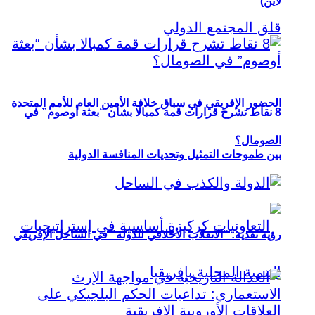
لاين)
الحضور الإفريقي في سباق خلافة الأمين العام للأمم المتحدة
8 نقاط تشرح قرارات قمة كمبالا بشأن “بعثة أوصوم” في
الصومال؟
بين طموحات التمثيل وتحديات المنافسة الدولية
رؤية نقدية: “الانقلاب الأخلاقي للدولة” في الساحل الإفريقي