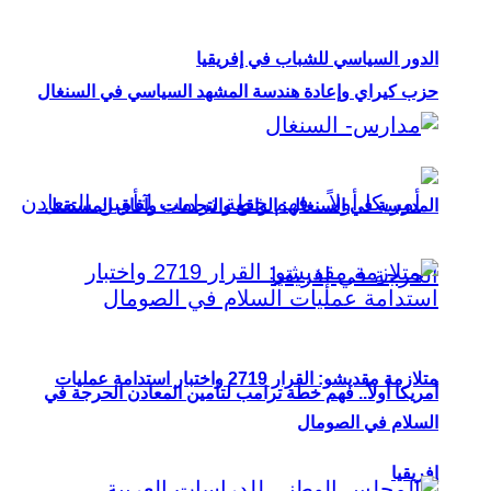
الدور السياسي للشباب في إفريقيا
حزب كيراي وإعادة هندسة المشهد السياسي في السنغال
المدرسة في السنغال: الواقع والتحديات وآفاق المستقبل
متلازمة مقديشو: القرار 2719 واختبار استدامة عمليات
أمريكا أولاً.. فهم خطة ترامب لتأمين المعادن الحرجة في
السلام في الصومال
إفريقيا