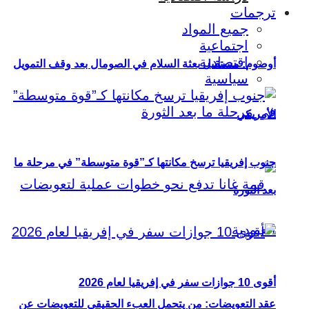
ترجمات
جميع المواد
اجتماعية
اقتصادية
أوصوم: مستقبل بعثة السلام في الصومال بعد وقف التمويل
سياسية
الأمريكي
جنوب إفريقيا ترسخ مكانتها كـ”قوة متوسطة” في مرحلة ما
بعد الثورة
أقوى 10 جوازات سفر في إفريقيا لعام 2026
عقد التعويضات: من يتحمل العبء الحقيقي للتعويضات عن