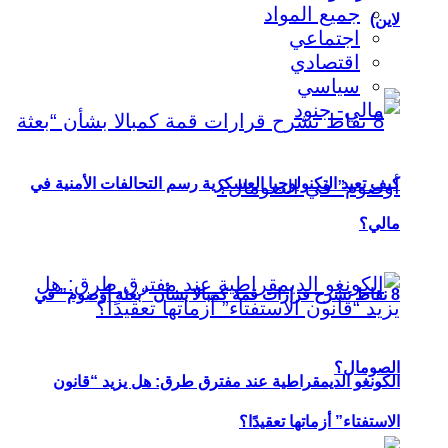
جميع المواد
لاين)
اجتماعي
اقتصادي
سياسي
كيف تعيد التكنولوجيا العسكرية رسم التحالفات الأمنية في
مالي؟
8 نقاط تشرح قرارات قمة كمبالا بشأن “بعثة أوصوم” في
الصومال؟
الكونغو الديمقراطية عند مفترق طرق: هل يزيد “قانون
الاستفتاء” أزماتها تعقيدًا؟