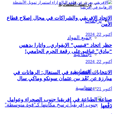
دراسة اقتصادية
الاتحاد الإفريقي والشراكات في مجال إصلاح قطاع
ترجمات
الأمن
أكتوبر 22, 2024
جميع المواد
حظر اتحاد “فيسي” الإيفواري.. واتارا يدهس
“بيادق” غباغبو على رقعة الحرم الجامعي!
اجتماعية
أكتوبر 22, 2024
اقتصادية
الانتخابات التشريعية في السنغال: الرهانات في
مبارزة عن بُعْد بين عثمان سونكو وماكي سال
سياسية
أكتوبر 21, 2024
صناعة الطباعة في إفريقيا جنوب الصحراء وعوامل
دَفْعها