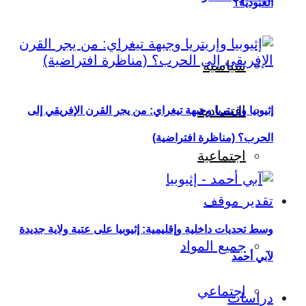
العبودية؟
سياسية
اقتصادية
إثيوبيا وإريتريا وجبهة تيغراي: من يجر القرن الإفريقي إلى
الحرب؟ (مناظرة افتراضية)
اجتماعية
تقدير موقف
وسط تحديات داخلية وإقليمية: إثيوبيا على عتبة ولاية جديدة
جميع المواد
لآبي أحمد
اجتماعي
دراسات