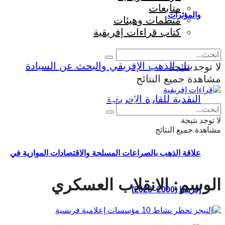
متابعات
والمؤثرات
منظمات وهيئات
كتاب قراءات إفريقية
لا توجد نتيجة
مشاهدة جميع النتائج
Eng
|
Fr
لا توجد نتيجة
مشاهدة جميع النتائج
علاقة الذهب بالصراعات المسلحة والاقتصادات الموازية في
الوسم:
الانقلاب العسكري
إفريقيا (2000–2026)