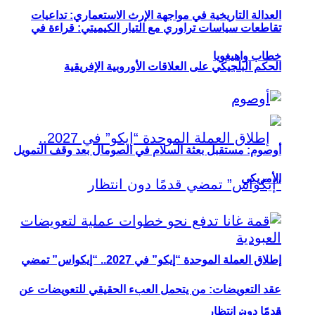
العدالة التاريخية في مواجهة الإرث الاستعماري: تداعيات
تقاطعات سياسات تراوري مع التيار الكيميتي: قراءة في
خطاب واهيغويا
الحكم البلجيكي على العلاقات الأوروبية الإفريقية
أوصوم: مستقبل بعثة السلام في الصومال بعد وقف التمويل
الأمريكي
إطلاق العملة الموحدة “إيكو” في 2027.. “إيكواس” تمضي
عقد التعويضات: من يتحمل العبء الحقيقي للتعويضات عن
قدمًا دون انتظار