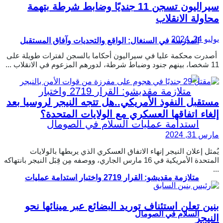
سيراليون تسجن 11 جنديًا وضابط شرطة بتهمة
محاولة الانقلاب
يوليو 24, 2024
المدرسة في السنغال: الواقع والتحديات وآفاق المستقبل
أصدرت محكمة عليا في سيراليون أحكاما بالسجن لفترات طويلة على
11 شخصا، بينهم جنود وضباط شرطة، لدورهم المزعوم في الانقلاب ...
مستقبل النفوذ الأمريكي..هل تتجه النيجر لروسيا بعد
إلغاء اتفاقها العسكري مع الولايات المتحدة؟
مارس 31, 2024
يُمثل إعلان النيجر إنهاء الاتفاق العسكري الذي يربطها بالولايات
المتحدة الأمريكية في 16 مارس الجاري، ووصفه مِن قِبَل النيجر بانتهاكه
...
متلازمة مقديشو: القرار 2719 واختبار استدامة عمليات
بنين تعلن استئناف توريد البضائع عبر مينائها نحو
السلام في الصومال
النيجر