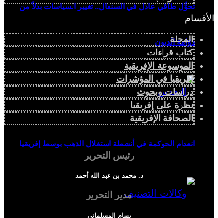
تحوُّل طاقي عادل في السنغال.. تغيير السياسات بدلاً من
الأقسام
المجلة
دوّامة الديون
كتاب قراءات
الموسوعة الإفريقية
إفريقيا في المؤشرات
دراسات وبحوث
نظرة على إفريقيا
الصحافة الإفريقية
انعدام الحوكمة في أنشطة استغلال الذهب بوسط إفريقيا
رئيس التحرير
د. محمد بن عبد الله أحمد
مدير التحرير
بسام المسلماني