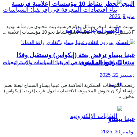
النيجر تحظر نشاط 10 مؤسسات إعلامية فرنسية
مايو 9, 2026
اتهمت حكومة النيجر وسائل إعلام فرنسية ببث محتوى من شأنه تهديد
"الاستقرار المؤسسي"، معلنة تعليق نشاط نحو 10 مؤسسات إعلامية ...
غينيا بيساو ترفض بعثة (إيكواس) وتستقبل وفدًا
سنغاليًا رفيع المستوى
بناء اقتصادات المعرفة في إفريقيا: السياسات والإستراتيجيات
ديسمبر 22, 2025
اللازمة
رفضت السلطات العسكرية الحاكمة في غينيا بيساو السماح لبعثة تضم
رؤساء أركان جيوش المجموعة الاقتصادية لدول غرب إفريقيا (إيكواس)
بدخول ...
غينيا بيساو
نوفمبر 30, 2025