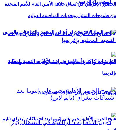
الحضور الإفريقي في سباق خلافة الأمين العام للأمم المتحدة
بين طموحات التمثيل وتحديات المنافسة الدولية
تهريب النمل الإفريقي: قراءة في المشهد والتداعيات والفرص
التعاونيات كركيزة أساسية في إستراتيجيات التنمية المحلية
بإفريقيا
إثيوبيا والقرن الإفريقي: تحوُّلات محسوبة؟
شبح الحرب الأهلية يخيم على إثيوبيا بعد اشتباكات تيغراي (تايم