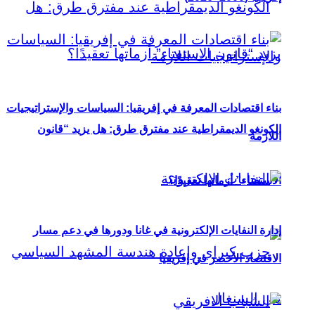
بناء اقتصادات المعرفة في إفريقيا: السياسات والإستراتيجيات
الكونغو الديمقراطية عند مفترق طرق: هل يزيد “قانون
اللازمة
الاستفتاء” أزماتها تعقيدًا؟
إدارة النفايات الإلكترونية في غانا ودورها في دعم مسار
الاقتصاد الأخضر في إفريقيا