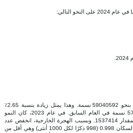
لنحو التالي:
اعتبارًا من 1 يناير 2024، قُدِّر عدد سكان كينيا بنحو 59040592 نسمة. وهذا يمثل زيادة بنسبة 2.65٪
(1524185 نسمة) مقارنة بعدد السكان البالغ 57516407 نسمة في العام السابق. في عام 2023، كان النمو
الطبيعي إيجابيًا، حيث تجاوز عدد المواليد عدد الوفيات بمقدار 1537414. وبسبب الهجرة الخارجية، انخفض عدد
السكان بمقدار 13229. بلغت نسبة الجنس في إجمالي السكان 0.998 (998 ذكرًا لكل 1000 أنثى) وهي أقل من