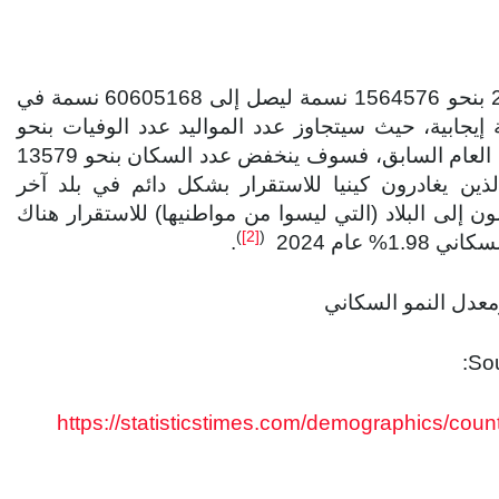
من المتوقع أن يزيد عدد سكان كينيا خلال عام 2024 بنحو 1564576 نسمة ليصل إلى 60605168 نسمة في
 الطبيعية إيجابية، حيث سيتجاوز عدد المواليد عدد الوفيات بنحو
1578155 نسمة. وإذا ظلت الهجرة الخارجية عند مستوى العام السابق، فسوف ينخفض ​​عدد السكان بنحو 13579
ين يغادرون كينيا للاستقرار بشكل دائم في بلد آخر
إلى البلاد (التي ليسوا من مواطنيها) للاستقرار هناك
)
[2]
(
% عام 2024
.
Sou
https://statisticstimes.com/demographics/co