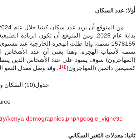
أولا: عدد السكان
بداية عام 2025. ومن المتوقع أن تكون الزيادة
نسمة لأسباب الهجرة. وهذا يعني أن عدد الأشخاص الذ
(المهاجرون) سوف يسود على عدد الأشخاص الذين ينتقلون 
)
[1]
(
كمقيمين دائمين (المهاجرون)
. وقد وصل معدل النمو السكاني 1.98
جدول(10) السكان ومعدل النمو السكاني
rce:
untry/kenya-demographics.php#google_vignette
ثانيا: معدلات التغير السكاني