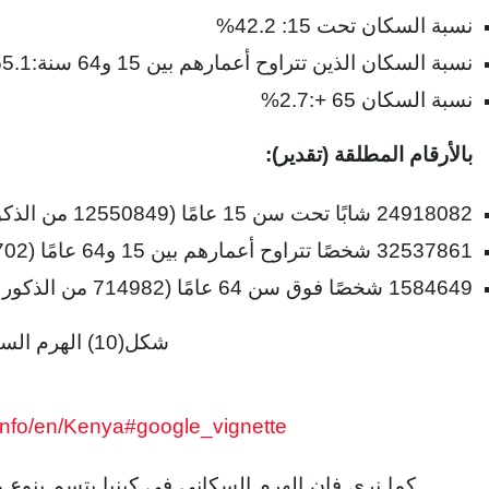
نسبة السكان تحت 15: 42.2%
نسبة السكان الذين تتراوح أعمارهم بين 15 و64 سنة:55.1%
نسبة السكان 65 +:2.7%
بالأرقام المطلقة (تقدير):
24918082 شابًا تحت سن 15 عامًا (12550849 من الذكور / 12367233 من الإناث)
32537861 شخصًا تتراوح أعمارهم بين 15 و64 عامًا (16350702 من الذكور / 16187159 من الإناث)
1584649 شخصًا فوق سن 64 عامًا (714982 من الذكور / 869668 من الإناث)
شكل(10) الهرم السكاني في كينيا 2024
.info/en/Kenya#google_vignette
كما نرى فإن الهرم السكاني في كينيا يتسم بنوع من ال