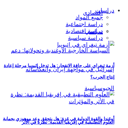
دراسات
اقتصادي
جميع المواد
دراسة اجتماعية
دراسة اقتصادية
سياسي
دراسة سياسية
أزمة تيغراي على حافة الانفجار: هل تدخل إثيوبيا مرحلة إعادة
إنتاج الحرب؟
أوغندا والقوة الدولية في غزة: هل يتحقق وعد موهوزي بحماية
العلوم التطبيقية في إفريقيا القديمة: نظرة في الأثر