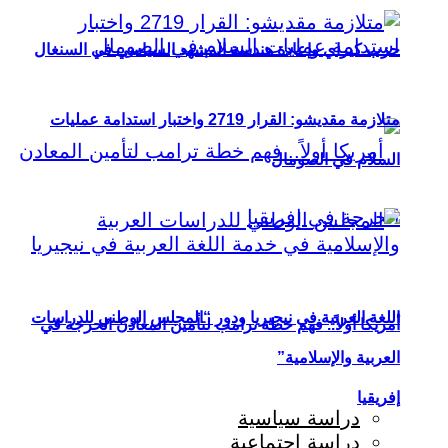
حزب كيراي وإعادة هندسة المشهد السياسي في السنغال
متلازمة مقديشو: القرار 2719 واختبار استدامة عمليات
السلام في الصومال
اللغة العربية في نيجيريا ودور “المجلس الوطني للدراسات
أمريكا أولاً.. فهم خطة ترامب لتأمين المعادن الحرجة في
العربية والإسلامية”
إفريقيا
دراسة سياسية
دراسة اجتماعية