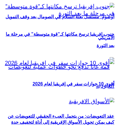
أوصوم: مستقبل بعثة السلام في الصومال بعد وقف التمويل
جنوب إفريقيا ترسخ مكانتها كـ”قوة متوسطة” في مرحلة ما
الأمريكي
بعد الثورة
أقوى 10 جوازات سفر في إفريقيا لعام 2026
عقد التعويضات: من يتحمل العبء الحقيقي للتعويضات عن
كيف يمكن تحويل الأسواق الإفريقية إلى أداة لتخفيف حدة