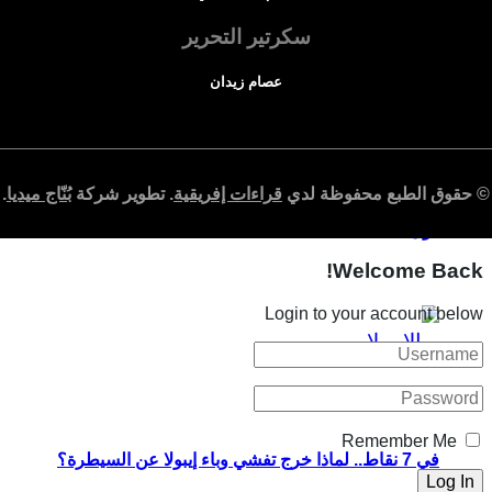
سكرتير التحرير
عصام زيدان
تدريب الشباب الإفريقي على التوظيف: ماذا تكشف تجارب 9
© حقوق الطبع محفوظة لدي
قراءات إفريقية
. تطوير شركة
بُنّاج ميديا
.
دول؟
Welcome Back!
Login to your account below
Remember Me
في 7 نقاط.. لماذا خرج تفشي وباء إيبولا عن السيطرة؟