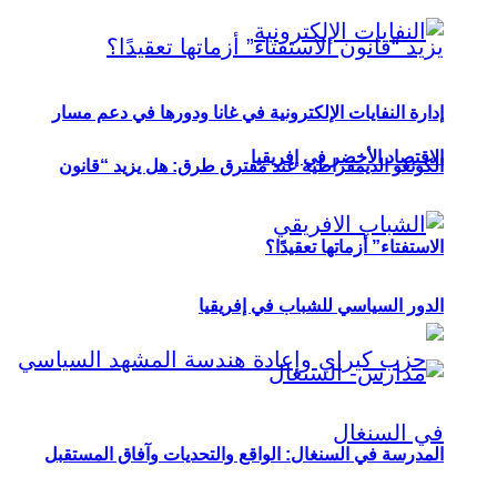
إدارة النفايات الإلكترونية في غانا ودورها في دعم مسار
الاقتصاد الأخضر في إفريقيا
الكونغو الديمقراطية عند مفترق طرق: هل يزيد “قانون
الاستفتاء” أزماتها تعقيدًا؟
الدور السياسي للشباب في إفريقيا
المدرسة في السنغال: الواقع والتحديات وآفاق المستقبل