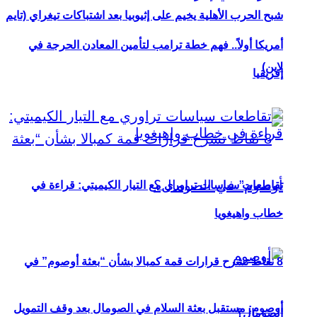
شبح الحرب الأهلية يخيم على إثيوبيا بعد اشتباكات تيغراي (تايم
أمريكا أولاً.. فهم خطة ترامب لتأمين المعادن الحرجة في
لاين)
إفريقيا
تقاطعات سياسات تراوري مع التيار الكيميتي: قراءة في
خطاب واهيغويا
8 نقاط تشرح قرارات قمة كمبالا بشأن “بعثة أوصوم” في
أوصوم: مستقبل بعثة السلام في الصومال بعد وقف التمويل
الصومال؟