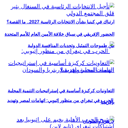
ارتباك في كينيا بشأن الانتخابات الرئاسية 2027.. ما القصة؟
الحضور الإفريقي في سباق خلافة الأمين العام للأمم المتحدة
بين طموحات التمثيل وتحديات المنافسة الدولية
التعاونيات كركيزة أساسية في إستراتيجيات التنمية المحلية
الحرب في تيغراي من منظور إثيوبي: اتهامات لمصر وتهديد
بإفريقيا
لإريتريا والسودان