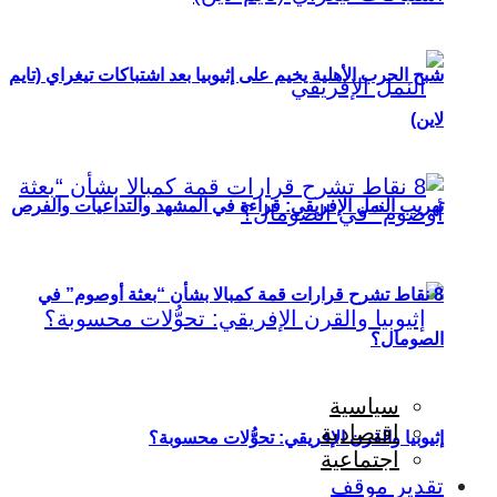
شبح الحرب الأهلية يخيم على إثيوبيا بعد اشتباكات تيغراي (تايم
لاين)
تهريب النمل الإفريقي: قراءة في المشهد والتداعيات والفرص
8 نقاط تشرح قرارات قمة كمبالا بشأن “بعثة أوصوم” في
الصومال؟
سياسية
اقتصادية
إثيوبيا والقرن الإفريقي: تحوُّلات محسوبة؟
اجتماعية
تقدير موقف