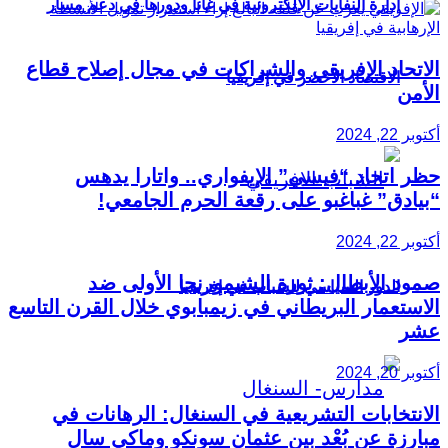
إدارة النفايات الإلكترونية في غانا ودورها في دعم مسار
الاتحاد الإفريقي والشراكات في مجال إصلاح قطاع
الاقتصاد الأخضر في إفريقيا
الأمن
أكتوبر 22, 2024
حظر اتحاد “فيسي” الإيفواري.. واتارا يدهس
“بيادق” غباغبو على رقعة الحرم الجامعي!
أكتوبر 22, 2024
صمود الأبطال: ثورة الشيمورنجا الأولى ضد
الدور السياسي للشباب في إفريقيا
الاستعمار البريطاني في زيمبابوي خلال القرن التاسع
عشر
أكتوبر 20, 2024
الانتخابات التشريعية في السنغال: الرهانات في
مبارزة عن بُعْد بين عثمان سونكو وماكي سال