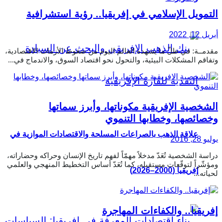
التمويل الإسلامي في إفريقيا.. رؤية استشرافية
أبريل 12, 2022
مقدمــة: في ظلّ ما يشهده العالم اليوم من ضغوط الأزمات الاقتصادية،
وتفاقم المشكلات البيئية، والتحول نحو اقتصاد السوق، والاندماج في...
الشخصية الإفريقية مكوناتها، وأبرز سماتها
وخصائصها، وخطابها التنموي
علاقة الذهب بالصراعات المسلحة والاقتصادات الموازية في
يوليو 28, 2016
دراسة الشخصية تُعَدّ مدخلاً مهمّاً لفهم تاريخ الإنسان وحراكه وحضاراته،
ومؤشّراً لتوقّعات مستقبله، كما تُعَدّ أساس التخطيط المنهجي والعلمي
إفريقيا (2000–2026)
لحياته...
إفريقيا.. والكفاءات المهاجرة