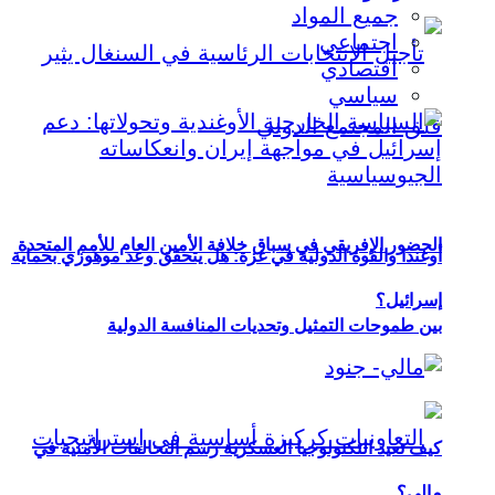
جميع المواد
اجتماعي
اقتصادي
سياسي
الحضور الإفريقي في سباق خلافة الأمين العام للأمم المتحدة
أوغندا والقوة الدولية في غزة: هل يتحقق وعد موهوزي بحماية
إسرائيل؟
بين طموحات التمثيل وتحديات المنافسة الدولية
كيف تعيد التكنولوجيا العسكرية رسم التحالفات الأمنية في
مالي؟