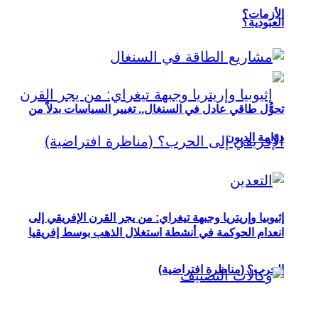
الأزمات؟
العبودية؟
تحوُّل طاقي عادل في السنغال.. تغيير السياسات بدلاً من
دوّامة الديون
إثيوبيا وإريتريا وجبهة تيغراي: من يجر القرن الإفريقي إلى
انعدام الحوكمة في أنشطة استغلال الذهب بوسط إفريقيا
الحرب؟ (مناظرة افتراضية)