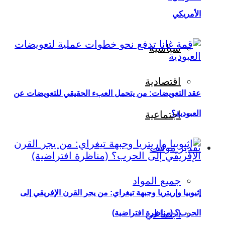
الأمريكي
سياسية
اقتصادية
عقد التعويضات: من يتحمل العبء الحقيقي للتعويضات عن
العبودية؟
اجتماعية
تقدير موقف
جميع المواد
إثيوبيا وإريتريا وجبهة تيغراي: من يجر القرن الإفريقي إلى
اجتماعي
الحرب؟ (مناظرة افتراضية)