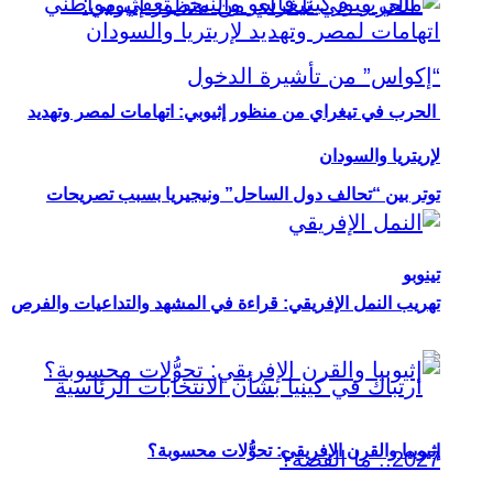
الحرب في تيغراي من منظور إثيوبي: اتهامات لمصر وتهديد
لإريتريا والسودان
توتر بين “تحالف دول الساحل” ونيجيريا بسبب تصريحات
تينوبو
تهريب النمل الإفريقي: قراءة في المشهد والتداعيات والفرص
إثيوبيا والقرن الإفريقي: تحوُّلات محسوبة؟