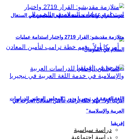
حزب كيراي وإعادة هندسة المشهد السياسي في السنغال
متلازمة مقديشو: القرار 2719 واختبار استدامة عمليات
السلام في الصومال
اللغة العربية في نيجيريا ودور “المجلس الوطني للدراسات
أمريكا أولاً.. فهم خطة ترامب لتأمين المعادن الحرجة في
العربية والإسلامية”
إفريقيا
دراسة سياسية
دراسة اجتماعية