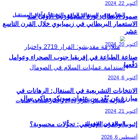
أكتوبر 22, 2024
المدرسة في السنغال: الواقع والتحديات وآفاق المستقبل
صمود الأبطال: ثورة الشيمورنجا الأولى ضد
الاستعمار البريطاني في زيمبابوي خلال القرن التاسع
عشر
أكتوبر 20, 2024
صناعة الطباعة في إفريقيا جنوب الصحراء وعوامل
دَفْعها
أكتوبر 6, 2024
الانتخابات التشريعية في السنغال: الرهانات في
مبارزة عن بُعْد بين عثمان سونكو وماكي سال
متلازمة مقديشو: القرار 2719 واختبار استدامة عمليات
أكتوبر 21, 2024
إثيوبيا والقرن الإفريقي: تحوُّلات محسوبة؟
السلام في الصومال
أغسطس 6, 2026