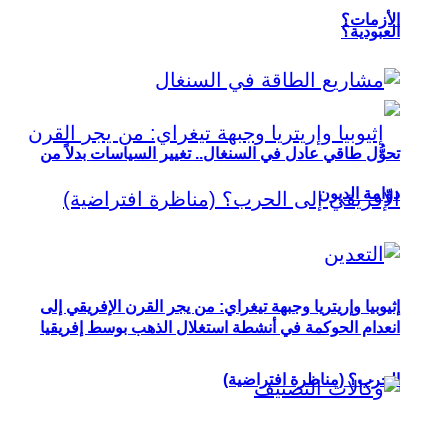
الأزمات؟
العبودية؟
تحوُّل طاقي عادل في السنغال.. تغيير السياسات بدلاً من
دوّامة الديون
إثيوبيا وإريتريا وجبهة تيغراي: من يجر القرن الإفريقي إلى
انعدام الحوكمة في أنشطة استغلال الذهب بوسط إفريقيا
الحرب؟ (مناظرة افتراضية)