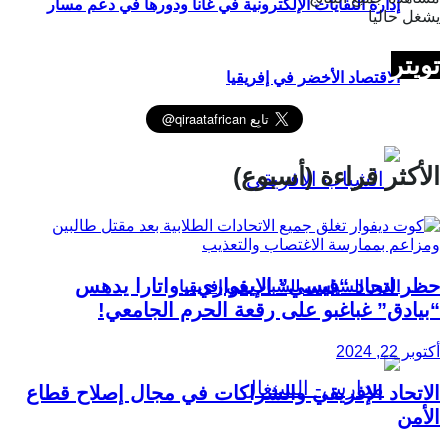
إدارة النفايات الإلكترونية في غانا ودورها في دعم مسار
يشغل حاليا
تويتر
الاقتصاد الأخضر في إفريقيا
الأكثر قراءة (أسبوع)
حظر اتحاد “فيسي” الإيفواري.. واتارا يدهس
الدور السياسي للشباب في إفريقيا
“بيادق” غباغبو على رقعة الحرم الجامعي!
أكتوبر 22, 2024
الاتحاد الإفريقي والشراكات في مجال إصلاح قطاع
الأمن