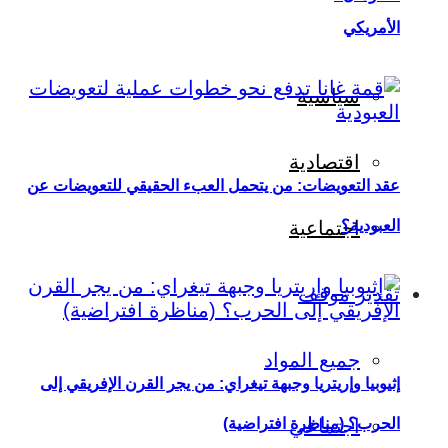
الأمريكي
سياسية
اقتصادية
عقد التعويضات: من يتحمل العبء الحقيقي للتعويضات عن
العبودية؟
اجتماعية
تقدير موقف
جميع المواد
إثيوبيا وإريتريا وجبهة تيغراي: من يجر القرن الإفريقي إلى
اجتماعي
الحرب؟ (مناظرة افتراضية)