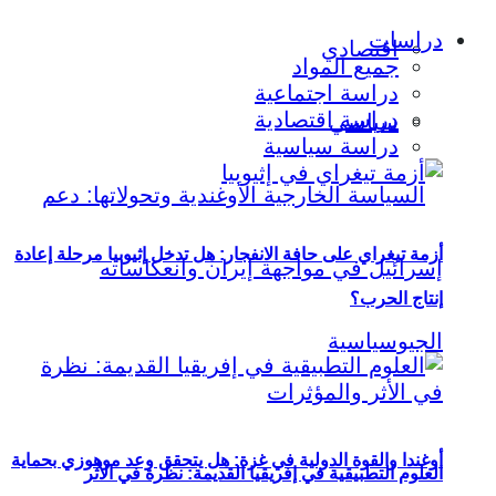
دراسات
اقتصادي
جميع المواد
دراسة اجتماعية
دراسة اقتصادية
سياسي
دراسة سياسية
أزمة تيغراي على حافة الانفجار: هل تدخل إثيوبيا مرحلة إعادة
إنتاج الحرب؟
أوغندا والقوة الدولية في غزة: هل يتحقق وعد موهوزي بحماية
العلوم التطبيقية في إفريقيا القديمة: نظرة في الأثر