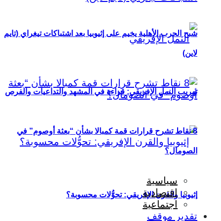
شبح الحرب الأهلية يخيم على إثيوبيا بعد اشتباكات تيغراي (تايم
لاين)
تهريب النمل الإفريقي: قراءة في المشهد والتداعيات والفرص
8 نقاط تشرح قرارات قمة كمبالا بشأن “بعثة أوصوم” في
الصومال؟
سياسية
اقتصادية
إثيوبيا والقرن الإفريقي: تحوُّلات محسوبة؟
اجتماعية
تقدير موقف