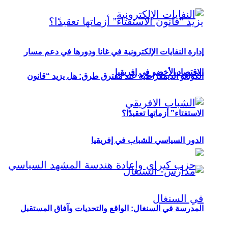
إدارة النفايات الإلكترونية في غانا ودورها في دعم مسار
الاقتصاد الأخضر في إفريقيا
الكونغو الديمقراطية عند مفترق طرق: هل يزيد “قانون
الاستفتاء” أزماتها تعقيدًا؟
الدور السياسي للشباب في إفريقيا
المدرسة في السنغال: الواقع والتحديات وآفاق المستقبل