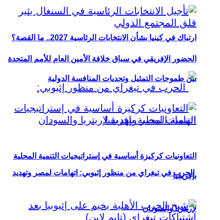
ارتباك في كينيا بشأن الانتخابات الرئاسية 2027.. ما القصة؟
الحضور الإفريقي في سباق خلافة الأمين العام للأمم المتحدة
بين طموحات التمثيل وتحديات المنافسة الدولية
التعاونيات كركيزة أساسية في إستراتيجيات التنمية المحلية
الحرب في تيغراي من منظور إثيوبي: اتهامات لمصر وتهديد
بإفريقيا
لإريتريا والسودان