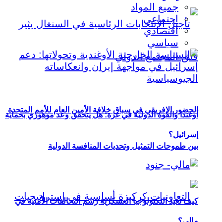
جميع المواد
اجتماعي
اقتصادي
سياسي
الحضور الإفريقي في سباق خلافة الأمين العام للأمم المتحدة
أوغندا والقوة الدولية في غزة: هل يتحقق وعد موهوزي بحماية
إسرائيل؟
بين طموحات التمثيل وتحديات المنافسة الدولية
كيف تعيد التكنولوجيا العسكرية رسم التحالفات الأمنية في
مالي؟