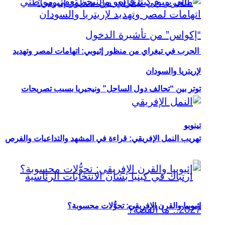
الحرب في تيغراي من منظور إثيوبي: اتهامات لمصر وتهديد
لإريتريا والسودان
توتر بين “تحالف دول الساحل” ونيجيريا بسبب تصريحات
تينوبو
تهريب النمل الإفريقي: قراءة في المشهد والتداعيات والفرص
إثيوبيا والقرن الإفريقي: تحوُّلات محسوبة؟