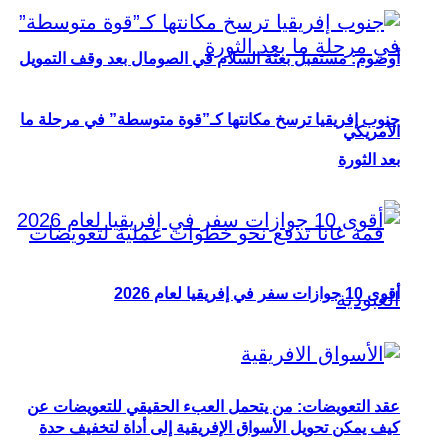
أوصوم: مستقبل بعثة السلام في الصومال بعد وقف التمويل
جنوب إفريقيا ترسخ مكانتها كـ”قوة متوسطة” في مرحلة ما
الأمريكي
بعد الثورة
أقوى 10 جوازات سفر في إفريقيا لعام 2026
عقد التعويضات: من يتحمل العبء الحقيقي للتعويضات عن
كيف يمكن تحويل الأسواق الإفريقية إلى أداة لتخفيف حدة