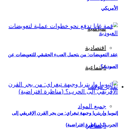
الأمريكي
سياسية
اقتصادية
عقد التعويضات: من يتحمل العبء الحقيقي للتعويضات عن
العبودية؟
اجتماعية
تقدير موقف
جميع المواد
إثيوبيا وإريتريا وجبهة تيغراي: من يجر القرن الإفريقي إلى
اجتماعي
الحرب؟ (مناظرة افتراضية)