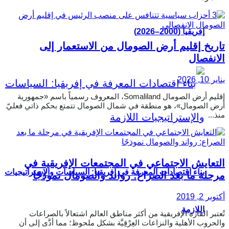
إفريقيا (2000–2026)
تاريخ إقليم أرض الصومال من الاستعمار إلى
الانفصال
يناير 10, 2026
إقليم أرض الصومال Somaliland، المعروف رسمياً باسم «جمهورية
أرض الصومال»، هو منطقة في شمال الصومال تتمتع بحكم ذاتي فعليّ
منذ...
التعايش الاجتماعي في المجتمعات الإفريقية في
بناء اقتصادات المعرفة في إفريقيا: السياسات والإستراتيجيات
مرحلة ما بعد الصراع: رواند والصومال نموذجًا
أكتوبر 2, 2019
اللازمة
تُعتبر القارة الإفريقية من أكثر مناطق العالم اشتعالاً بالصراعات
والحروب الأهلية والنزاعات العِرْقِيَّة بشكل ملحوظ؛ مما أدَّى إلى أن