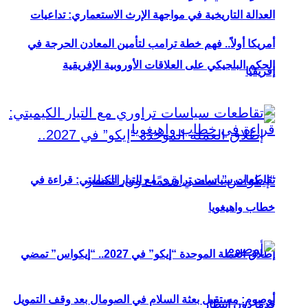
العدالة التاريخية في مواجهة الإرث الاستعماري: تداعيات
أمريكا أولاً.. فهم خطة ترامب لتأمين المعادن الحرجة في
الحكم البلجيكي على العلاقات الأوروبية الإفريقية
إفريقيا
تقاطعات سياسات تراوري مع التيار الكيميتي: قراءة في
خطاب واهيغويا
إطلاق العملة الموحدة “إيكو” في 2027.. “إيكواس” تمضي
أوصوم: مستقبل بعثة السلام في الصومال بعد وقف التمويل
قدمًا دون انتظار