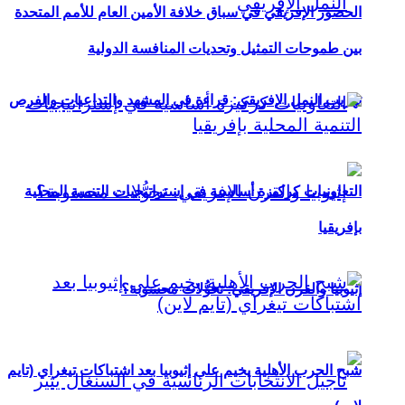
الحضور الإفريقي في سباق خلافة الأمين العام للأمم المتحدة
بين طموحات التمثيل وتحديات المنافسة الدولية
تهريب النمل الإفريقي: قراءة في المشهد والتداعيات والفرص
التعاونيات كركيزة أساسية في إستراتيجيات التنمية المحلية
بإفريقيا
إثيوبيا والقرن الإفريقي: تحوُّلات محسوبة؟
شبح الحرب الأهلية يخيم على إثيوبيا بعد اشتباكات تيغراي (تايم