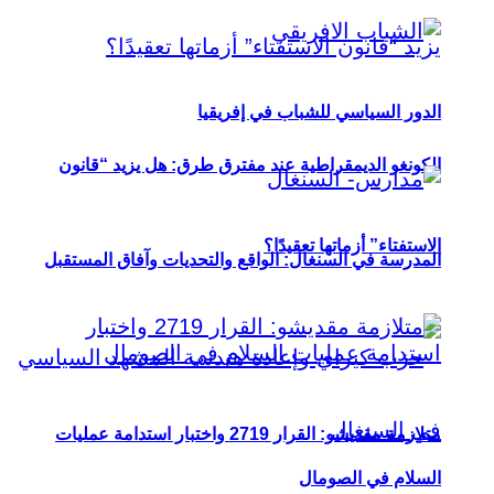
الدور السياسي للشباب في إفريقيا
الكونغو الديمقراطية عند مفترق طرق: هل يزيد “قانون
الاستفتاء” أزماتها تعقيدًا؟
المدرسة في السنغال: الواقع والتحديات وآفاق المستقبل
متلازمة مقديشو: القرار 2719 واختبار استدامة عمليات
السلام في الصومال