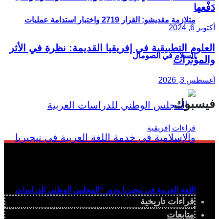
دَفْعها
متلازمة مقديشو: القرار 2719 واختبار استدامة عمليات
أكتوبر 6, 2024
العلوم التطبيقية في إفريقيا القديمة: نظرة في الأثر
السلام في الصومال
والمؤثرات
أغسطس 3, 2026
فيسبوك
اللغة العربية في نيجيريا ودور “المجلس الوطني للدراسات
قراءات تاريخية
متابعات