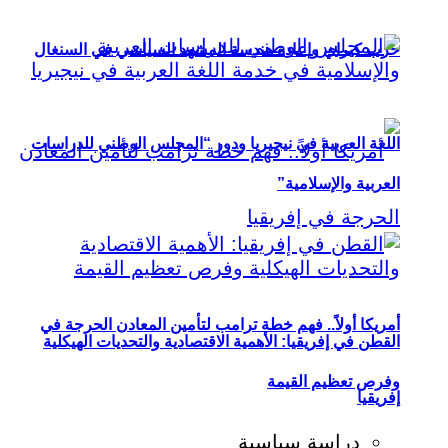
حزب كيراي وإعادة هندسة المشهد السياسي في السنغال
اللغة العربية في نيجيريا ودور “المجلس الوطني للدراسات
العربية والإسلامية”
أمريكا أولاً.. فهم خطة ترامب لتأمين المعادن الحرجة في
القطن في إفريقيا: الأهمية الاقتصادية والتحديات الهيكلية
وفرص تعظيم القيمة
إفريقيا
دراسة سياسية