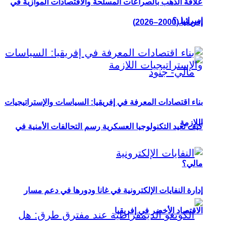
علاقة الذهب بالصراعات المسلحة والاقتصادات الموازية في
إسرائيل؟
إفريقيا (2000–2026)
بناء اقتصادات المعرفة في إفريقيا: السياسات والإستراتيجيات
اللازمة
كيف تعيد التكنولوجيا العسكرية رسم التحالفات الأمنية في
مالي؟
إدارة النفايات الإلكترونية في غانا ودورها في دعم مسار
الاقتصاد الأخضر في إفريقيا