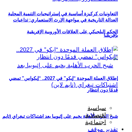
التعاونيات كركيزة أساسية في إستراتيجيات التنمية المحلية
العدالة التاريخية في مواجهة الإرث الاستعماري: تداعيات
الحكم البلجيكي على العلاقات الأوروبية الإفريقية
بإفريقيا
إطلاق العملة الموحدة “إيكو” في 2027.. “إيكواس” تمضي
قدمًا دون انتظار
سياسية
اقتصادية
شبح الحرب الأهلية يخيم على إثيوبيا بعد اشتباكات تيغراي (تايم
اجتماعية
تقدير موقف