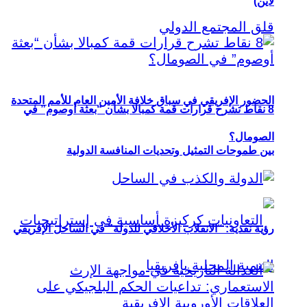
لاين)
الحضور الإفريقي في سباق خلافة الأمين العام للأمم المتحدة
8 نقاط تشرح قرارات قمة كمبالا بشأن “بعثة أوصوم” في
الصومال؟
بين طموحات التمثيل وتحديات المنافسة الدولية
رؤية نقدية: “الانقلاب الأخلاقي للدولة” في الساحل الإفريقي