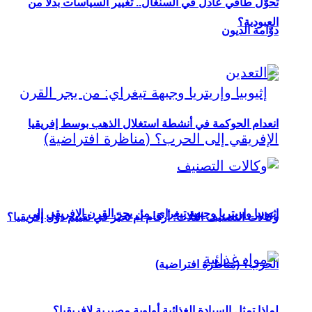
تحوُّل طاقي عادل في السنغال.. تغيير السياسات بدلاً من
العبودية؟
دوّامة الديون
انعدام الحوكمة في أنشطة استغلال الذهب بوسط إفريقيا
إثيوبيا وإريتريا وجبهة تيغراي: من يجر القرن الإفريقي إلى
وكالات التصنيف الثلاث: أرقام أم تحيّز في تقييم دول إفريقيا؟
الحرب؟ (مناظرة افتراضية)
لماذا تمثل السيادة الغذائية أولوية مصيرية لإفريقيا؟