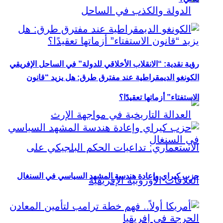
رؤية نقدية: “الانقلاب الأخلاقي للدولة” في الساحل الإفريقي
الكونغو الديمقراطية عند مفترق طرق: هل يزيد “قانون
الاستفتاء” أزماتها تعقيدًا؟
حزب كيراي وإعادة هندسة المشهد السياسي في السنغال