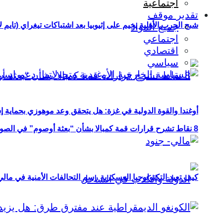
اجتماعية
تقدير موقف
شبح الحرب الأهلية يخيم على إثيوبيا بعد اشتباكات تيغراي (تايم ل
جميع المواد
اجتماعي
اقتصادي
سياسي
أوغندا والقوة الدولية في غزة: هل يتحقق وعد موهوزي بحماية إ
8 نقاط تشرح قرارات قمة كمبالا بشأن “بعثة أوصوم” في الصومال؟
كيف تعيد التكنولوجيا العسكرية رسم التحالفات الأمنية في مال