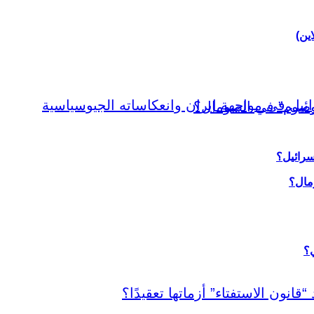
اين)
سرائيل؟
ي؟