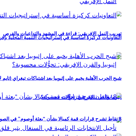
تهريب النمل الإفريقي: قراءة في المشهد والتداعيات والفرص
التعاونيات كركيزة أساسية في إستراتيجيات التنمية المحلية بإفري
شبح الحرب الأهلية يخيم على إثيوبيا بعد اشتباكات تيغراي (تايم ل
إثيوبيا والقرن الإفريقي: تحوُّلات محسوبة؟
8 نقاط تشرح قرارات قمة كمبالا بشأن “بعثة أوصوم” في الصومال؟