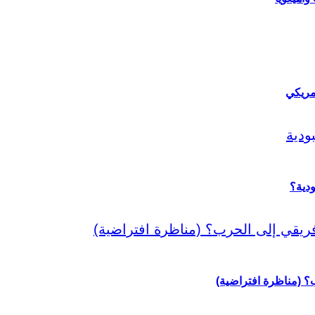
مريكي
دية؟
رب؟ (مناظرة افتراضية)