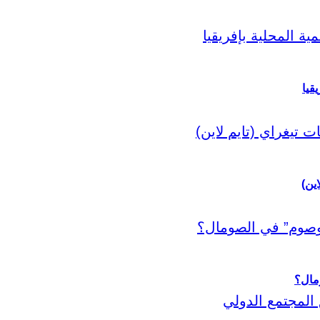
قيا
اين)