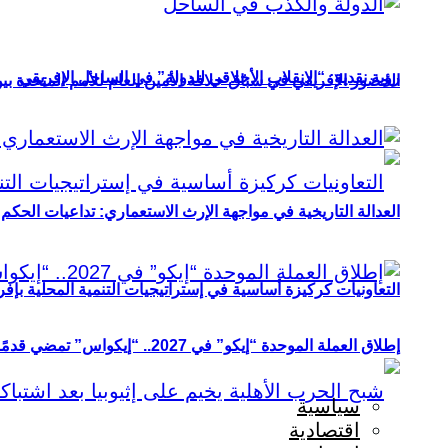
رؤية نقدية: “الانقلاب الأخلاقي للدولة” في الساحل الإفريقي
الحضور الإفريقي في سباق خلافة الأمين العام للأمم المتحدة ب
العدالة التاريخية في مواجهة الإرث الاستعماري: تداعيات الحكم ا
التعاونيات كركيزة أساسية في إستراتيجيات التنمية المحلية بإفري
إطلاق العملة الموحدة “إيكو” في 2027.. “إيكواس” تمضي قدمًا دون انتظار
سياسية
اقتصادية