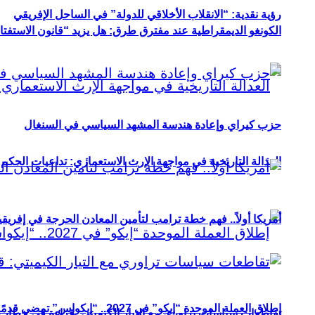
رؤية نقدية: “الانقلاب الأخلاقي للدولة” في الساحل الإفريقي
الكونغو الديمقراطية عند مفترق طرق: هل يزيد “قانون الاستفتاء” 
حزب كيراي وإعادة هندسة المشهد السياسي في السنغال
العدالة التاريخية في مواجهة الإرث الاستعماري: تداعيات الحكم ا
أمريكا أولاً.. فهم خطة ترامب لتأمين المعادن الحرجة في إفريقي
إطلاق العملة الموحدة “إيكو” في 2027.. “إيكواس” تمضي قدمًا دون انتظار
تقاطعات سياسات تراوري مع التيار الكيميتي: قراءة في خطاب و