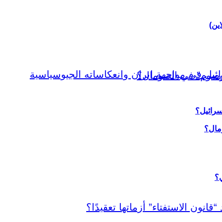
اين)
سرائيل؟
ي؟