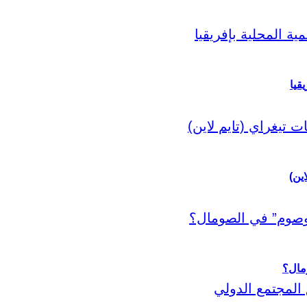
قيا
اين)