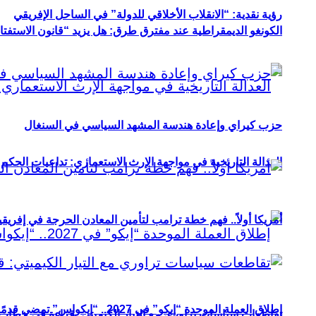
رؤية نقدية: “الانقلاب الأخلاقي للدولة” في الساحل الإفريقي
الكونغو الديمقراطية عند مفترق طرق: هل يزيد “قانون الاستفتاء” 
حزب كيراي وإعادة هندسة المشهد السياسي في السنغال
العدالة التاريخية في مواجهة الإرث الاستعماري: تداعيات الحكم ا
أمريكا أولاً.. فهم خطة ترامب لتأمين المعادن الحرجة في إفريقي
إطلاق العملة الموحدة “إيكو” في 2027.. “إيكواس” تمضي قدمًا دون انتظار
تقاطعات سياسات تراوري مع التيار الكيميتي: قراءة في خطاب و