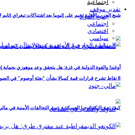
اجتماعية
تقدير موقف
شبح الحرب الأهلية يخيم على إثيوبيا بعد اشتباكات تيغراي (تايم ل
جميع المواد
اجتماعي
اقتصادي
سياسي
أوغندا والقوة الدولية في غزة: هل يتحقق وعد موهوزي بحماية إ
8 نقاط تشرح قرارات قمة كمبالا بشأن “بعثة أوصوم” في الصومال؟
كيف تعيد التكنولوجيا العسكرية رسم التحالفات الأمنية في مال