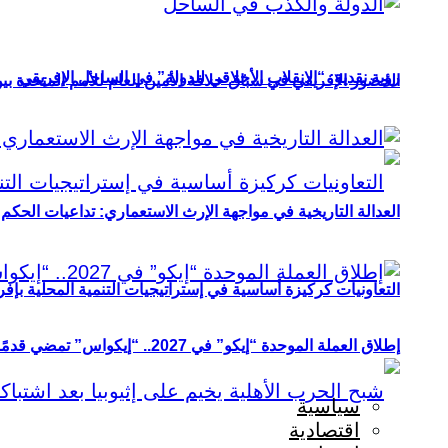
رؤية نقدية: “الانقلاب الأخلاقي للدولة” في الساحل الإفريقي
الحضور الإفريقي في سباق خلافة الأمين العام للأمم المتحدة ب
العدالة التاريخية في مواجهة الإرث الاستعماري: تداعيات الحكم ا
التعاونيات كركيزة أساسية في إستراتيجيات التنمية المحلية بإفري
إطلاق العملة الموحدة “إيكو” في 2027.. “إيكواس” تمضي قدمًا دون انتظار
سياسية
اقتصادية