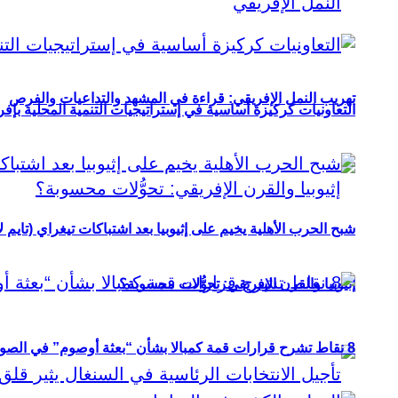
تهريب النمل الإفريقي: قراءة في المشهد والتداعيات والفرص
التعاونيات كركيزة أساسية في إستراتيجيات التنمية المحلية بإفري
شبح الحرب الأهلية يخيم على إثيوبيا بعد اشتباكات تيغراي (تايم ل
إثيوبيا والقرن الإفريقي: تحوُّلات محسوبة؟
8 نقاط تشرح قرارات قمة كمبالا بشأن “بعثة أوصوم” في الصومال؟