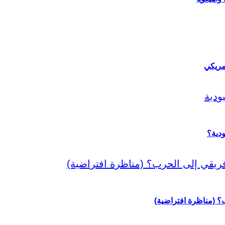
مريكي
دية؟
رب؟ (مناظرة افتراضية)