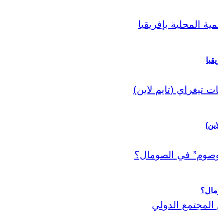
قيا
اين)