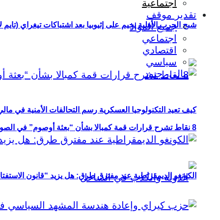
اجتماعية
تقدير موقف
شبح الحرب الأهلية يخيم على إثيوبيا بعد اشتباكات تيغراي (تايم ل
جميع المواد
اجتماعي
اقتصادي
سياسي
كيف تعيد التكنولوجيا العسكرية رسم التحالفات الأمنية في مال
8 نقاط تشرح قرارات قمة كمبالا بشأن “بعثة أوصوم” في الصومال؟
الكونغو الديمقراطية عند مفترق طرق: هل يزيد “قانون الاستفتاء” 