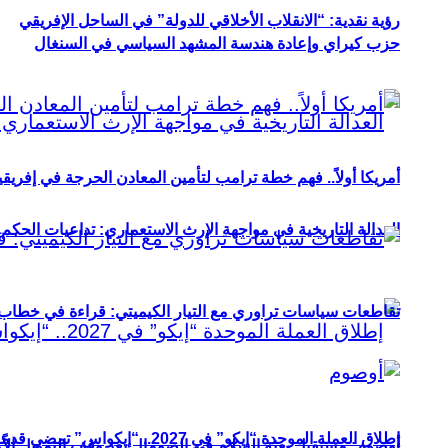
رؤية نقدية: “الانقلاب الأخلاقي للدولة” في الساحل الإفريقي
حزب كيراي وإعادة هندسة المشهد السياسي في السنغال
أمريكا أولاً.. فهم خطة ترامب لتأمين المعادن الحرجة في إفريقي
العدالة التاريخية في مواجهة الإرث الاستعماري: تداعيات الحكم ا
تقاطعات سياسات تراوري مع التيار الكيميتي: قراءة في خطاب و
إطلاق العملة الموحدة “إيكو” في 2027.. “إيكواس” تمضي قدمًا دون انتظار
أوصوم: مستقبل بعثة السلام في الصومال بعد وقف التمويل الأ