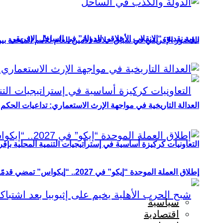
رؤية نقدية: “الانقلاب الأخلاقي للدولة” في الساحل الإفريقي
الحضور الإفريقي في سباق خلافة الأمين العام للأمم المتحدة ب
العدالة التاريخية في مواجهة الإرث الاستعماري: تداعيات الحكم ا
التعاونيات كركيزة أساسية في إستراتيجيات التنمية المحلية بإفري
إطلاق العملة الموحدة “إيكو” في 2027.. “إيكواس” تمضي قدمًا دون انتظار
سياسية
اقتصادية