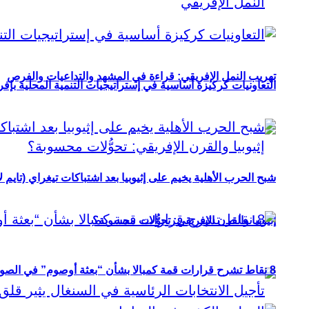
تهريب النمل الإفريقي: قراءة في المشهد والتداعيات والفرص
التعاونيات كركيزة أساسية في إستراتيجيات التنمية المحلية بإفري
شبح الحرب الأهلية يخيم على إثيوبيا بعد اشتباكات تيغراي (تايم ل
إثيوبيا والقرن الإفريقي: تحوُّلات محسوبة؟
8 نقاط تشرح قرارات قمة كمبالا بشأن “بعثة أوصوم” في الصومال؟