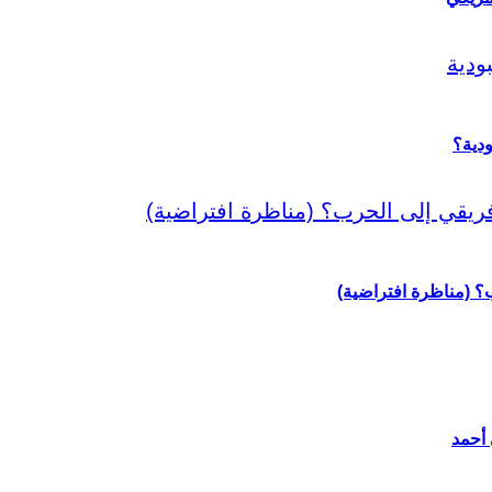
دية؟
رب؟ (مناظرة افتراضية)
 أحمد