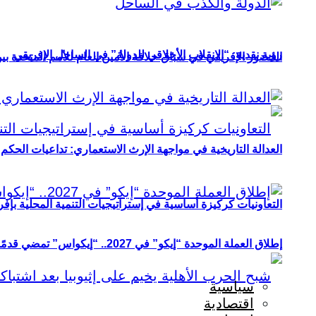
رؤية نقدية: “الانقلاب الأخلاقي للدولة” في الساحل الإفريقي
الحضور الإفريقي في سباق خلافة الأمين العام للأمم المتحدة ب
العدالة التاريخية في مواجهة الإرث الاستعماري: تداعيات الحكم ا
التعاونيات كركيزة أساسية في إستراتيجيات التنمية المحلية بإفري
إطلاق العملة الموحدة “إيكو” في 2027.. “إيكواس” تمضي قدمًا دون انتظار
سياسية
اقتصادية