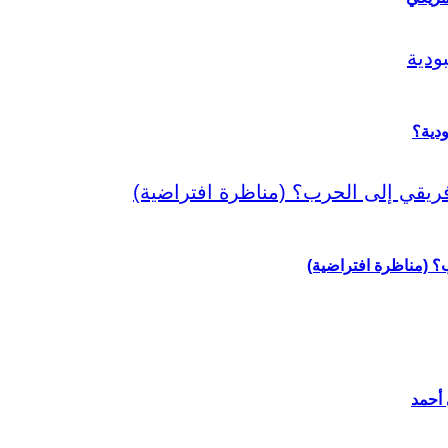
دية؟
رب؟ (مناظرة افتراضية)
 أحمد