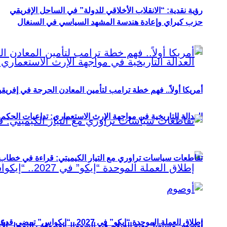
رؤية نقدية: “الانقلاب الأخلاقي للدولة” في الساحل الإفريقي
حزب كيراي وإعادة هندسة المشهد السياسي في السنغال
أمريكا أولاً.. فهم خطة ترامب لتأمين المعادن الحرجة في إفريقي
العدالة التاريخية في مواجهة الإرث الاستعماري: تداعيات الحكم ا
تقاطعات سياسات تراوري مع التيار الكيميتي: قراءة في خطاب و
إطلاق العملة الموحدة “إيكو” في 2027.. “إيكواس” تمضي قدمًا دون انتظار
أوصوم: مستقبل بعثة السلام في الصومال بعد وقف التمويل الأ