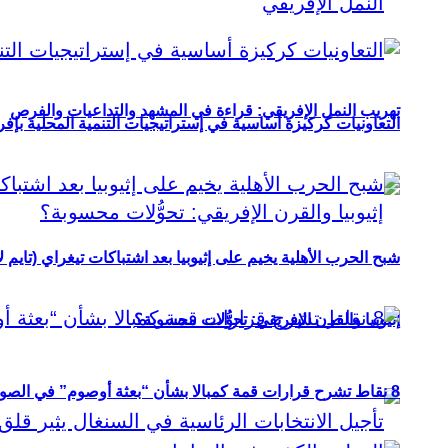
تهريب النمل الإفريقي: قراءة في المشهد والتداعيات والفرص
التعاونيات كركيزة أساسية في إستراتيجيات التنمية المحلية بإفري
شبح الحرب الأهلية يخيم على إثيوبيا بعد اشتباكات تيغراي (تايم ل
إثيوبيا والقرن الإفريقي: تحوُّلات محسوبة؟
8 نقاط تشرح قرارات قمة كمبالا بشأن “بعثة أوصوم” في الصومال؟