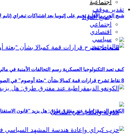
اجتماعية
تقدير موقف
شبح الحرب الأهلية يخيم على إثيوبيا بعد اشتباكات تيغراي (تايم ل
جميع المواد
اجتماعي
اقتصادي
سياسي
كيف تعيد التكنولوجيا العسكرية رسم التحالفات الأمنية في مال
8 نقاط تشرح قرارات قمة كمبالا بشأن “بعثة أوصوم” في الصومال؟
الكونغو الديمقراطية عند مفترق طرق: هل يزيد “قانون الاستفتاء” 