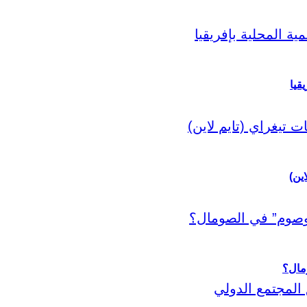
قيا
اين)