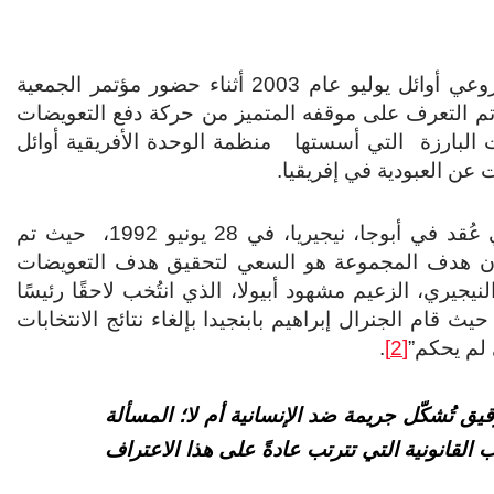
في لقاء أجراه كاتب هذه السطور مع مواليمو علي مزروعي أوائل يوليو عام 2003 أثناء حضور مؤتمر الجمعية
ا تم التعرف على موقفه المتميز من حركة دفع التعويضات
 البارزة التي أسستها منظمة الوحدة الأفريقية أوائل
عن العبودية في إفريقيا.
كانت البدايات في اجتماع منظمة الوحدة الإفريقية الذي عُقد في أبوجا، نيجيريا، في 28 يونيو 1992، حيث تم
من 12 شخصية بارزة. وكان هدف المجموعة هو السعي لتحقيق هدف التعويضات
يجيري، الزعيم مشهود أبيولا، الذي انتُخب لاحقًا رئيسًا
ث قام الجنرال إبراهيم بابنجيدا بإلغاء نتائج الانتخابات
 لم يحكم”
[2]
.
قيق تُشكّل جريمة ضد الإنسانية أم لا؛ المسألة
القانونية التي تترتب عادةً على هذا الاعتراف