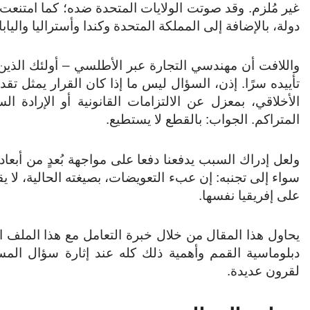
دولة، بالإضافة إلى المملكة المتحدة وكندا وأستراليا واليا
واللافت أن مهندسي التجارة عبر الأطلسي – أولئك الذين
تأييده سرًا. إذن، السؤال ليس ما إذا كان القرار يمثل تقدم
الأخلاقي، بمعزل عن الالتزامات القانونية أو الإرادة 
المتراكم. الجواب: بالقطع لا يستطيع.
ولعل إدراك السبب يدفعنا دفعا على مواجهة بُعدٍ من أب
سواء إلى تجنبه: إن عبء التعويضات، بصيغته الحالية، لا ي
على إفريقيا نفسها.
يحاول هذا المقال من خلال خبرة التعامل مع هذا الملف
دبلوماسية القمم وأهمية ذلك كله عند إثارة سؤال المس
لقرون عديدة.