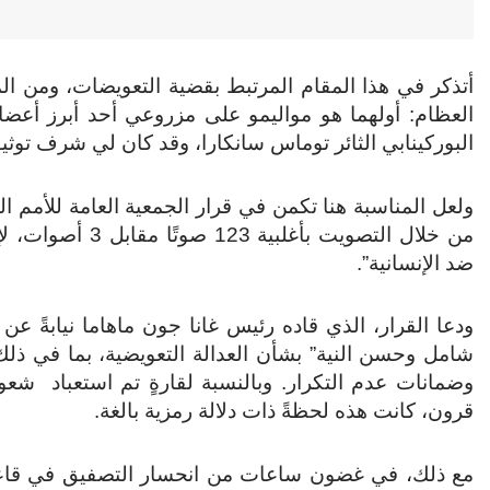
أتذكر في هذا المقام المرتبط بقضية التعويضات، ومن الم
العظام: أولهما هو مواليمو على مزروعي أحد أبرز أعضاء 
البوركينابي الثائر توماس سانكارا، وقد كان لي شرف توثيق
من خلال التصويت بأغلبية 123 صوتًا مقابل 3 أصوات، لإعلان
ضد الإنسانية”.
ودعا القرار، الذي قاده رئيس غانا جون ماهاما نيابةً عن 
شامل وحسن النية” بشأن العدالة التعويضية، بما في ذلك 
وضمانات عدم التكرار. وبالنسبة لقارةٍ تم استعباد شعو
قرون، كانت هذه لحظةً ذات دلالة رمزية بالغة.
مع ذلك، في غضون ساعات من انحسار التصفيق في قاعة ال