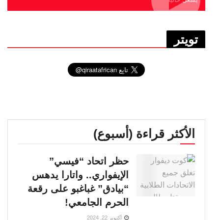
تويتر
الأكثر قراءة (أسبوع)
حظر اتحاد “فيسي”
الإيفواري.. واتارا يدهس
“بيادق” غباغبو على رقعة
الحرم الجامعي!
أكتوبر 22, 2024