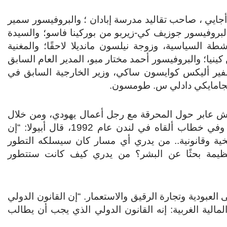
 أجايي ، صاحب تقاليد مدرسة إبادان ؛ والبروفيسور سمير
لبروفيسور جوزيف كي-زيربو من بوركينا فاسو؛ والسيدة
طة السياسية، وزوجة نيلسون مانديلا لاحقًا؛ والمغنية
ينيا؛ والبروفيسور أحمد مختار مبو، المدير العام السابق
لسفير أليكس كوايسون ساكي، وزير الخارجية السابق في
الجامايكي دادلي س. طومسون.
نقاش عابر حول المحرقة مع رجل أعمال يهودي، ومن خلال
. وفي خطاب ألقاه في لندن عام 1992، قال أبيولا: “إن
اريخية وقانونية.. من يدري أي مسار كان سيسلكه التطور
العظيمة بحثًا عن البشر؟ من يدري كيف كانت ستتطور
ى العبودية وتجارة الرقيق والاستعمار. “إن القانون الدولي
لمالية الغربية: إنه القانون الدولي الذي يجب أن يطالب