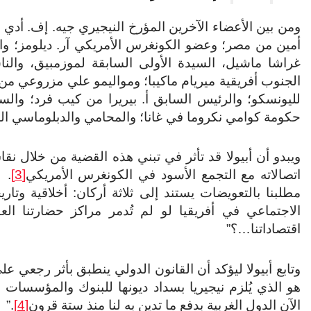
ومن بين الأعضاء الآخرين المؤرخ النيجيري جيه. إف. أدي
أمين من مصر؛ وعضو الكونغرس الأمريكي آر. ديلومز؛ وا
غراشا ماشيل، السيدة الأولى السابقة لموزمبيق، والناش
الجنوب أفريقية ميريام ماكيبا؛ ومواليمو علي مزروعي من ك
لليونسكو؛ والرئيس السابق أ. بيريرا من كيب فرد؛ وا
حكومة كوامي نكروما في غانا؛ والمحامي والدبلوماسي 
ويبدو أن أبيولا قد تأثر في تبني هذه القضية من خلال 
اتصالاته مع التجمع الأسود في الكونغرس الأمريكي
[3]
مطلبنا بالتعويضات يستند إلى ثلاثة أركان: أخلاقية وت
الاجتماعي في أفريقيا لو لم تُدمر مراكز حضارتنا 
اقتصاداتنا…؟”
وتابع أبيولا ليؤكد أن القانون الدولي ينطبق بأثر رجعي عل
هو الذي يُلزم نيجيريا بسداد ديونها للبنوك والمؤسسات ا
الآن الدول الغربية بدفع ما تدين به لنا منذ ستة قرون
[4]
.”