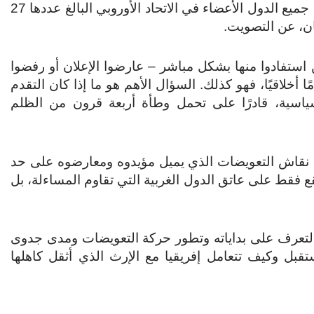
غير مُلزم. وقد صوتت الولايات المتحدة ضده؛ كما امتنعت جميع الدول الأعضاء في الاتحاد الأوروبي البالغ عددها 27
بان، عن التصويت.
 استفادوا منها بشكل مباشر – عارضوا الإعلان أو رفضوا
ًا أخلاقيًا، فهو كذلك. السؤال الأهم هو ما إذا كان التقدم
السياسية، قادرًا على تحمل وطأة أربعة قرون من الظلم
عاد نقاش التعويضات الذي يميل مؤيدوه ومعارضوه على حد
قع فقط على عاتق الدول الغربية التي تقاوم المساءلة، بل
 التعرف على بداياته وتطور حركة التعويضات ومدى جدوى
تقبل وكيف تتعامل إفريقيا مع الإرث الذي أثقل كاهلها