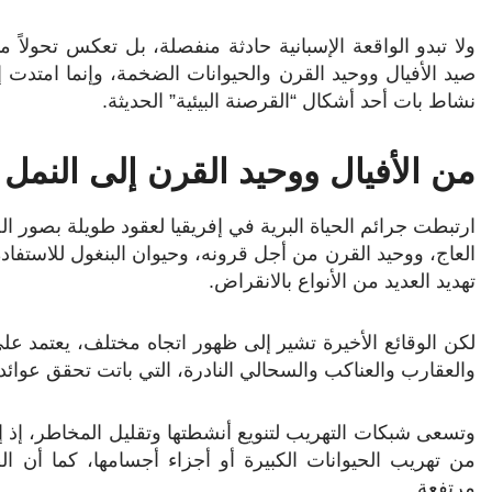
ولا تبدو الواقعة الإسبانية حادثة منفصلة، بل تعكس تحولاً م
صيد الأفيال ووحيد القرن والحيوانات الضخمة، وإنما امتد
نشاط بات أحد أشكال “القرصنة البيئية” الحديثة.
من الأفيال ووحيد القرن إلى النمل
ارتبطت جرائم الحياة البرية في إفريقيا لعقود طويلة بصور 
العاج، ووحيد القرن من أجل قرونه، وحيوان البنغول للاستف
تهديد العديد من الأنواع بالانقراض.
لكن الوقائع الأخيرة تشير إلى ظهور اتجاه مختلف، يعتمد على 
والعقارب والعناكب والسحالي النادرة، التي باتت تحقق عوا
وتسعى شبكات التهريب لتنويع أنشطتها وتقليل المخاطر، إذ 
من تهريب الحيوانات الكبيرة أو أجزاء أجسامها، كما أن ال
مرتفعة.