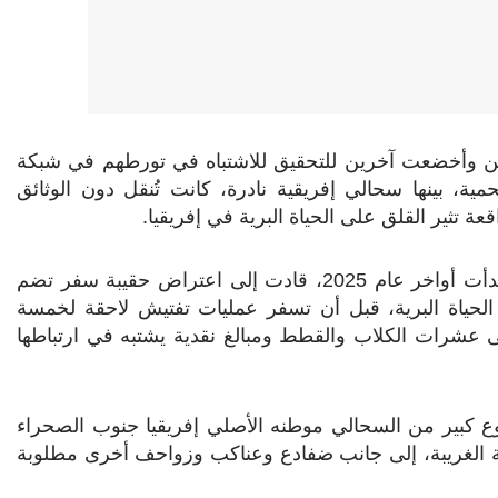
ين وأخضعت آخرين للتحقيق للاشتباه في تورطهم في شبكة
مية، بينها سحالي إفريقية نادرة، كانت تُنقل دون الوثائق
عة تثير القلق على الحياة البرية في إفريقيا.
وقالت قوات الحرس المدني الإسباني إن التحقيقات، التي بدأت أواخر عام 2025، قادت إلى اعتراض حقيبة سفر تضم
ة الحياة البرية، قبل أن تسفر عمليات تفتيش لاحقة لخمسة
ة عن ضبط 256 حيوانًا، إضافة إلى عشرات الكلاب والقطط ومبالغ نقدية يشتبه في ارتباطها
ع كبير من السحالي موطنه الأصلي إفريقيا جنوب الصحراء
فة الغريبة، إلى جانب ضفادع وعناكب وزواحف أخرى مطلوبة