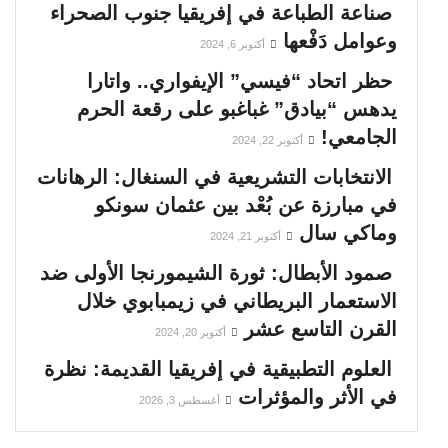
صناعة الطباعة في إفريقيا جنوب الصحراء
وعوامل دَفْعها
أكتوبر 6, 2024
حظر اتحاد “فيسي” الإيفواري.. واتارا
يدهس “بيادق” غباغبو على رقعة الحرم
الجامعي!
أكتوبر 22, 2024
الانتخابات التشريعية في السنغال: الرهانات
في مبارزة عن بُعْد بين عثمان سونكو
وماكي سال
أكتوبر 21, 2024
صمود الأبطال: ثورة الشيمورنجا الأولى ضد
الاستعمار البريطاني في زيمبابوي خلال
القرن التاسع عشر
أكتوبر 20, 2024
العلوم التطبيقية في إفريقيا القديمة: نظرة
في الأثر والمؤثرات
أغسطس 3, 2026