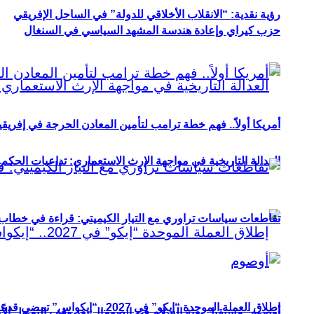
رؤية نقدية: “الانقلاب الأخلاقي للدولة” في الساحل الإفريقي
حزب كيراي وإعادة هندسة المشهد السياسي في السنغال
أمريكا أولاً.. فهم خطة ترامب لتأمين المعادن الحرجة في إفريقي
العدالة التاريخية في مواجهة الإرث الاستعماري: تداعيات الحكم ا
تقاطعات سياسات تراوري مع التيار الكيميتي: قراءة في خطاب و
إطلاق العملة الموحدة “إيكو” في 2027.. “إيكواس” تمضي قدمًا دون انتظار
أوصوم: مستقبل بعثة السلام في الصومال بعد وقف التمويل الأ