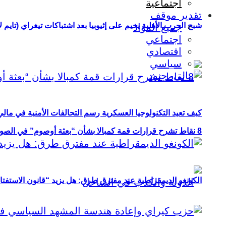
اجتماعية
تقدير موقف
شبح الحرب الأهلية يخيم على إثيوبيا بعد اشتباكات تيغراي (تايم ل
جميع المواد
اجتماعي
اقتصادي
سياسي
كيف تعيد التكنولوجيا العسكرية رسم التحالفات الأمنية في مال
8 نقاط تشرح قرارات قمة كمبالا بشأن “بعثة أوصوم” في الصومال؟
الكونغو الديمقراطية عند مفترق طرق: هل يزيد “قانون الاستفتاء” 