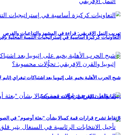
تهريب النمل الإفريقي: قراءة في المشهد والتداعيات والفرص
التعاونيات كركيزة أساسية في إستراتيجيات التنمية المحلية بإفري
شبح الحرب الأهلية يخيم على إثيوبيا بعد اشتباكات تيغراي (تايم ل
إثيوبيا والقرن الإفريقي: تحوُّلات محسوبة؟
8 نقاط تشرح قرارات قمة كمبالا بشأن “بعثة أوصوم” في الصومال؟