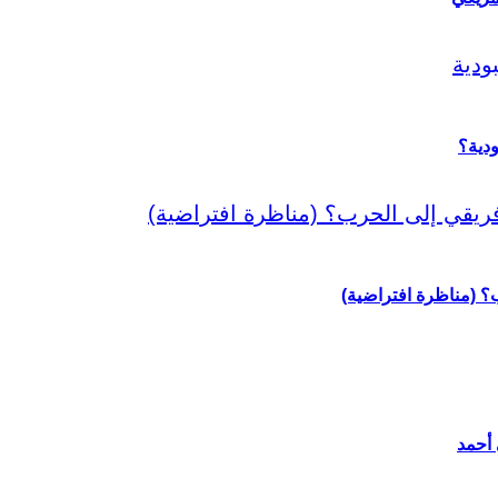
دية؟
رب؟ (مناظرة افتراضية)
 أحمد