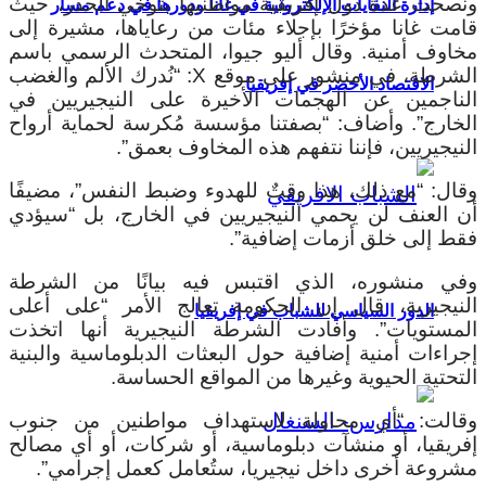
ونصحت عدة دول إفريقية مواطنيها بتوخي الحذر، حيث
إدارة النفايات الإلكترونية في غانا ودورها في دعم مسار
قامت غانا مؤخرًا بإجلاء مئات من رعاياها، مشيرة إلى
مخاوف أمنية.
وقال أليو جيوا، المتحدث الرسمي باسم
الشرطة، في منشور على موقع X: “نُدرك الألم والغضب
الاقتصاد الأخضر في إفريقيا
الناجمين عن الهجمات الأخيرة على النيجيريين في
الخارج”. وأضاف: “بصفتنا مؤسسة مُكرسة لحماية أرواح
النيجيريين، فإننا نتفهم هذه المخاوف بعمق”.
وقال: “مع ذلك، هذا وقتٌ للهدوء وضبط النفس”، مضيفًا
أن العنف لن يحمي النيجيريين في الخارج، بل “سيؤدي
فقط إلى خلق أزمات إضافية”.
وفي منشوره، الذي اقتبس فيه بيانًا من الشرطة
النيجيرية، قال إن الحكومة تعالج الأمر “على أعلى
الدور السياسي للشباب في إفريقيا
المستويات”.
وأفادت الشرطة النيجيرية أنها اتخذت
إجراءات أمنية إضافية حول البعثات الدبلوماسية والبنية
التحتية الحيوية وغيرها من المواقع الحساسة.
وقالت: “أي محاولة لاستهداف مواطنين من جنوب
إفريقيا، أو منشآت دبلوماسية، أو شركات، أو أي مصالح
مشروعة أخرى داخل نيجيريا، ستُعامل كعمل إجرامي”.