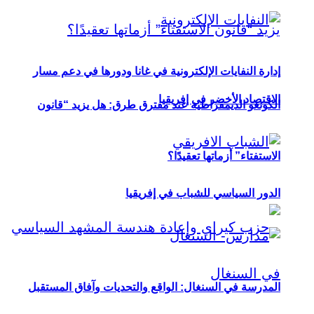
إدارة النفايات الإلكترونية في غانا ودورها في دعم مسار
الاقتصاد الأخضر في إفريقيا
الكونغو الديمقراطية عند مفترق طرق: هل يزيد “قانون
الاستفتاء” أزماتها تعقيدًا؟
الدور السياسي للشباب في إفريقيا
المدرسة في السنغال: الواقع والتحديات وآفاق المستقبل