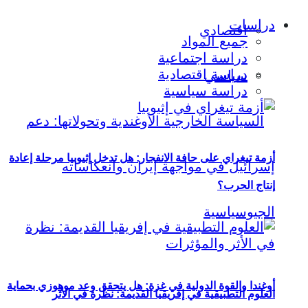
دراسات
اقتصادي
جميع المواد
دراسة اجتماعية
دراسة اقتصادية
سياسي
دراسة سياسية
أزمة تيغراي على حافة الانفجار: هل تدخل إثيوبيا مرحلة إعادة
إنتاج الحرب؟
أوغندا والقوة الدولية في غزة: هل يتحقق وعد موهوزي بحماية
العلوم التطبيقية في إفريقيا القديمة: نظرة في الأثر