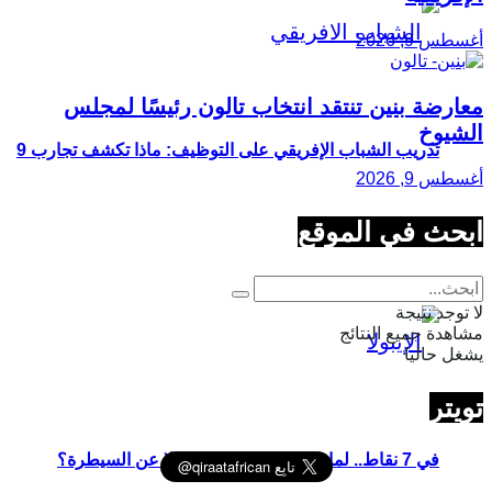
أغسطس 9, 2026
معارضة بنين تنتقد انتخاب تالون رئيسًا لمجلس
الشيوخ
تدريب الشباب الإفريقي على التوظيف: ماذا تكشف تجارب 9
أغسطس 9, 2026
ابحث في الموقع
دول؟
لا توجد نتيجة
مشاهدة جميع النتائج
يشغل حاليا
تويتر
في 7 نقاط.. لماذا خرج تفشي وباء إيبولا عن السيطرة؟