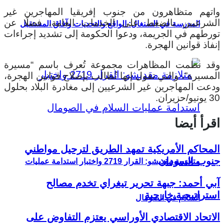
واتهم متظاهرون من جنوب إفريقيا المهاجرين غير
الشرعيين بالضغط على الخدمات العامة، فضلًا عن
المدرسة في السنغال: الواقع والتحديات وآفاق المستقبل
تورطهم في الجريمة، ودعوا الحكومة إلى تشديد إجراءات
إنفاذ قوانين الهجرة.
وقد نظمت المظاهرات مجموعة تُعرف باسم “مسيرة
المسيرة”، والتي تقول إنها تُطالب بإصلاح قوانين الهجرة،
ودعت المهاجرين غير الشرعيين إلى مغادرة البلاد بحلول
30 يونيو/حزيران.
اقرأ أيضا
المحاكم الأمريكية تمهد الطريق لترحيل مواطني
جنوب السودان
متلازمة مقديشو: القرار 2719 واختبار استدامة عمليات
آبي أحمد: جبهة تحرير تيغراي تخدم مصالح
استراتيجية خارجية
السلام في الصومال
الاتحاد الاقتصادي الأوراسي يعتزم التفاوض على