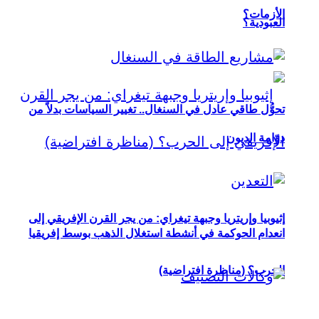
الأزمات؟
العبودية؟
تحوُّل طاقي عادل في السنغال.. تغيير السياسات بدلاً من
دوّامة الديون
إثيوبيا وإريتريا وجبهة تيغراي: من يجر القرن الإفريقي إلى
انعدام الحوكمة في أنشطة استغلال الذهب بوسط إفريقيا
الحرب؟ (مناظرة افتراضية)