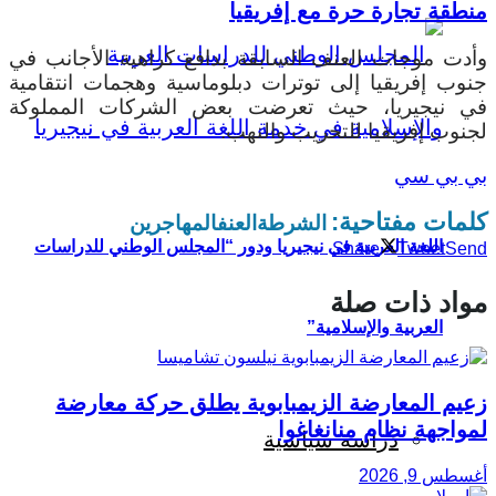
منطقة تجارة حرة مع إفريقيا
وأدت موجات العنف السابقة بدافع كراهية الأجانب في
جنوب إفريقيا إلى توترات دبلوماسية وهجمات انتقامية
في نيجيريا، حيث تعرضت بعض الشركات المملوكة
لجنوب إفريقيا للتخريب والنهب.
بي بي سي
كلمات مفتاحية:
الشرطة
العنف
المهاجرين
اللغة العربية في نيجيريا ودور “المجلس الوطني للدراسات
Share
Tweet
Send
مواد ذات صلة
العربية والإسلامية”
زعيم المعارضة الزيمبابوية يطلق حركة معارضة
لمواجهة نظام منانغاغوا
دراسة سياسية
أغسطس 9, 2026