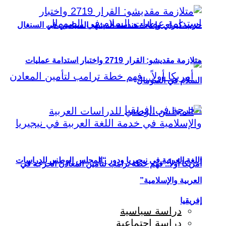
حزب كيراي وإعادة هندسة المشهد السياسي في السنغال
متلازمة مقديشو: القرار 2719 واختبار استدامة عمليات
السلام في الصومال
اللغة العربية في نيجيريا ودور “المجلس الوطني للدراسات
أمريكا أولاً.. فهم خطة ترامب لتأمين المعادن الحرجة في
العربية والإسلامية”
إفريقيا
دراسة سياسية
دراسة اجتماعية