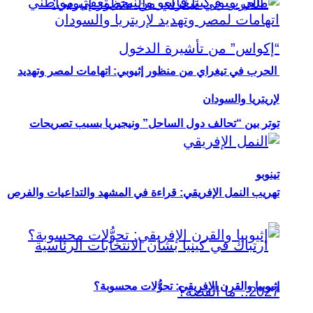
الحرب في تيغراي من منظور إثيوبي: اتهامات لمصر وتهديد
لإريتريا والسودان
توتر بين “تحالف دول الساحل” ونيجيريا بسبب تصريحات
تينوبو
تهريب النمل الإفريقي: قراءة في المشهد والتداعيات والفرص
إثيوبيا والقرن الإفريقي: تحوُّلات محسوبة؟