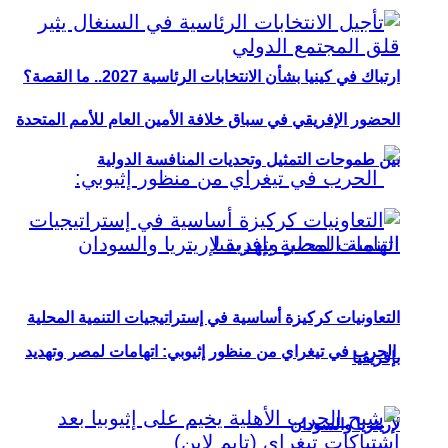
ارتباك في كينيا بشأن الانتخابات الرئاسية 2027.. ما القصة؟
الحضور الإفريقي في سباق خلافة الأمين العام للأمم المتحدة
بين طموحات التمثيل وتحديات المنافسة الدولية
التعاونيات كركيزة أساسية في إستراتيجيات التنمية المحلية
الحرب في تيغراي من منظور إثيوبي: اتهامات لمصر وتهديد
بإفريقيا
لإريتريا والسودان