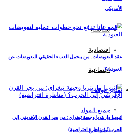
الأمريكي
سياسية
اقتصادية
عقد التعويضات: من يتحمل العبء الحقيقي للتعويضات عن
العبودية؟
اجتماعية
تقدير موقف
جميع المواد
إثيوبيا وإريتريا وجبهة تيغراي: من يجر القرن الإفريقي إلى
اجتماعي
الحرب؟ (مناظرة افتراضية)