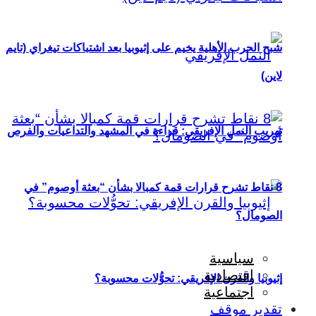
شبح الحرب الأهلية يخيم على إثيوبيا بعد اشتباكات تيغراي (تايم
لاين)
تهريب النمل الإفريقي: قراءة في المشهد والتداعيات والفرص
8 نقاط تشرح قرارات قمة كمبالا بشأن “بعثة أوصوم” في
الصومال؟
سياسية
اقتصادية
إثيوبيا والقرن الإفريقي: تحوُّلات محسوبة؟
اجتماعية
تقدير موقف