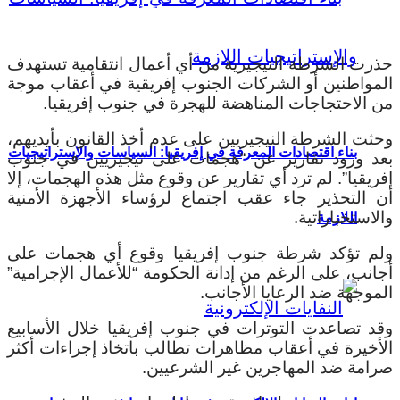
حذرت الشرطة النيجيرية من أي أعمال انتقامية تستهدف
المواطنين أو الشركات الجنوب إفريقية في أعقاب موجة
من الاحتجاجات المناهضة للهجرة في جنوب إفريقيا.
وحثت الشرطة النيجيريين على عدم أخذ القانون بأيديهم،
بناء اقتصادات المعرفة في إفريقيا: السياسات والإستراتيجيات
بعد ورود تقارير عن “هجمات على نيجيريين في جنوب
إفريقيا”. لم ترد أي تقارير عن وقوع مثل هذه الهجمات، إلا
أن التحذير جاء عقب اجتماع لرؤساء الأجهزة الأمنية
والاستخباراتية.
اللازمة
ولم تؤكد شرطة جنوب إفريقيا وقوع أي هجمات على
أجانب، على الرغم من إدانة الحكومة “للأعمال الإجرامية”
الموجهة ضد الرعايا الأجانب.
وقد تصاعدت التوترات في جنوب إفريقيا خلال الأسابيع
الأخيرة في أعقاب مظاهرات تطالب باتخاذ إجراءات أكثر
صرامة ضد المهاجرين غير الشرعيين.