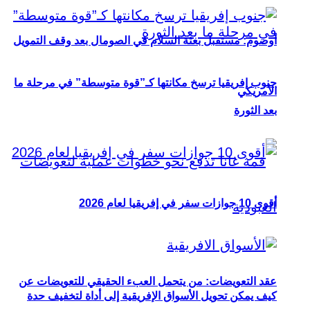
أوصوم: مستقبل بعثة السلام في الصومال بعد وقف التمويل
جنوب إفريقيا ترسخ مكانتها كـ”قوة متوسطة” في مرحلة ما
الأمريكي
بعد الثورة
أقوى 10 جوازات سفر في إفريقيا لعام 2026
عقد التعويضات: من يتحمل العبء الحقيقي للتعويضات عن
كيف يمكن تحويل الأسواق الإفريقية إلى أداة لتخفيف حدة