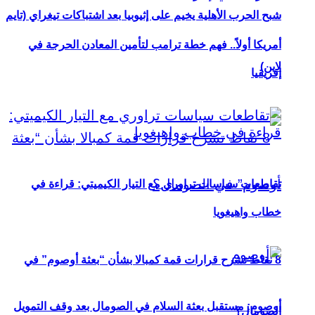
شبح الحرب الأهلية يخيم على إثيوبيا بعد اشتباكات تيغراي (تايم
أمريكا أولاً.. فهم خطة ترامب لتأمين المعادن الحرجة في
لاين)
إفريقيا
تقاطعات سياسات تراوري مع التيار الكيميتي: قراءة في
خطاب واهيغويا
8 نقاط تشرح قرارات قمة كمبالا بشأن “بعثة أوصوم” في
أوصوم: مستقبل بعثة السلام في الصومال بعد وقف التمويل
الصومال؟