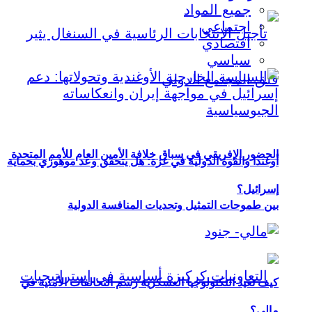
جميع المواد
اجتماعي
اقتصادي
سياسي
الحضور الإفريقي في سباق خلافة الأمين العام للأمم المتحدة
أوغندا والقوة الدولية في غزة: هل يتحقق وعد موهوزي بحماية
إسرائيل؟
بين طموحات التمثيل وتحديات المنافسة الدولية
كيف تعيد التكنولوجيا العسكرية رسم التحالفات الأمنية في
مالي؟