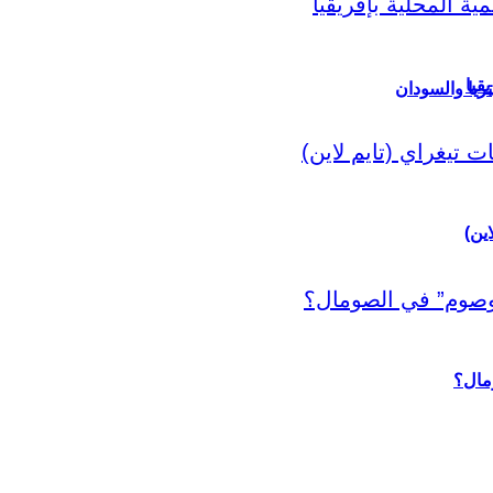
قيا
ريا والسودان
اين)