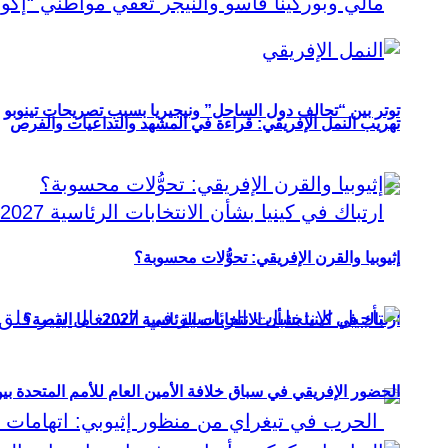
توتر بين “تحالف دول الساحل” ونيجيريا بسبب تصريحات تينوبو
تهريب النمل الإفريقي: قراءة في المشهد والتداعيات والفرص
إثيوبيا والقرن الإفريقي: تحوُّلات محسوبة؟
ارتباك في كينيا بشأن الانتخابات الرئاسية 2027.. ما القصة؟
الحضور الإفريقي في سباق خلافة الأمين العام للأمم المتحدة ب