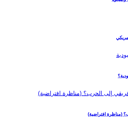
مريكي
دية؟
رب؟ (مناظرة افتراضية)