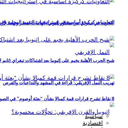
التعاونيات كركيزة أساسية في إستراتيجيات التنمية المحلية بإفري
الحرب في تيغراي من منظور إثيوبي: اتهامات لمصر وتهديد لإريت
شبح الحرب الأهلية يخيم على إثيوبيا بعد اشتباكات تيغراي (تايم ل
تهريب النمل الإفريقي: قراءة في المشهد والتداعيات والفرص
8 نقاط تشرح قرارات قمة كمبالا بشأن “بعثة أوصوم” في الصومال؟
سياسية
اقتصادية