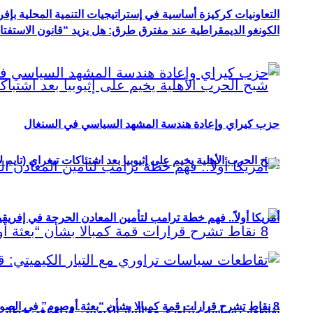
التعاونيات كركيزة أساسية في إستراتيجيات التنمية المحلية بإفري
الكونغو الديمقراطية عند مفترق طرق: هل يزيد “قانون الاستفتاء” 
حزب كيراي وإعادة هندسة المشهد السياسي في السنغال
شبح الحرب الأهلية يخيم على إثيوبيا بعد اشتباكات تيغراي (تايم ل
أمريكا أولاً.. فهم خطة ترامب لتأمين المعادن الحرجة في إفريقي
8 نقاط تشرح قرارات قمة كمبالا بشأن “بعثة أوصوم” في الصومال؟
تقاطعات سياسات تراوري مع التيار الكيميتي: قراءة في خطاب و