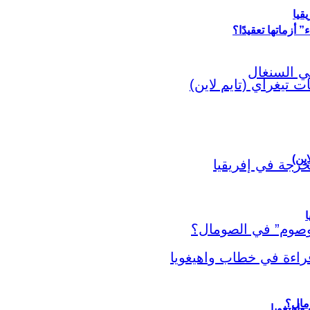
قيا
أزماتها تعقيدًا؟
اين)
ا
اهيغويا