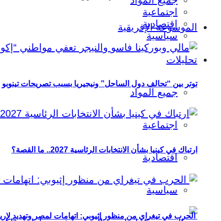
جميع المواد
اجتماعية
اقتصادية
الموسوعة الإفريقية
سياسية
تحليلات
توتر بين “تحالف دول الساحل” ونيجيريا بسبب تصريحات تينوبو
جميع المواد
اجتماعية
ارتباك في كينيا بشأن الانتخابات الرئاسية 2027.. ما القصة؟
اقتصادية
سياسية
الحرب في تيغراي من منظور إثيوبي: اتهامات لمصر وتهديد لإريت