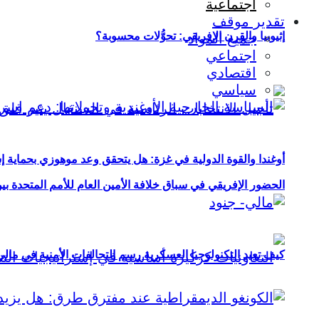
اجتماعية
تقدير موقف
إثيوبيا والقرن الإفريقي: تحوُّلات محسوبة؟
جميع المواد
اجتماعي
اقتصادي
سياسي
أوغندا والقوة الدولية في غزة: هل يتحقق وعد موهوزي بحماية إ
الحضور الإفريقي في سباق خلافة الأمين العام للأمم المتحدة ب
كيف تعيد التكنولوجيا العسكرية رسم التحالفات الأمنية في مال