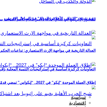
رؤية نقدية: “الانقلاب الأخلاقي للدولة” في الساحل الإفريقي
الحضور الإفريقي في سباق خلافة الأمين العام للأمم المتحدة ب
العدالة التاريخية في مواجهة الإرث الاستعماري: تداعيات الحكم ا
التعاونيات كركيزة أساسية في إستراتيجيات التنمية المحلية بإفري
إطلاق العملة الموحدة “إيكو” في 2027.. “إيكواس” تمضي قدمًا دون انتظار
سياسية
اقتصادية