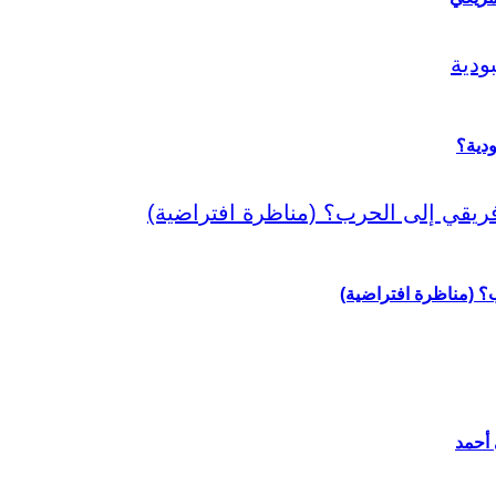
دية؟
رب؟ (مناظرة افتراضية)
 أحمد