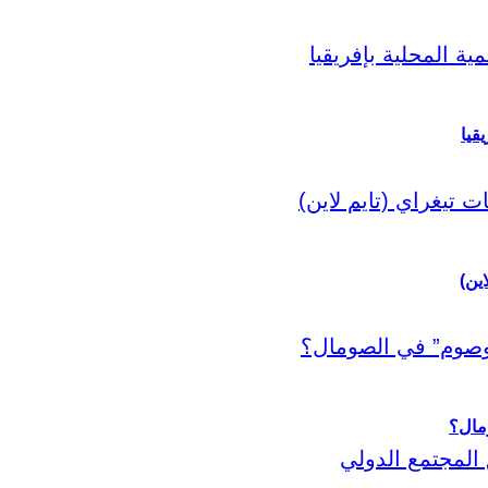
قيا
اين)