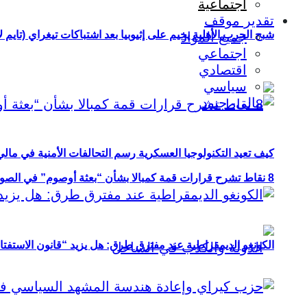
اجتماعية
تقدير موقف
شبح الحرب الأهلية يخيم على إثيوبيا بعد اشتباكات تيغراي (تايم ل
جميع المواد
اجتماعي
اقتصادي
سياسي
كيف تعيد التكنولوجيا العسكرية رسم التحالفات الأمنية في مال
8 نقاط تشرح قرارات قمة كمبالا بشأن “بعثة أوصوم” في الصومال؟
الكونغو الديمقراطية عند مفترق طرق: هل يزيد “قانون الاستفتاء” 