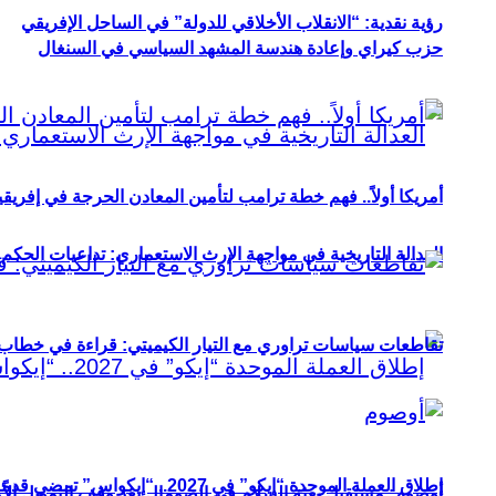
رؤية نقدية: “الانقلاب الأخلاقي للدولة” في الساحل الإفريقي
حزب كيراي وإعادة هندسة المشهد السياسي في السنغال
أمريكا أولاً.. فهم خطة ترامب لتأمين المعادن الحرجة في إفريقي
العدالة التاريخية في مواجهة الإرث الاستعماري: تداعيات الحكم ا
تقاطعات سياسات تراوري مع التيار الكيميتي: قراءة في خطاب و
إطلاق العملة الموحدة “إيكو” في 2027.. “إيكواس” تمضي قدمًا دون انتظار
أوصوم: مستقبل بعثة السلام في الصومال بعد وقف التمويل الأ