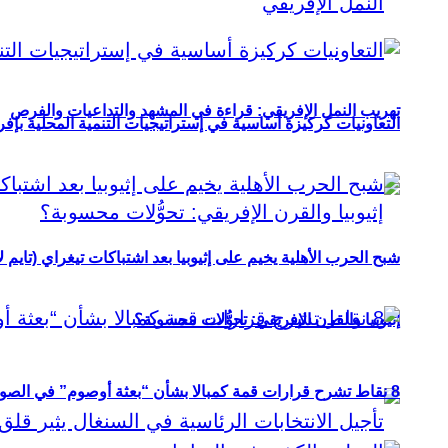
تهريب النمل الإفريقي: قراءة في المشهد والتداعيات والفرص
التعاونيات كركيزة أساسية في إستراتيجيات التنمية المحلية بإفري
شبح الحرب الأهلية يخيم على إثيوبيا بعد اشتباكات تيغراي (تايم ل
إثيوبيا والقرن الإفريقي: تحوُّلات محسوبة؟
8 نقاط تشرح قرارات قمة كمبالا بشأن “بعثة أوصوم” في الصومال؟