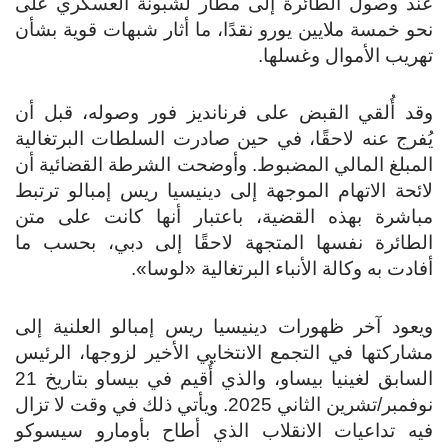
عند وصول الطائرة إلى مطار لشبونة العسكري على
نحو خمسة ملايين يورو نقدًا، ما أثار شبهات قوية بشأن
تهريب الأموال وغسلها.
وقد أُلقي القبض على فرنانديز فور وصوله، قبل أن
يُفرج عنه لاحقًا، في حين صادرت السلطات البرتغالية
المبلغ المالي المضبوط. وأوضحت الشرطة القضائية أن
لائحة الاتهام الموجهة إلى دينيسيا ريس إمبالو ترتبط
مباشرة بهذه القضية، باعتبار أنها كانت على متن
الطائرة نفسها المتجهة لاحقًا إلى دبي، بحسب ما
أفادت به وكالة الأنباء البرتغالية «لوسا».
ويعود آخر ظهورات دينيسيا ريس إمبالو العلنية إلى
مشاركتها في التجمع الانتخابي الأخير لزوجها، الرئيس
السابق لغينيا بيساو، والذي أُقيم في بيساو بتاريخ 21
نوفمبر/تشرين الثاني 2025. ويأتي ذلك في وقت لا تزال
فيه تداعيات الانقلاب الذي أطاح بأومارو سيسوكو