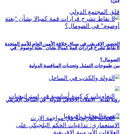
لاين)
الحضور الإفريقي في سباق خلافة الأمين العام للأمم المتحدة
8 نقاط تشرح قرارات قمة كمبالا بشأن “بعثة أوصوم” في
الصومال؟
بين طموحات التمثيل وتحديات المنافسة الدولية
رؤية نقدية: “الانقلاب الأخلاقي للدولة” في الساحل الإفريقي