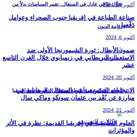
تحوُّل طاقي عادل في السنغال.. تغيير السياسات بدلاً من
أكتوبر 22, 2024
صناعة الطباعة في إفريقيا جنوب الصحراء وعوامل
دَفْعها
دوّامة الديون
أكتوبر 6, 2024
صمود الأبطال: ثورة الشيمورنجا الأولى ضد
الاستعمار البريطاني في زيمبابوي خلال القرن التاسع
عشر
أكتوبر 20, 2024
الانتخابات التشريعية في السنغال: الرهانات في
انعدام الحوكمة في أنشطة استغلال الذهب بوسط إفريقيا
مبارزة عن بُعْد بين عثمان سونكو وماكي سال
أكتوبر 21, 2024
العلوم التطبيقية في إفريقيا القديمة: نظرة في الأثر
والمؤثرات