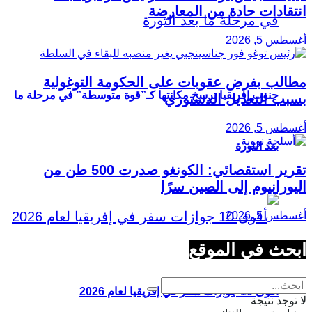
انتقادات حادة من المعارضة
أغسطس 5, 2026
مطالب بفرض عقوبات على الحكومة التوغولية
جنوب إفريقيا ترسخ مكانتها كـ”قوة متوسطة” في مرحلة ما
بسبب التعديل الدستوري
أغسطس 5, 2026
بعد الثورة
تقرير استقصائي: الكونغو صدرت 500 طن من
اليورانيوم إلى الصين سرًا
أغسطس 5, 2026
ابحث في الموقع
أقوى 10 جوازات سفر في إفريقيا لعام 2026
لا توجد نتيجة