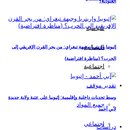
العبودية؟
سياسية
اقتصادية
إثيوبيا وإريتريا وجبهة تيغراي: من يجر القرن الإفريقي إلى
الحرب؟ (مناظرة افتراضية)
اجتماعية
تقدير موقف
وسط تحديات داخلية وإقليمية: إثيوبيا على عتبة ولاية جديدة
جميع المواد
لآبي أحمد
اجتماعي
دراسات