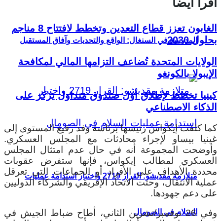
اقرأ أيضا
الغابون تعزز قطاع التعدين وتخطط لافتتاح 8 مناجم
بحلول 2030
المدرسة في السنغال: الواقع والتحديات وآفاق المستقبل
الولايات المتحدة تُضاعف التزامها المالي لمكافحة
الإيبولا بالكونغو
كينيا تخطط لإطلاق أول صندوق متداول يركز على
الذكاء الاصطناعي
كما كلفت إيكواس رئيسها برئاسة وفد رفيع المستوى إلى
غينيا بيساو لإجراء محادثات مع المجلس العسكري.
وأوضحت المجموعة أنه في حال عدم امتثال المجلس
العسكري لمطالب إيكواس، فإنها ستفرض عقوبات
محددة الأهداف على الأفراد أو الجماعات التي تعرقل
متلازمة مقديشو: القرار 2719 واختبار استدامة عمليات
عملية الانتقال، وحثت الاتحاد الإفريقي والشركاء الدوليين
على دعم جهودها.
السلام في الصومال
وفي 26 نوفمبر/تشرين الثاني، أطاح ضباط الجيش في