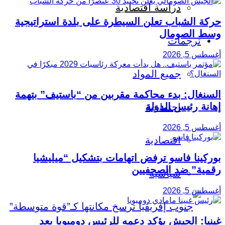
دراسة اقتصادية
حركة الشباب تعلن السيطرة على بلدة استراتيجية
وسط الصومال
ترجمات
أغسطس 5, 2026
جميع المواد
السنغال: بدء محاكمة مقربين من “باستيف” بتهمة
إهانة رئيس الدولة
اجتماعية
أغسطس 5, 2026
اقتصادية
بوركينا فاسو ترفض اتهامات بتشكيل “ميليشيا
رقمية” ضد الصحفيين
سياسية
أغسطس 5, 2026
غينيا: الجيش يؤكد دعمه للرئيس دومبويا بعد