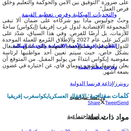
على ضرورة “التوفيق بين الأمن والحوكمة والتعليم وخلق
فرص العمل”.
وحثّ جوليوس مادا بيو شركاءه على ضمان ألا تبقى
المجموعة الاقتصادية لدول غرب إفريقيا (إيكواس) ساحةً
للأزمات، بل أرضًا للفرص. وفي هذا السياق، شدّد على
التركيز على عام 2027 والإطلاق المُزمع للعملة الموحدة
للدول الأعضاء. وستقع هذه المهمة على عاتق السنغال
القطن في إفريقيا: الأهمية الاقتصادية والتحديات الهيكلية
بشكل خاص، حيث سيتم تعيين أحد مواطنيها لرئاسة
مفوضية إيكواس ابتداءً من يوليو المقبل. من المتوقع أن
يعلن رئيسها، باشيرو ديوماي فاي، عن اختياره في غضون
وفرص تعظيم القيمة
بضعة أشهر.
رويترز
/
إذاعة فرنسا الدولية
كلمات مفتاحية:
الانتقال العسكري
ايكواس
غرب إفريقيا
دراسة سياسية
Share
Tweet
Send
دراسة اجتماعية
مواد ذات صلة