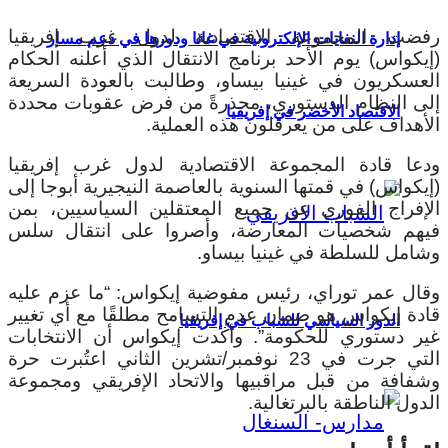
رفضت المجموعة الاقتصادية لدول غرب إفريقيا
إدارة النفايات الإلكترونية في غانا ودورها في دعم مسار
(إيكواس) يوم الأحد برنامج الانتقال الذي أعلنه الحكام
العسكريون في غينيا بيساو، وطالبت بالعودة السريعة
إلى النظام الدستوري، محذرةً من فرض عقوبات محددة
الاقتصاد الأخضر في إفريقيا
الأهداف على من يعرقلون هذه العملية.
ودعا قادة المجموعة الاقتصادية لدول غرب إفريقيا
(إيكواس) في قمتها السنوية بالعاصمة النيجيرية أبوجا إلى
الإفراج الفوري عن جميع المعتقلين السياسيين، بمن
فيهم شخصيات المعارضة، وأصروا على انتقال سلس
وشامل للسلطة في غينيا بيساو.
وقال عمر توراي، رئيس مفوضية إيكواس: “ما عزم عليه
قادة إيكواس هو ضمان عدم التسامح مطلقًا مع أي تغيير
الدور السياسي للشباب في إفريقيا
غير دستوري للحكومة”.
وأكدت إيكواس أن الانتخابات
التي جرت في 23 نوفمبر/تشرين الثاني اعتُبرت حرة
وشفافة من قبل مراقبيها والاتحاد الإفريقي ومجموعة
الدول الناطقة بالبرتغالية.