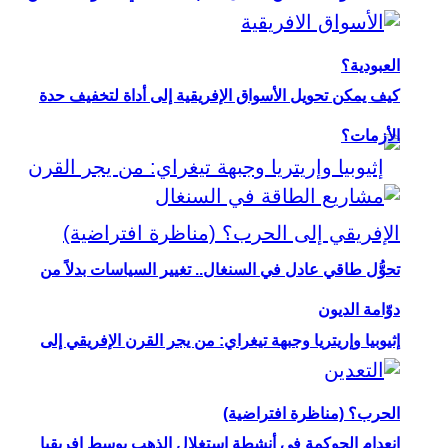
العبودية؟
كيف يمكن تحويل الأسواق الإفريقية إلى أداة لتخفيف حدة
الأزمات؟
تحوُّل طاقي عادل في السنغال.. تغيير السياسات بدلاً من
دوّامة الديون
إثيوبيا وإريتريا وجبهة تيغراي: من يجر القرن الإفريقي إلى
الحرب؟ (مناظرة افتراضية)
انعدام الحوكمة في أنشطة استغلال الذهب بوسط إفريقيا