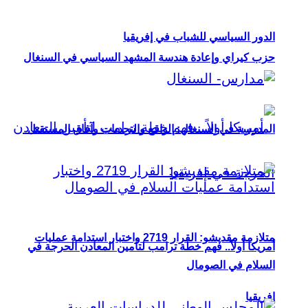
الدور السياسي للشباب في إفريقيا
حزب كيراي وإعادة هندسة المشهد السياسي في السنغال
المدرسة في السنغال: الواقع والتحديات وآفاق المستقبل
متلازمة مقديشو: القرار 2719 واختبار استدامة عمليات
أمريكا أولاً.. فهم خطة ترامب لتأمين المعادن الحرجة في
السلام في الصومال
إفريقيا