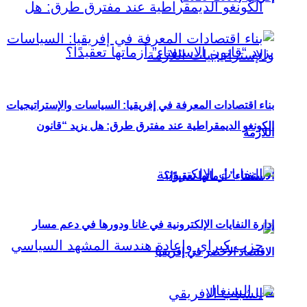
بناء اقتصادات المعرفة في إفريقيا: السياسات والإستراتيجيات
الكونغو الديمقراطية عند مفترق طرق: هل يزيد “قانون
اللازمة
الاستفتاء” أزماتها تعقيدًا؟
إدارة النفايات الإلكترونية في غانا ودورها في دعم مسار
الاقتصاد الأخضر في إفريقيا