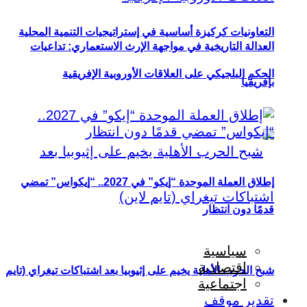
التعاونيات كركيزة أساسية في إستراتيجيات التنمية المحلية
العدالة التاريخية في مواجهة الإرث الاستعماري: تداعيات
الحكم البلجيكي على العلاقات الأوروبية الإفريقية
بإفريقيا
إطلاق العملة الموحدة “إيكو” في 2027.. “إيكواس” تمضي
قدمًا دون انتظار
سياسية
اقتصادية
شبح الحرب الأهلية يخيم على إثيوبيا بعد اشتباكات تيغراي (تايم
اجتماعية
تقدير موقف