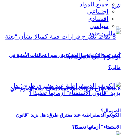
جميع المواد
لاين)
اجتماعي
اقتصادي
سياسي
كيف تعيد التكنولوجيا العسكرية رسم التحالفات الأمنية في
مالي؟
8 نقاط تشرح قرارات قمة كمبالا بشأن “بعثة أوصوم” في
الصومال؟
الكونغو الديمقراطية عند مفترق طرق: هل يزيد “قانون
الاستفتاء” أزماتها تعقيدًا؟