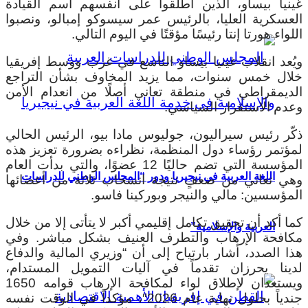
غينيا بيساو، الذين أطلقوا على أنفسهم اسم القيادة
العسكرية العليا، بالرئيس عمر سيسوكو إمبالو، ونصبوا
اللواء هورتا إنتا رئيسًا مؤقتًا في اليوم التالي.
ويُعد انقلاب غينيا بيساو التاسع في غرب ووسط إفريقيا
خلال خمس سنوات، مما يزيد المخاوف بشأن التراجع
الديمقراطي في منطقة تعاني أصلًا من انعدام الأمن
وعدم الاستقرار السياسي.
ذكّر رئيس سيراليون، جوليوس مادا بيو، الرئيس الحالي
لمؤتمر رؤساء دول المنظمة، نظراءه بضرورة تعزيز هذه
المؤسسة التي تضم حاليًا 12 عضوًا، والتي بدأت العام
اللغة العربية في نيجيريا ودور “المجلس الوطني للدراسات
وهي تعاني من ضعفٍ نتيجة انسحاب ثلاثة من أعضائها
المؤسسين: مالي والنيجر وبوركينا فاسو.
كما أكد أن تحقيق تكامل إقليمي أكبر لا يتأتى إلا من خلال
العربية والإسلامية”
مكافحة الإرهاب والتطرف العنيف بشكل مباشر. وفي
هذا الصدد، أشار بارتياح إلى أن “وزيري المالية والدفاع
لدينا يحرزان تقدماً في آليات التمويل المستدام،
ويستعدان لإطلاق لواء لمكافحة الإرهاب قوامه 1650
جندياً بحلول نهاية عام 2026″، مؤكداً في الوقت نفسه