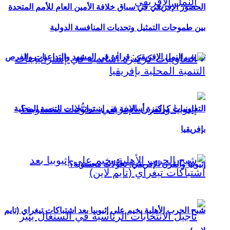
الحضور الإفريقي في سباق خلافة الأمين العام للأمم المتحدة
بين طموحات التمثيل وتحديات المنافسة الدولية
تهريب النمل الإفريقي: قراءة في المشهد والتداعيات والفرص
التعاونيات كركيزة أساسية في إستراتيجيات التنمية المحلية
بإفريقيا
إثيوبيا والقرن الإفريقي: تحوُّلات محسوبة؟
شبح الحرب الأهلية يخيم على إثيوبيا بعد اشتباكات تيغراي (تايم