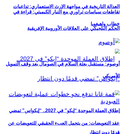
العدالة التاريخية في مواجهة الإرث الاستعماري: تداعيات
تقاطعات سياسات تراوري مع التيار الكيميتي: قراءة في
خطاب واهيغويا
الحكم البلجيكي على العلاقات الأوروبية الإفريقية
أوصوم: مستقبل بعثة السلام في الصومال بعد وقف التمويل
الأمريكي
إطلاق العملة الموحدة “إيكو” في 2027.. “إيكواس” تمضي
عقد التعويضات: من يتحمل العبء الحقيقي للتعويضات عن
قدمًا دون انتظار