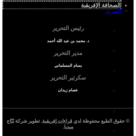
الصحافة الإفريقية
المزيد
رئيس التحرير
إفريقيا في المؤشرات
د. محمد بن عبد الله أحمد
الحالة الدينية
مدير التحرير
بسام المسلماني
الملف الإفريقي
سكرتير التحرير
الصحافة الإفريقية
عصام زيدان
المجتمع الإفريقي
© حقوق الطبع محفوظة لدي
قراءات إفريقية
. تطوير شركة
بُنّاج
ميديا
.
ثقافة وأدب