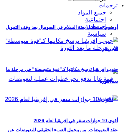
ترجمات
جميع المواد
اجتماعية
اقتصادية
أوصوم: مستقبل بعثة السلام في الصومال بعد وقف التمويل
سياسية
الأمريكي
جنوب إفريقيا ترسخ مكانتها كـ”قوة متوسطة” في مرحلة ما
بعد الثورة
أقوى 10 جوازات سفر في إفريقيا لعام 2026
عقد التعويضات: من يتحمل العبء الحقيقي للتعويضات عن