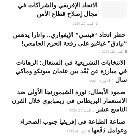
الاتحاد الإفريقي والشراكات في
مجال إصلاح قطاع الأمن
أكتوبر 22, 2024
حظر اتحاد “فيسي” الإيفواري.. واتارا يدهس
“بيادق” غباغبو على رقعة الحرم الجامعي!
أكتوبر 22, 2024
الانتخابات التشريعية في السنغال: الرهانات
في مبارزة عن بُعْد بين عثمان سونكو وماكي
سال
أكتوبر 21, 2024
صمود الأبطال: ثورة الشيمورنجا الأولى ضد
الاستعمار البريطاني في زيمبابوي خلال القرن
التاسع عشر
أكتوبر 20, 2024
صناعة الطباعة في إفريقيا جنوب الصحراء
وعوامل دَفْعها
أكتوبر 6, 2024