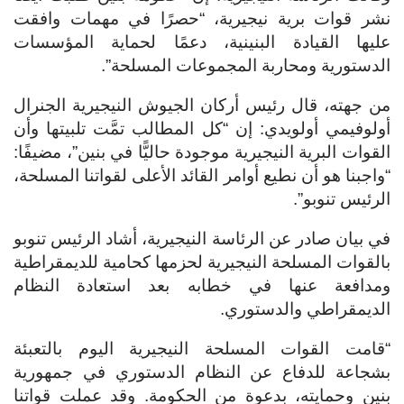
نشر قوات برية نيجيرية، “حصرًا في مهمات وافقت
عليها القيادة البنينية، دعمًا لحماية المؤسسات
الدستورية ومحاربة المجموعات المسلحة”.
من جهته، قال رئيس أركان الجيوش النيجيرية الجنرال
أولوفيمي أولويدي: إن “كل المطالب تمَّت تلبيتها وأن
القوات البرية النيجيرية موجودة حاليًّا في بنين”، مضيفًا:
“واجبنا هو أن نطيع أوامر القائد الأعلى لقواتنا المسلحة،
الرئيس تنوبو”.
في بيان صادر عن الرئاسة النيجيرية، أشاد الرئيس تنوبو
بالقوات المسلحة النيجيرية لحزمها كحامية للديمقراطية
ومدافعة عنها في خطابه بعد استعادة النظام
الديمقراطي والدستوري.
“قامت القوات المسلحة النيجيرية اليوم بالتعبئة
بشجاعة للدفاع عن النظام الدستوري في جمهورية
بنين وحمايته، بدعوة من الحكومة. وقد عملت قواتنا