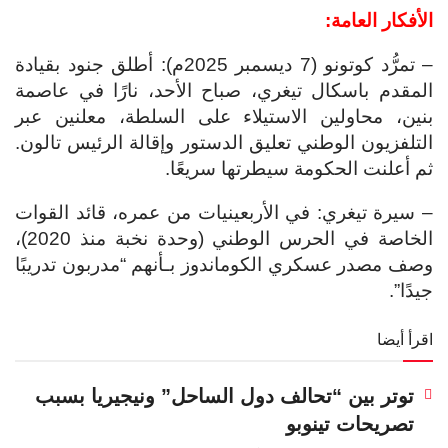
الأفكار العامة:
– تمرُّد كوتونو (7 ديسمبر 2025م): أطلق جنود بقيادة
المقدم باسكال تيغري، صباح الأحد، نارًا في عاصمة
بنين، محاولين الاستيلاء على السلطة، معلنين عبر
التلفزيون الوطني تعليق الدستور وإقالة الرئيس تالون.
ثم أعلنت الحكومة سيطرتها سريعًا.
– سيرة تيغري: في الأربعينيات من عمره، قائد القوات
الخاصة في الحرس الوطني (وحدة نخبة منذ 2020)،
وصف مصدر عسكري الكوماندوز بـأنهم “مدربون تدريبًا
جيدًا”.
اقرأ أيضا
توتر بين “تحالف دول الساحل” ونيجيريا بسبب
تصريحات تينوبو