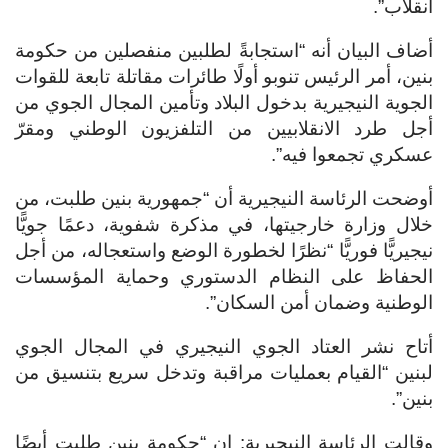
انقلاب”.
أضاف البيان أنه “استجابةً لطلبين منفصلين من حكومة
بنين، أمر الرئيس تنوبو أولًا طائرات مقاتلة تابعة للقوات
الجوية النيجيرية بدخول البلاد وتأمين المجال الجوي من
أجل طرد الانقلابيين من التلفزيون الوطني ومقرّ
عسكري تجمعوا فيه”.
أوضحت الرئاسة النيجيرية أن “جمهورية بنين طلبت، من
خلال وزارة خارجيتها، في مذكرة شفوية، دعمًا جويًّا
نيجيريًّا فوريًّا “نظرًا لخطورة الوضع واستعجاله، من أجل
الحفاظ على النظام الدستوري وحماية المؤسسات
الوطنية وضمان أمن السكان”.
أتاح نشر العتاد الجوي النيجيري في المجال الجوي
لبنين “القيام بعمليات مراقبة وتدخل سريع بتنسيق من
بنين”.
وقالت الرئاسة النيجيرية: إن “حكومة بنين طلبت أيضًا