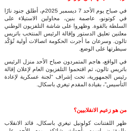
في صباح يوم الأحد 7 ديسمبر 2025م، أطلق جنود نارًا
في كوتونو، عاصمة بنين، محاولين الاستيلاء على
السلطة بالقوة. وظهروا على شاشة التلفزيون الوطني
معلنين تعليق الدستور وإقالة الرئيس المنتخب باتريس
تالون. وسرعان ما أجرت الحكومة اتصالات أولية تُؤكّد
سيطرتها على الوضع.
في الواقع، هاجم المتمردون صباح الأحد منزل الرئيس
باتريس تالون، ثم اقتحموا التلفزيون العام لإعلان إقالة
رئيس الجمهورية، تحت إشراف “لجنة عسكرية لإعادة
التأسيس”، بقيادة المقدم تيغري باسكال.
من هو زعيم الانقلابيين؟
ظهر اللفتنانت كولونيل تيغري باسكال، قائد الانقلاب
والمقترن اسمه بأحداث شائكة، يوم الأحد على