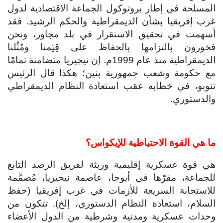
المسلحة في إطار بروتوكول الجماعة الاقتصادية لدول
غرب إفريقيا بشأن الديمقراطية والحكم الرشيد. فقد
أسهمت في تحقيق الاستقرار في بلد مجاور، ونحن
فخورون بالتزامها بالحفاظ على قِيَمنا ومُثُلنا
الديمقراطية منذ عام 1999م. إن نيجيريا متضامنة تمامًا
مع حكومة وشعب جمهورية بنين؛ هكذا قال الرئيس
تنوبو، في خطابه عقب استعادة النظام الديمقراطي
والدستوري.
ما هي القوة الاحتياطية للإيكواس؟
هي قوة عسكرية إقليمية وريثة لفريق الرصد التابع
للجماعة، مقرّها في أبوجا، عاصمة نيجيريا، مُصمَّمة
للاستجابة السريعة للأزمات في غرب إفريقيا (حفظ
السلام، استعادة النظام الدستوري، إلخ). تتكون من
وحدات عسكرية ومدنية وشرطية من الدول الأعضاء