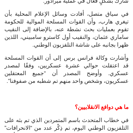
شارك بشكلٍ فعال في عملية ميرادور.
في سياق متصل، أفادت وسائل الإعلام المحلية بأن
تيغري هارب، وأن القوات المسلحة الموالية للحكومة
تقوم بعمليات بحث نشطة عنه، بالإضافة إلى النقيب
ساماري عثمان، والنقيب أول كاسترو سامبيني، اللذين
ظهرا بجانبه على شاشة التلفزيون الوطني.
وأشارت وكالة فرانس برس إلى أن القوات المسلحة
قد اعتقلت حوالي عشرة عسكريين، وفقًا لمصدر
عسكري. وأوضح المصدر أن “جميع المعتقلين
عسكريون، وشخص واحد منهم تم شطبه من صفوفنا”.
ما هي دوافع الانقلابيين؟
في خطاب المتحدث باسم المتمردين الذي تم بثه على
التلفزيون الوطني اليوم، تم ذِكْر عدد من “الانحرافات”