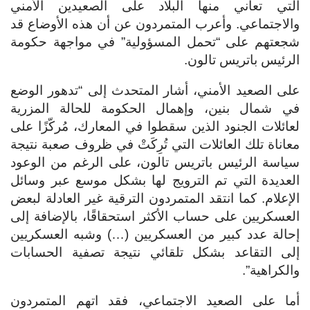
التي تعاني منها البلاد على الصعيدين الأمني
والاجتماعي. وأعرب المتمردون عن أن هذه الأوضاع قد
شجعتهم على “تحمل المسؤولية” في مواجهة حكومة
الرئيس باتريس تالون.
على الصعيد الأمني، أشار المتحدث إلى “تدهور الوضع
في شمال بنين، وإهمال الحكومة للحالة المزرية
لعائلات الجنود الذين سقطوا في المعارك، مُركّزًا على
معاناة تلك العائلات التي تُرِكَتْ في ظروف صعبة نتيجة
سياسة الرئيس باتريس تالون، على الرغم من الوعود
العديدة التي تم الترويج لها بشكل موسع عبر وسائل
الإعلام. كما انتقد المتمردون الترقية غير العادلة لبعض
العسكريين على حساب الأكثر استحقاقًا، بالإضافة إلى
إحالة عدد كبير من العسكريين (…) وشبه العسكريين
إلى التقاعد بشكل تلقائي نتيجة تصفية الحسابات
والكراهية”.
أما على الصعيد الاجتماعي، فقد اتهم المتمردون