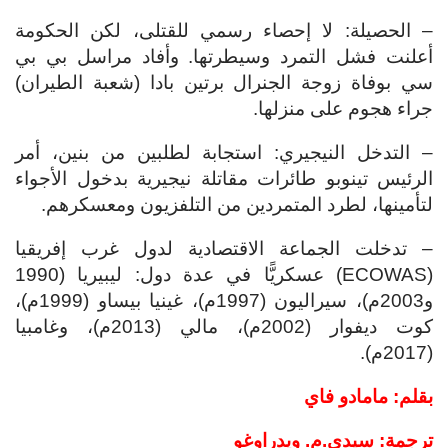
– الحصيلة: لا إحصاء رسمي للقتلى، لكن الحكومة
أعلنت فشل التمرد وسيطرتها. وأفاد مراسل بي بي
سي بوفاة زوجة الجنرال برتين بادا (شعبة الطيران)
جراء هجوم على منزلها.
– التدخل النيجيري: استجابة لطلبين من بنين، أمر
الرئيس تينوبو طائرات مقاتلة نيجيرية بدخول الأجواء
لتأمينها، لطرد المتمردين من التلفزيون ومعسكرهم.
– تدخلت الجماعة الاقتصادية لدول غرب إفريقيا
(ECOWAS) عسكريًّا في عدة دول: ليبيريا (1990
و2003م)، سيراليون (1997م)، غينيا بيساو (1999م)،
كوت ديفوار (2002م)، مالي (2013م)، وغامبيا
(2017م).
بقلم: مامادو فاي
ترجمة: سيدي.م. ويدراوغو