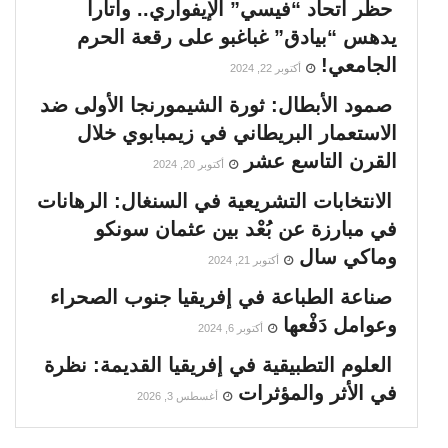
حظر اتحاد “فيسي” الإيفواري.. واتارا
يدهس “بيادق” غباغبو على رقعة الحرم
الجامعي!
أكتوبر 22, 2024
صمود الأبطال: ثورة الشيمورنجا الأولى ضد
الاستعمار البريطاني في زيمبابوي خلال
القرن التاسع عشر
أكتوبر 20, 2024
الانتخابات التشريعية في السنغال: الرهانات
في مبارزة عن بُعْد بين عثمان سونكو
وماكي سال
أكتوبر 21, 2024
صناعة الطباعة في إفريقيا جنوب الصحراء
وعوامل دَفْعها
أكتوبر 6, 2024
العلوم التطبيقية في إفريقيا القديمة: نظرة
في الأثر والمؤثرات
أغسطس 3, 2026