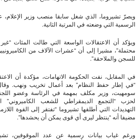
ويصرّ تشيروما، الذي شغل سابقا منصب وزير الإعلام، عل
الرسمية التي وضعته في المرتبة الثانية.
ويؤكد أن الاعتقالات الواسعة التي طالت المئات “غير 
محتملة”، مشيرا إلى أن “عشرات الآلاف من الكاميرونيي
للسجن والملاحقة”.
في المقابل، نفت الحكومة الاتهامات، مؤكدة أن الاعت
“في إطار حفظ النظام” بعد أعمال تخريب ونهب. وقال 
سومهيت، وزير مكلف بمهمة في الرئاسة وعضو اللجنة
لحزب “التجمع الديمقراطي للشعب الكاميروني” ال
التهديدات التي أطلقها تشيروما “تفتقر إلى القوة اللازمة 
مضيفا أنه “ينتظر ليرى أي قوى يمكن أن يحشدها”.
ورغم غياب بيانات رسمية عن عدد الموقوفين، تشير