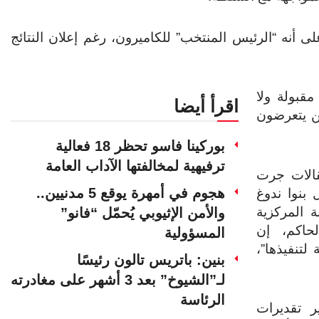
ى أنه “الرئيس المنتخب” للكاميرون، رغم إعلان النتائج
مقبولة ولا
اقرأ أيضا
ن يتعرضون
بوركينا فاسو تحظر 18 فعالية
ترفيهية لمخالفتها الآداب العامة
قالات جرت
هجوم في أمهرة يوقع 5 مدنيين..
بنوا ندوغ
 المركزية
والأمن الإثيوبي يُحمّل “فانو”
حاكم، إن
المسؤولية
لتنفيذها”،
بنين: باتريس تالون رئيسًا
لـ”الشيوخ” بعد 3 أشهر على مغادرته
الرئاسة
 تقديرات