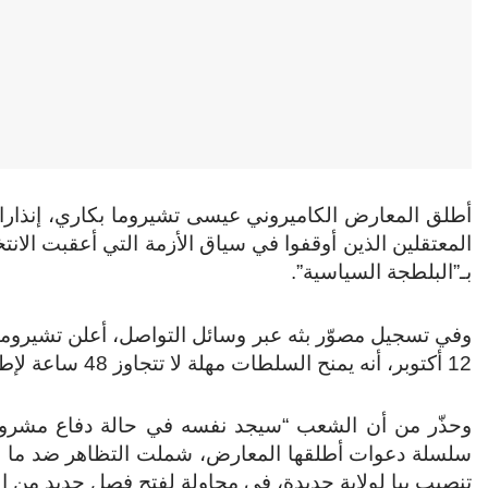
أطلق المعارض الكاميروني عيسى تشيروما بكاري، إنذارا 
المعتقلين الذين أوقفوا في سياق الأزمة التي أعقبت الانت
بـ”البلطجة السياسية”.
وفي تسجيل مصوّر بثه عبر وسائل التواصل، أعلن تشيروما،
12 أكتوبر، أنه يمنح السلطات مهلة لا تتجاوز 48 ساعة لإطلاق سراح جميع المعتقلين “دون شروط”.
وحذّر من أن الشعب “سيجد نفسه في حالة دفاع مشروع” إ
سلسلة دعوات أطلقها المعارض، شملت التظاهر ضد ما وصفه
تنصيب بيا لولاية جديدة، في محاولة لفتح فصل جديد من ا