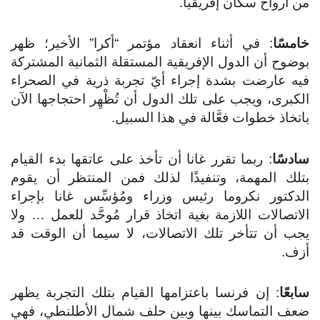
من أرواح سكان إفريقيا.
خامسًا
: في أثناء انعقاد مؤتمر “أكرا” الأخير؛ ظهر
بوضوح أن الدول الإفريقية المستقلة الثمانية المشتركة
فيه عارضت بشدة إجراء أيّ تجربة ذرية في الصحراء
الكبرى، ويجب على تلك الدول أن تُظْهِر احتجاجها الآن
باتخاذ خطوات فعَّالة في هذا السبيل.
سادسًا
: ربما تقرر غانا أن تأخذ على عاتقها بدء القيام
بتلك المهمة، وتنفيذًا لذلك فمن المنتظر أن يقوم
الدكتور نكروما رئيس وزراء ومُؤسِّس غانا بإجراء
الاتصالات اللازمة بغية اتخاذ قرار مُوحَّد للعمل … ولا
يجب أن تتأخر تلك الاتصالات، لا سيما أن الوقت قد
أزف.
سابعًا
: إن فرنسا باعتزامها القيام بتلك التجربة يظهر
ضعف التماسك بينها وبين حلف شمال الأطلنطي، فهي