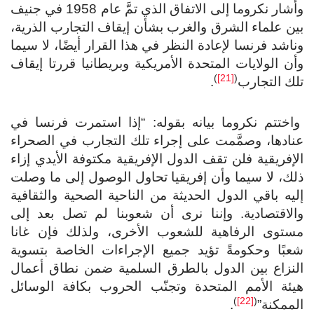
وأشار نكروما إلى الاتفاق الذي تمَّ عام 1958 في جنيف
بين علماء الشرق والغرب بشأن إيقاف التجارب الذرية،
وناشد فرنسا لإعادة النظر في هذا القرار أيضًا، لا سيما
وأن الولايات المتحدة الأمريكية وبريطانيا قررتا إيقاف
)
[21]
(
تلك التجارب
.
واختتم نكروما بيانه بقوله: “إذا استمرت فرنسا في
عنادها، وصمَّمت على إجراء تلك التجارب في الصحراء
الإفريقية فلن تقف الدول الإفريقية مكتوفة الأيدي إزاء
ذلك، لا سيما وأن إفريقيا تحاول الوصول إلى ما وصلت
إليه باقي الدول الحديثة من الناحية الصحية والثقافية
والاقتصادية. وإننا نرى أن شعوبنا لم تصل بعد إلى
مستوى الرفاهية للشعوب الأخرى، ولذلك فإن غانا
شعبًا وحكومةً تؤيد جميع الإجراءات الخاصة بتسوية
النزاع بين الدول بالطرق السلمية ضمن نطاق أعمال
هيئة الأمم المتحدة وتجنّب الحروب بكافة الوسائل
)
[22]
(
الممكنة”
.