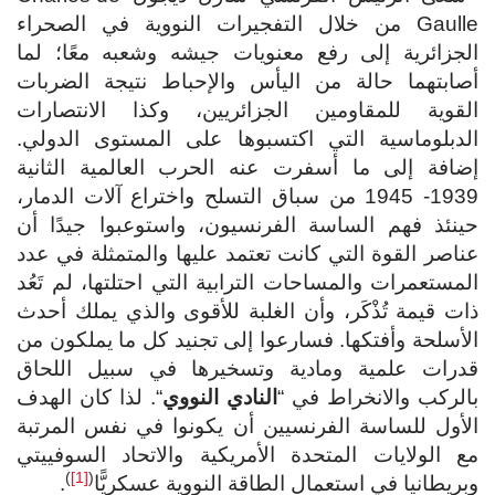
Gaulle من خلال التفجيرات النووية في الصحراء
الجزائرية إلى رفع معنويات جيشه وشعبه معًا؛ لما
أصابتهما حالة من اليأس والإحباط نتيجة الضربات
القوية للمقاومين الجزائريين، وكذا الانتصارات
الدبلوماسية التي اكتسبوها على المستوى الدولي.
إضافة إلى ما أسفرت عنه الحرب العالمية الثانية
1939- 1945 من سباق التسلح واختراع آلات الدمار،
حينئذ فهم الساسة الفرنسيون، واستوعبوا جيدًا أن
عناصر القوة التي كانت تعتمد عليها والمتمثلة في عدد
المستعمرات والمساحات الترابية التي احتلتها، لم تَعُد
ذات قيمة تُذْكَر، وأن الغلبة للأقوى والذي يملك أحدث
الأسلحة وأفتكها. فسارعوا إلى تجنيد كل ما يملكون من
قدرات علمية ومادية وتسخيرها في سبيل اللحاق
بالركب والانخراط في “
النادي النووي
“. لذا كان الهدف
الأول للساسة الفرنسيين أن يكونوا في نفس المرتبة
مع الولايات المتحدة الأمريكية والاتحاد السوفييتي
)
[1]
(
وبريطانيا في استعمال الطاقة النووية عسكريًّا
.