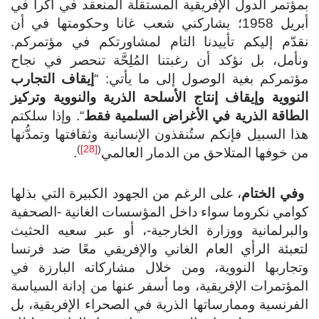
بمؤتمر الدول الإفريقية المستقلة المنعقد في أكرا في
أبريل 1958؛ يشاركني شعب غانا وحكومتها في أن
نقدّم إليكم تأييدنا التام لمشاورتكم في مؤتمركم.
ونأمل، بل نؤكد أن رغبتنا المُلِحَّة تنحصر في نجاح
مؤتمركم بغية الوصول إلى ما يأتي: “
إيقاف التجارب
النووية وإيقاف إنتاج الأسلحة الذرية والنووية وتركيز
الطاقة الذرية في الأغراض السلمية فقط
“. وإذا سلكتم
هذا السبيل فإنكم ستُنقذون الإنسانية وثقافتها وتمدُّنها
)
[28]
(
من خوفها المتلاحق من الدمار العالمي
.
وفي الختام
، على الرغم من الجهود الكبيرة التي بذلها
كوامي نكروما سواء داخل المؤسسات الغانية -الصحفية
والبرلمانية ووزارة الخارجية-، أو عبر سعيه الحثيث
لتعبئة الرأي العام الغاني والإفريقي معًا ضد فرنسا
وتجاربها النووية، ومن خلال مشاركاته البارزة في
المؤتمرات الإفريقية، وما أسفر عنها من إدانة السياسة
الفرنسية وممارساتها الذرية في الصحراء الإفريقية، بل