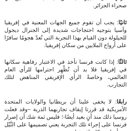
صحراء الجزائر.
ثانيًا
: يجب أن تقوم جميع الجهات المعنية في إفريقيا
وآسيا بتوجيه احتجاجات شديدة إلى الجنرال ديجول
للحيلولة دون القيام بهذا التجربة التي تُعدّ هجومًا سافرًا
على أرواح الملايين من سكان إفريقيا.
ثالثًا
: إذا كانت فرنسا تأخذ في الاعتبار رفاهية سكانها
في إفريقيا فلا بد أن تُظْهِر احترامها للرأي العام
العالمي، وخاصةً الرأي الإفريقي المناهض لتلك
التجارب.
رابعًا
: لا يخفى علينا أن بريطانيا والولايات المتحدة
الأمريكية قد قررتا إيقاف تجاربهما الذرية –وقد فعلت
روسيا ذلك منذ آنٍ بعيد أيضًا-؛ فليس ثمة شك أن إصرار
فرنسا على إجراء تلك التجربة يعني تصميمها على النَّيْل