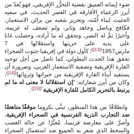
ضوء إيمانه العميق بقضية التحرُّر الإفريقي، فهو يُعدّ من
أبرز الزعماء الأفارقة في العصر الحديث، في سعيه
الحثيث لبناء أُمّته، وتحرير شعبه من براثن الاستعمار،
فكافح وناضل وجاهد وثابر، ولم تضعف له عزيمة،
وأخيرًا تمَّ له النصر، وتحقق له ما أراده، وحصلت غانا
على يديه على حريتها واستقلالها في 7
)
[13]
(
مارس1957
؛ كأول دولة في إفريقيا جنوب الصحراء
تحقق هذا الحدث البطولي، كما ناضل من أجل توحيد
القارة الإفريقية وتصفية الاستعمار الغربي، وضرورة أن
)
[14]
(
يستفيد أبناء القارة الإفريقية من خيراتها وثرواتها
،
وكان من أبرز شعاراته: “
إن
استقلالنا لا معنى له ما لم
)
[15]
“(
يرتبط بالتحرير الكامل للقارة الإفريقية
.
وانطلاقًا من هذا المنظور، تبنَّى نكروما
موقفًا مناهضًا
ضد التجارب الذرية الفرنسية في الصحراء الإفريقية
،
وأصرَّ على معارضة فرنسا، مُعبِّرًا عن حالة الغضب
والسخط الذي شعر به الجميع ضد استعمال الصحراء