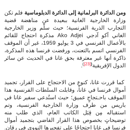
ومن الدائرة البرلمانية إلى الدائرة الدبلوماسية
فلم تكن
وزارة الخارجية الغانية ببعيدة عن مناهضة قضية
التجارب الذرية الفرنسية؛ حيث سلَّم وزير الخارجية
الغاني آكو آدجي Ako Adjei مذكرة احتجاج للقائم
بالأعمال الفرنسي في 3 يوليو 1959، غير أن الموقف
الفرنسي اتسم بالتعنت، ورفضت فرنسا هذه المذكرة،
ذاكرة أنها غير معترفة بحق غانا في الحديث عن سائر
)
[23]
(
الدول الإفريقية
.
كما قررت غانا، كنوعٍ من الاحتجاج على القرار، تجميد
أموال فرنسا في غانا، وقابلت السلطات الفرنسية هذا
الموقف باحـتجاجٍ عميق؛ حيث استُدعي سفير غانا في
باريس من طرف وزارة الخارجية الفرنسية، وتم
استقباله مِن قِبَل الكاتب العام، الذي طلب منه
توضيحاتٍ بخصوص هذا القرار القاضي بتجميد أموال
فرنسا في غانا احتجاجًا على تفجيرها النووي في رقان.