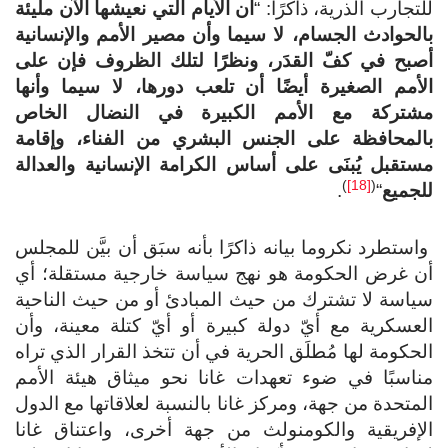
للتجارب الذرية، ذاكرًا: “
أن الأيام التي نعيشها الآن مليئة
بالحوادث الجسام، لا سيما وأن مصير الأمم والإنسانية
أصبح في كفّ القدَر، ونظرًا لتلك الظروف فإن على
الأمم الصغيرة أيضًا أن تلعب دورها، لا سيما وأنها
مشتركة مع الأمم الكبيرة في النضال الخاص
بالمحافظة على الجنس البشري من الفناء، وإقامة
مستقبل يُبنَى على أساس الكرامة الإنسانية والعدالة
)
[18]
(
للجميع
“
.
واستطرد نكروما بيانه ذاكرًا بأنه سبَق أن بيَّن للمجلس
أن غرض الحكومة هو نهج سياسة خارجية مستقلة؛ أي
سياسة لا تشترك من حيث المبادئ أو من حيث الناحية
العسكرية مع أيّ دولة كبيرة أو أيّ كتلة معينة، وأن
الحكومة لها مُطلَق الحرية في أن تتخذ القرار الذي تراه
مناسبًا في ضوء تعهدات غانا نحو ميثاق هيئة الأمم
المتحدة من جهة، ومركز غانا بالنسبة لعلاقاتها مع الدول
الإفريقية والكومنولث من جهة أخرى، واعتناق غانا