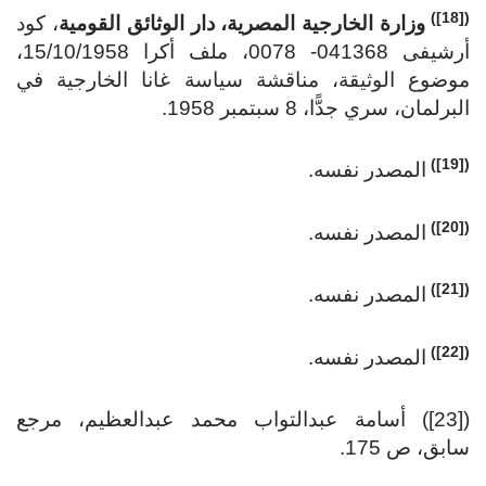
([18])
وزارة الخارجية المصرية، دار الوثائق القومية
، كود
أرشيفى 041368- 0078، ملف أكرا 15/10/1958،
موضوع الوثيقة، مناقشة سياسة غانا الخارجية في
البرلمان، سري جدًّا، 8 سبتمبر 1958.
([19])
المصدر نفسه.
([20])
المصدر نفسه.
([21])
المصدر نفسه.
([22])
المصدر نفسه.
([23]) أسامة عبدالتواب محمد عبدالعظيم، مرجع
سابق، ص 175.