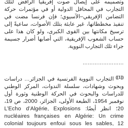
وتصميمه على إيصال صوت إفريقيا الرافض لتلك
التجارب في المحافل الدولية أو في مؤتمرات حركة
التضامن الإفريقي–الآسيوي؛ فإن فرنسا مضت في
تنفيذ مخططاتها، غير عابئة بتلك الأصوات، ساعيةً إلى
ترسيخ مكانتها بين القوى الكبرى، ولو كان هذا على
حساب الشعوب الإفريقية، التي أصابها أضرار جسيمة
جراء تلك التجارب النووية.
……………………
([1])
التجارب النووية الفرنسية في الجزائر… دراسات
وبحوث وشهادات، سلسلة الندوات، المركز الوطني
للدراسات والبحوث في الحركة الوطنية وثورة أول
نوفمبر 1954، الطبعة الأولى، الجزائر، 2000، ص 19،
20؛ انظر أيضًا: L’Echo d’Algérie, Explosions
nucléaires françaises en Algérie: Un crime
colonial toujours enfoui sous les sables, 12