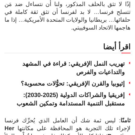
إذًا لا تثق بالحلف المذكور، ولنا أن نتساءل ضد مَن
تتسلح فرنسا… لا بد لفرنسا أن تثق ثقة كاملة في
حلفائها… بريطانيا والولايات المتحدة الأمريكية… إذا ما
هاجمها الاتحاد السوفييتي.
اقرأ أيضا
تهريب النمل الإفريقي: قراءة في المشهد
والتداعيات والفرص
إثيوبيا والقرن الإفريقي: تحوُّلات محسوبة؟
إفريقيا والشراكات الدولية (2025-2030):
مستقبل التنمية المستدامة وتمكين الشعوب
ثامنًا
: ليس ثمة شك أن العامل الذي يُحرِّك فرنسا
لإجراء تلك التجربة هو المحافظة على مكانتها
Her