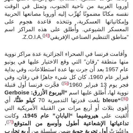
أوروبا الغربية من ناحية الجنوب، وتمثل في الوقت
نفسه مكانًا مضمونًا تُهَرِّب إليه أوروبا مصانعها الحربية
وإمكانياتها العسكرية، وتتخذه قاعدة هجوم على
المعسكر الشيوعي. وأُطلق على هذه المراكز اسم
(
[4]
)
“مناطق التنظيم الصناعي الإفريقيZ.O.I.A.
.
وأقامت فرنسا في الصحراء الجزائرية عدة مراكز نووية
منها منطقة “رقان” التي وقع الاختيار عليها في يونيو
عام 1957 بعد أن جرت بها عدة استطلاعات، وفي بداية
فبراير عام 1960، كان كل شيء جاهزًا في رقان، وفي
)
[5]
(
فجر يوم 13 فبراير 1960
فجَّرت فرنسا أول قنبلة
نووية لها، أُطلق عليها اسم
“اليربوع الأزرق:
Gerboise
(
[6]
)
“
bleue
بلغت قدرتها التدميرية 70
كيلو طنًّا
،
أي
أقوى بثلاث أو أربع مرات من القنبلة الأمريكية التي
أُلقيت على
هيروشيما “اليابان” عام 1945،
وكانت
)
[7]
(
تداعياتها الإشعاعية أطول وأوسع من المتوقع
،
واعتُبِرَتْ
أول تجربة جوية
ضمن سلسلة من
أربع تجارب