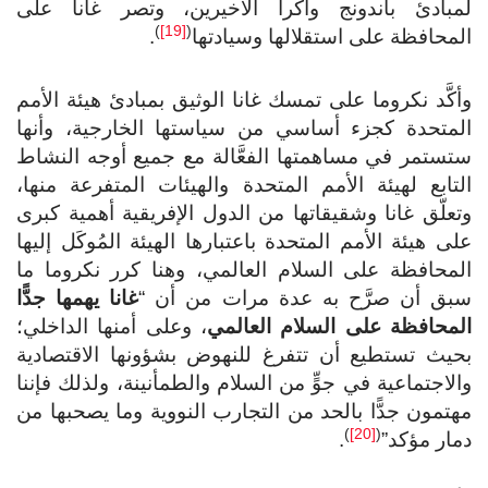
لمبادئ باندونج وأكرا الأخيرين، وتصر غانا على
)
[19]
(
المحافظة على استقلالها وسيادتها
.
وأكَّد نكروما على تمسك غانا الوثيق بمبادئ هيئة الأمم
المتحدة كجزء أساسي من سياستها الخارجية، وأنها
ستستمر في مساهمتها الفعَّالة مع جميع أوجه النشاط
التابع لهيئة الأمم المتحدة والهيئات المتفرعة منها،
وتعلّق غانا وشقيقاتها من الدول الإفريقية أهمية كبرى
على هيئة الأمم المتحدة باعتبارها الهيئة المُوكَل إليها
المحافظة على السلام العالمي، وهنا كرر نكروما ما
سبق أن صرَّح به عدة مرات من أن “
غانا يهمها جدًّا
المحافظة على السلام العالمي
، وعلى أمنها الداخلي؛
بحيث تستطيع أن تتفرغ للنهوض بشؤونها الاقتصادية
والاجتماعية في جوٍّ من السلام والطمأنينة، ولذلك فإننا
مهتمون جدًّا بالحد من التجارب النووية وما يصحبها من
)
[20]
(
دمار مؤكد”
.