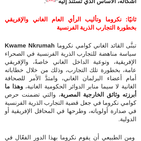
أشكاله، الأساس الذي تستند إليه
“
.
ثانيًا: نكروما وتأليب الرأي العام الغاني والإفريقي
بخطورة التجارب الذرية الفرنسية
تبنَّى القائد الغاني كوامي نكروما
Kwame Nkrumah
سياسة مناهضة للتجارب الذرية الفرنسية في الصحراء
الإفريقية، وتوعية الداخل الغاني خاصةً، والإفريقي
عامة، بخطورة تلك التجارب، وذلك من خلال خطاباته
أمام أعضاء البرلمان الغاني، وامتدَّ الأمر للصحافة
الغانية لا سيما منابر الدوائر الحكومية الغانية،
وهذا ما
أ
برزته وثائق الخارجية المصرية
، والتي تضمنت حرص
كوامي نكروما في جعل قضية التجارب الذرية الفرنسية
في صدارة أولوياته، وطرحها في المحافل الإفريقية أو
الدولية.
ومن الطبيعي أن يقوم نكروما بهذا الدور الفعّال في