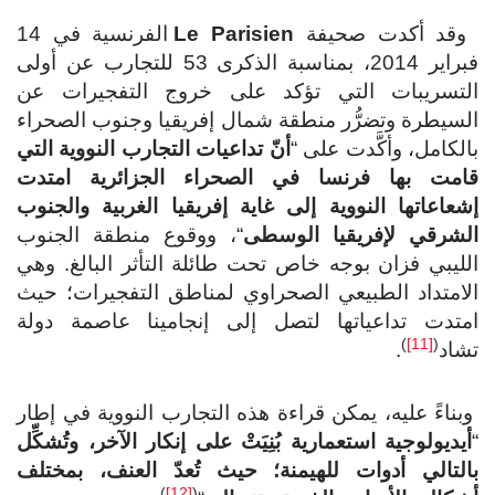
وقد أكدت صحيفة
Le Parisien
الفرنسية في 14
فبراير 2014، بمناسبة الذكرى 53 للتجارب عن أولى
التسريبات التي تؤكد على خروج التفجيرات عن
السيطرة وتضرُّر منطقة شمال إفريقيا وجنوب الصحراء
بالكامل، وأكَّدت على “
أنّ تداعيات التجارب النووية التي
قامت بها فرنسا في الصحراء الجزائرية امتدت
إشعاعاتها النووية إلى غاية إفريقيا الغربية والجنوب
الشرقي لإفريقيا الوسطى
“، ووقوع منطقة الجنوب
الليبي فزان بوجه خاص تحت طائلة التأثر البالغ. وهي
الامتداد الطبيعي الصحراوي لمناطق التفجيرات؛ حيث
امتدت تداعياتها لتصل إلى إنجامينا عاصمة دولة
)
[11]
(
تشاد
.
وبناءً عليه، يمكن قراءة هذه التجارب النووية في إطار
“
أيديولوجية استعمارية بُنِيَتْ على إنكار الآخر، وتُشكِّل
بالتالي أدوات للهيمنة؛ حيث تُعدّ العنف، بمختلف
)
[12]
(