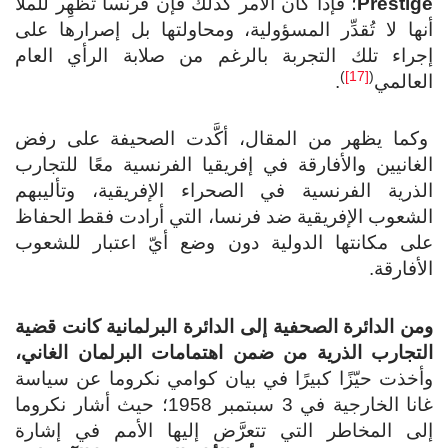
Prestige
؛ فإذا كان الأمر كذلك فإن فرنسا تُظْهِر للملأ
أنها لا تُقدِّر المسؤولية، ومحاولتها بل إصرارها على
إجراء تلك التجربة بالرغم من صلابة الرأي العام
)
[17]
(
العالمي
.
وكما يظهر من المقال، أكَّدت الصحيفة على رفض
الغانيين والأفارقة في إفريقيا الفرنسية معًا للتجارب
الذرية الفرنسية في الصحراء الإفريقية، وتأليبهم
الشعوب الإفريقية ضد فرنسا، التي أرادت فقط الحفاظ
على مكانتها الدولية دون وضع أيّ اعتبار للشعوب
الأفارقة.
ومن الدائرة الصحفية إلى الدائرة البرلمانية كانت قضية
التجارب الذرية من ضمن اهتمامات البرلمان الغاني،
وأخذت حيّزًا كبيرًا في بيان كوامي نكروما عن سياسة
غانا الخارجية في 3 سبتمبر 1958؛ حيث أشار نكروما
إلى المخاطر التي تتعرَّض إليها الأمم في إشارة