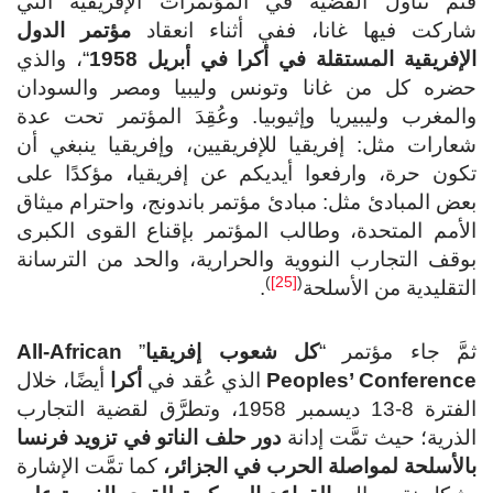
فتمَّ تناول القضية في المؤتمرات الإفريقية التي
شاركت فيها غانا، ففي أثناء انعقاد
مؤتمر الدول
الإفريقية المستقلة في أكرا في أبريل 1958
“، والذي
حضره كل من غانا وتونس وليبيا ومصر والسودان
والمغرب وليبيريا وإثيوبيا. وعُقِدَ المؤتمر تحت عدة
شعارات مثل: إفريقيا للإفريقيين، وإفريقيا ينبغي أن
تكون حرة، وارفعوا أيديكم عن إفريقيا
،
مؤكدًا على
بعض المبادئ مثل: مبادئ مؤتمر باندونج، واحترام ميثاق
الأمم المتحدة، وطالب المؤتمر بإقناع القوى الكبرى
بوقف التجارب النووية والحرارية، والحد من الترسانة
)
[25]
(
التقليدية من الأسلحة
.
ثمَّ جاء مؤتمر “
كل شعوب إفريقيا
”
All-African
Peoples’ Conference
الذي عُقد في
أكرا
أيضًا، خلال
الفترة 8-13 ديسمبر 1958، وتطرَّق لقضية التجارب
الذرية؛ حيث تمَّت إدانة
دور حلف الناتو في تزويد فرنسا
بالأسلحة لمواصلة الحرب في الجزائر،
كما تمَّت الإشارة