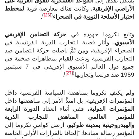
بشكل نقدي إلى
القواعد العسكرية للقوى الغربية على
الأراضي الإفريقية
.
وكانت هناك معارضة قوية
لمخطط
)
[26]
(
اختبار الأسلحة النووية في الصحراء
.
وتابع نكروما جهوده في
حركة التضامن الإفريقي
الآسيوي
، وأثار قضية التجارب الذرية الفرنسية في
الصحراء الإفريقية، ومِن ثَمَّ ناضلت حركة التضامن ضد
التجارب الفرنسية ودعت للقيام بمظاهرات ضخمة في
جميع دول العالم الآسيوي الإفريقي في 7 سبتمبر
)
[27]
(
1959 ضد فرنسا وتجاربها
.
ولم يكتفِ نكروما بمناهضة السياسة الفرنسية داخل
المؤتمرات الإفريقية، بل امتدَّ الأمر إلى مناهضتها داخل
المؤتمرات الدولية
، ففي أثناء انعقاد
الدورة الرابعة
للمؤتمر العالمي المناهض للتجارب الذرية
والهيدروجينية بمدينة طوكيو
، أرسل كوامي نكروما إلى
المؤتمر رسالة مفادها: “إلحاقًا بالقرارات الأولى الخاصة