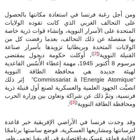
ومن أجل رغبة فرنسا في استعادة مكانتها بالحصول
على التحالف الغربي الذي كانت تقوده الولايات
المتحدة على الأسرار النووية، وإنشاء قوات ذرية خاصة
بها منفصلة عن ذلك التحالف، بعدما رفضت كل من
الولايات المتحدة وبريطانيا تزويدها بأسرار صناعة
)
[2]
(
القنبلة النووية
، أوكلت حكومة ديجول بمقتضى
مرسوم 8 أكتوبر 1945، مهمة إعطاء الأُسُس القاعدية
لهيئة جديدة هي محافظة الطاقة النووية
“Commissariat à l’Energie Atomique” إثر ذلك
انصبَّت الجهود العلمية والعسكرية لصنع أول قنبلة ذرية
فرنسية، وتمَّ ذلك عن شراكة وتعاون بين وزارة الحرب
)
[3]
(
ومحافظة الطاقة النووية
.
وقد وجدت فرنسا في الأراضي الإفريقية خير قاعدة
لترسانتها ومشاريعها العسكرية، فوضع ساستها برنامجًا
لإقامة قواعد عسكرية-اقتصادية في إفريقيا تحمي ظهر