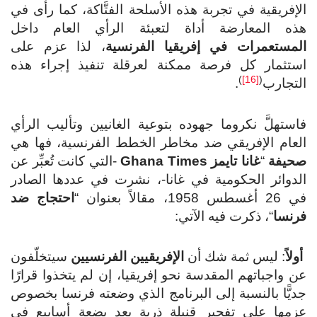
الإفريقية في تجربة هذه الأسلحة الفتَّاكة، كما رأى في
هذه المعارضة أداة لتعبئة الرأي العام داخل
المستعمرات في إفريقيا الفرنسية
، لذا عزم على
استثمار كل فرصة ممكنة لعرقلة تنفيذ إجراء هذه
)
[16]
(
التجارب
.
فاستهلَّ نكروما جهوده بتوعية الغانيين وتأليب الرأي
العام الإفريقي ضد مخاطر الخطط الفرنسية، فها هي
صحيفة
“
غانا تايمز
Ghana Times
-التي كانت تُعبِّر عن
الدوائر الحكومية في غانا-، نشرت في عددها الصادر
في 26 أغسطس 1958، مقالاً بعنوان “
احتجاج ضد
فرنسا
“، ذكرت فيه الآتي:
أولاً
: ليس ثمة شك أن
الإفريقيين الفرنسيين
سيتخلّفون
عن واجباتهم المقدسة نحو إفريقيا، إن لم يتخذوا قرارًا
جديًّا بالنسبة إلى البرنامج الذي وضعته فرنسا بخصوص
عزمها على تفجير قنبلة ذرية بعد بضعة أسابيع في