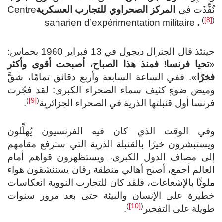
نُفِّذَت في
المركز الصحراوي للتجارب العسكرية
Centre
(
[8]
)
saharien d’expérimentation militaire
.
حينئذ قال الجنرال ديجول في 13 فبراير 1960 بحماس:
«
تحيا فرنسا! فمنذ هذا الصباح، أصبحت أقوى وأكثر
فخرًا
». ففي الساعة السابعة وأربع دقائق تمامًا، شقَّ
وميض ضوءٍ كثيف سماء الصحراء الكبرى: لقد فجّرت
)
[9]
(
فرنسا أول قنبلتها الذرية في الصحراء الجزائرية
.
وفي الوقت الذي كان فيه الفرنسيون يُهلِّلون
ويستبشرون خيرًا بالقنبلة الذرية التي سترفع مقامهم
إلى مصاف الدول الكبرى، ويستظهرون قواهم أمام
العالم أجمع، أصبح أهالي منطقة رقان يستنشقون هواء
ملوثًا بالإشعاعات، فلقد كان للتجارب النووية انعكاسات
خطيرة على الإنسان والبيئة حتى بعد مرور سنوات
)
[10]
(
طويلة على التفجير
.