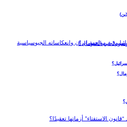
اين)
سرائيل؟
ي؟