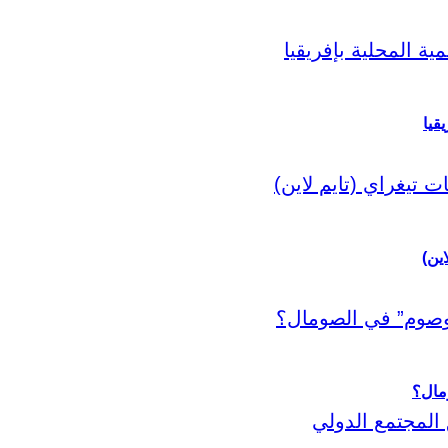
قيا
اين)