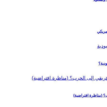
مريكي
دية؟
رب؟ (مناظرة افتراضية)