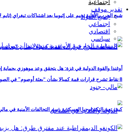
اجتماعية
تقدير موقف
شبح الحرب الأهلية يخيم على إثيوبيا بعد اشتباكات تيغراي (تايم ل
جميع المواد
اجتماعي
اقتصادي
سياسي
أوغندا والقوة الدولية في غزة: هل يتحقق وعد موهوزي بحماية إ
8 نقاط تشرح قرارات قمة كمبالا بشأن “بعثة أوصوم” في الصومال؟
كيف تعيد التكنولوجيا العسكرية رسم التحالفات الأمنية في مال