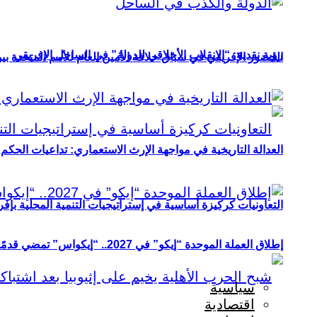
رؤية نقدية: “الانقلاب الأخلاقي للدولة” في الساحل الإفريقي
الحضور الإفريقي في سباق خلافة الأمين العام للأمم المتحدة ب
العدالة التاريخية في مواجهة الإرث الاستعماري: تداعيات الحكم ا
التعاونيات كركيزة أساسية في إستراتيجيات التنمية المحلية بإفري
إطلاق العملة الموحدة “إيكو” في 2027.. “إيكواس” تمضي قدمًا دون انتظار
سياسية
اقتصادية