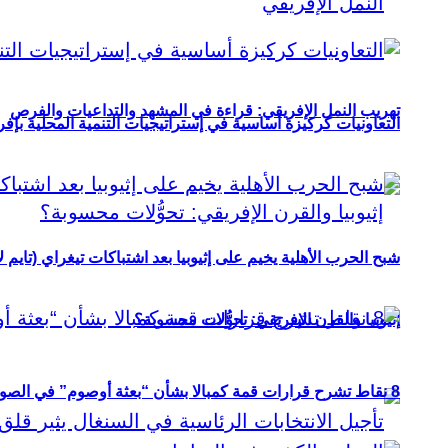
تهريب النمل الإفريقي: قراءة في المشهد والتداعيات والفرص
التعاونيات كركيزة أساسية في إستراتيجيات التنمية المحلية بإفري
شبح الحرب الأهلية يخيم على إثيوبيا بعد اشتباكات تيغراي (تايم ل
إثيوبيا والقرن الإفريقي: تحوُّلات محسوبة؟
8 نقاط تشرح قرارات قمة كمبالا بشأن “بعثة أوصوم” في الصومال؟