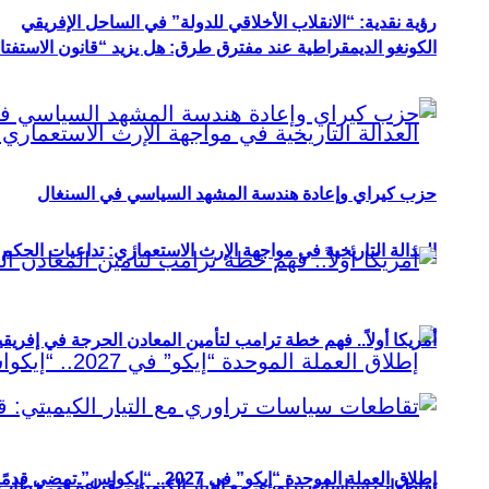
رؤية نقدية: “الانقلاب الأخلاقي للدولة” في الساحل الإفريقي
الكونغو الديمقراطية عند مفترق طرق: هل يزيد “قانون الاستفتاء” 
حزب كيراي وإعادة هندسة المشهد السياسي في السنغال
العدالة التاريخية في مواجهة الإرث الاستعماري: تداعيات الحكم ا
أمريكا أولاً.. فهم خطة ترامب لتأمين المعادن الحرجة في إفريقي
إطلاق العملة الموحدة “إيكو” في 2027.. “إيكواس” تمضي قدمًا دون انتظار
تقاطعات سياسات تراوري مع التيار الكيميتي: قراءة في خطاب و