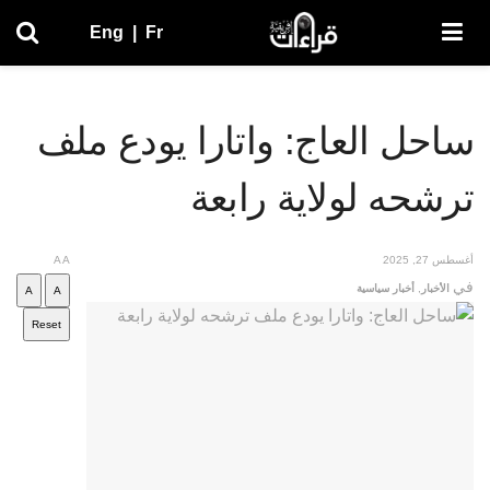
Eng
|
Fr
ساحل العاج: واتارا يودع ملف
ترشحه لولاية رابعة
أغسطس 27, 2025
A
A
في
الأخبار
,
أخبار سياسية
A
A
Reset