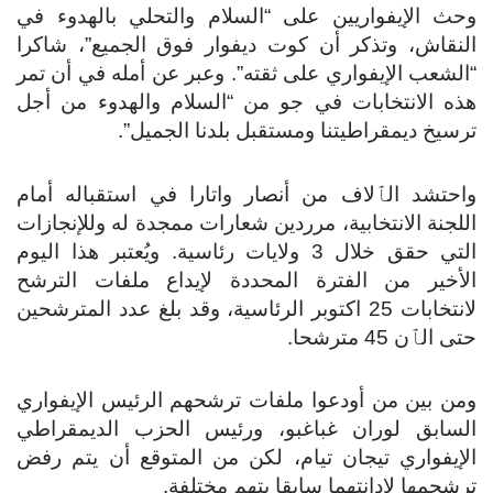
وحث الإيفواريين على “السلام والتحلي بالهدوء في
النقاش، وتذكر أن كوت ديفوار فوق الجميع”، شاكرا
“الشعب الإيفواري على ثقته”.
وعبر عن أمله في أن تمر
هذه الانتخابات في جو من “السلام والهدوء من أجل
ترسيخ ديمقراطيتنا ومستقبل بلدنا الجميل”.
واحتشد الٱلاف من أنصار واتارا في استقباله أمام
اللجنة الانتخابية، مرردين شعارات ممجدة له وللإنجازات
التي حقق خلال 3 ولايات رئاسية.
ويُعتبر هذا اليوم
الأخير من الفترة المحددة لإيداع ملفات الترشح
لانتخابات 25 اكتوبر الرئاسية، وقد بلغ عدد المترشحين
حتى الٱن 45 مترشحا.
ومن بين من أودعوا ملفات ترشحهم الرئيس الإيفواري
السابق لوران غباغبو، ورئيس الحزب الديمقراطي
الإيفواري تيجان تيام، لكن من المتوقع أن يتم رفض
ترشحمها لإدانتهما سابقا بتهم مختلفة.