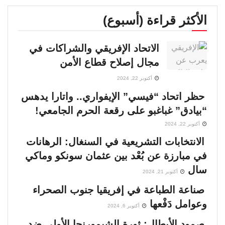
الأكثر قراءة (أسبوع)
الاتحاد الإفريقي والشراكات في
مجال إصلاح قطاع الأمن
أكتوبر 22, 2024
حظر اتحاد “فيسي” الإيفواري.. واتارا يدهس
“بيادق” غباغبو على رقعة الحرم الجامعي!
أكتوبر 22, 2024
الانتخابات التشريعية في السنغال: الرهانات
في مبارزة عن بُعْد بين عثمان سونكو وماكي
سال
أكتوبر 21, 2024
صناعة الطباعة في إفريقيا جنوب الصحراء
وعوامل دَفْعها
أكتوبر 6, 2024
صمود الأبطال: ثورة الشيمورنجا الأولى ضد